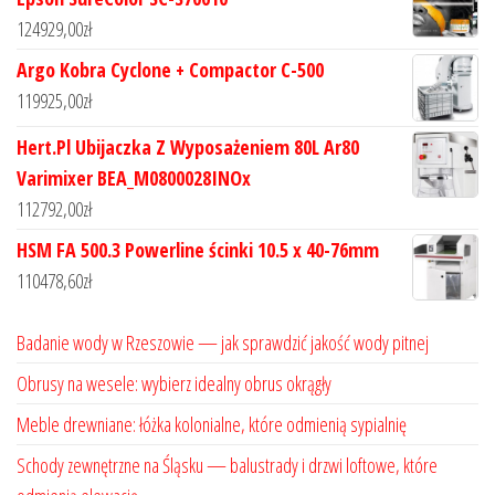
124929,00
zł
Argo Kobra Cyclone + Compactor C-500
119925,00
zł
Hert.Pl Ubijaczka Z Wyposażeniem 80L Ar80
Varimixer BEA_M0800028INOx
112792,00
zł
HSM FA 500.3 Powerline ścinki 10.5 x 40-76mm
110478,60
zł
Badanie wody w Rzeszowie — jak sprawdzić jakość wody pitnej
Obrusy na wesele: wybierz idealny obrus okrągły
Meble drewniane: łóżka kolonialne, które odmienią sypialnię
Schody zewnętrzne na Śląsku — balustrady i drzwi loftowe, które