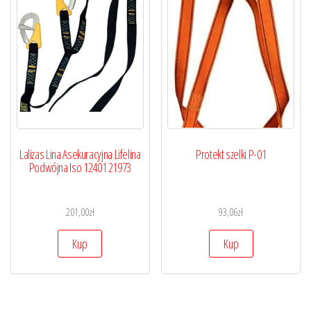
Lalizas Lina Asekuracyjna Lifelina
Protekt szelki P-01
Podwójna Iso 12401 21973
201,00
zł
93,06
zł
Kup
Kup