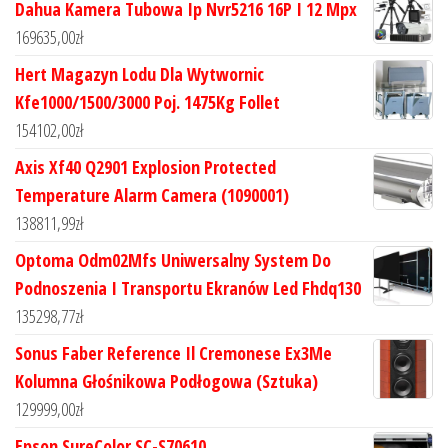
Dahua Kamera Tubowa Ip Nvr5216 16P I 12 Mpx
169635,00
zł
Hert Magazyn Lodu Dla Wytwornic
Kfe1000/1500/3000 Poj. 1475Kg Follet
154102,00
zł
Axis Xf40 Q2901 Explosion Protected
Temperature Alarm Camera (1090001)
138811,99
zł
Optoma Odm02Mfs Uniwersalny System Do
Podnoszenia I Transportu Ekranów Led Fhdq130
135298,77
zł
Sonus Faber Reference Il Cremonese Ex3Me
Kolumna Głośnikowa Podłogowa (Sztuka)
129999,00
zł
Epson SureColor SC-S70610