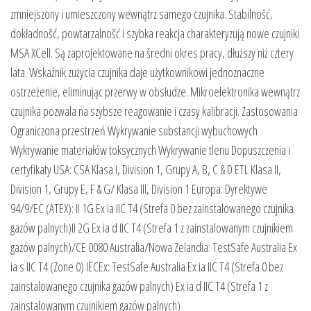
zmniejszony i umieszczony wewnątrz samego czujnika. Stabilnošć,
dokładnošć, powtarzalnošć i szybka reakcja charakteryzują nowe czujniki
MSA XCell. Są zaprojektowane na šredni okres pracy, dłuższy niż cztery
lata. Wskaźnik zużycia czujnika daje użytkownikowi jednoznaczne
ostrzeżenie, eliminując przerwy w obsłudze. Mikroelektronika wewnątrz
czujnika pozwala na szybsze reagowanie i czasy kalibracji. Zastosowania
Ograniczona przestrzeń Wykrywanie substancji wybuchowych
Wykrywanie materiałów toksycznych Wykrywanie tlenu Dopuszczenia i
certyfikaty USA: CSA Klasa I, Division 1, Grupy A, B, C & D ETL Klasa II,
Division 1, Grupy E, F & G/ Klasa III, Division 1 Europa: Dyrektywe
94/9/EC (ATEX): II 1G Ex ia IIC T4 (Strefa 0 bez zainstalowanego czujnika
gazów palnych)II 2G Ex ia d IIC T4 (Strefa 1 z zainstalowanym czujnikiem
gazów palnych)/CE 0080 Australia/Nowa Zelandia: TestSafe Australia Ex
ia s IIC T4 (Zone 0) IECEx: TestSafe Australia Ex ia IIC T4 (Strefa 0 bez
zainstalowanego czujnika gazów palnych) Ex ia d IIC T4 (Strefa 1 z
zainstalowanym czujnikiem gazów palnych)