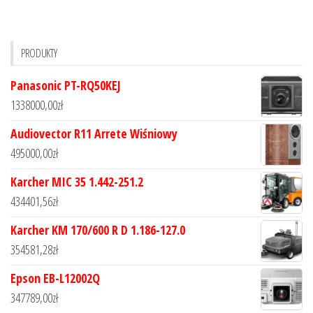
PRODUKTY
Panasonic PT-RQ50KEJ
1338000,00
zł
Audiovector R11 Arrete Wiśniowy
495000,00
zł
Karcher MIC 35 1.442-251.2
434401,56
zł
Karcher KM 170/600 R D 1.186-127.0
354581,28
zł
Epson EB-L12002Q
347789,00
zł