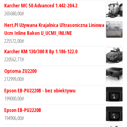
Karcher MC 50 Advanced 1.442-204.2
265680,00
zł
Hert.Pl Używana Krajalnica Ultrasoniczna Liniowa
Ucm Inline Bakon U_UCMI_INLINE
225572,00
zł
Karcher KM 130/300 R Bp 1.186-122.0
220562,77
zł
Optoma ZU2200
212999,00
zł
Epson EB-PU2220B - bez obiektywu
199000,00
zł
Epson EB-PU2220B
194906,00
zł