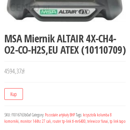
MSA Miernik ALTAIR 4X-CH4-
O2-CO-H2S,EU ATEX (10110709)
4594,37
zł
Kup
SKU:
f1016763b0af
Category:
Pozostałe artykuły BHP
Tags:
krzysztofa kolumba 8
komorniki
,
monitor 144hz 27 cali
,
router tp-link tl-mr6400
,
telewizor funai
,
tp link tapo