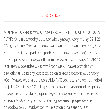
DESCRIPTION
Miernik ALTAIR 4-gazowy, ALT4X-CH4-O2-CO-H2S,EU ATEX, 10110709.
ALTAIR 4X to niezawodny detektor wielogazowy, który mierzy O2, H2S,
CO i gazy palne. Trwała obudowa zapewnia niezrównantrwałošć, łącznie
z odpornošcią na upadek na podłoże betonowe z wysokošci 6 m. Z
dużymi przyciskami i wyšwietlaczem o wysokim kontrašcie, ALTAIR 4X
jest łatwy w obsłudze w każdym šrodowisku, nawet przy słabym
ošwietleniu. Dostępny jest także pełen zakres akcesoriów. Sensory
XCell: Prawdziwa siła detektora ALTAIR 4X pochodzi z nowej technologii
czujnika. Czujniki MSA XCell są zaprojektowane na šredni okres pracy,
dłuższy niż cztery lata i są opracowywane z wykorzystaniem własnych
aplikacji MSA, specyficznych dla zintegrowanego projektowania
obwodów (ASIC). Wpływ kontroli elektroniki na sensory jest