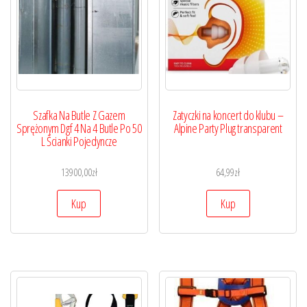
Szafka Na Butle Z Gazem
Zatyczki na koncert do klubu –
Sprężonym Dgf 4 Na 4 Butle Po 50
Alpine Party Plug transparent
L Ścianki Pojedyncze
13900,00
zł
64,99
zł
Kup
Kup