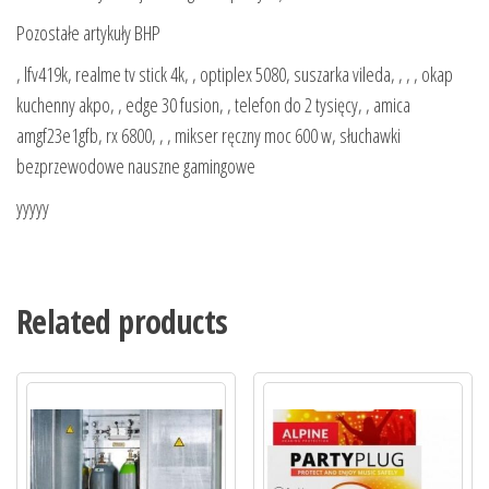
Pozostałe artykuły BHP
, lfv419k, realme tv stick 4k, , optiplex 5080, suszarka vileda, , , , okap
kuchenny akpo, , edge 30 fusion, , telefon do 2 tysięcy, , amica
amgf23e1gfb, rx 6800, , , mikser ręczny moc 600 w, słuchawki
bezprzewodowe nauszne gamingowe
yyyyy
Related products