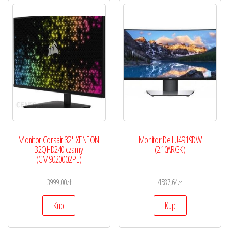
Monitor Corsair 32″ XENEON
Monitor Dell U4919DW
32QHD240 czarny
(210ARGK)
(CM9020002PE)
3999,00
zł
4587,64
zł
Kup
Kup