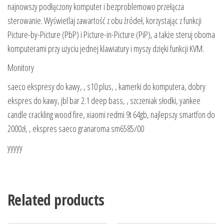
najnowszy podłączony komputer i bezproblemowo przełącza
sterowanie. Wyświetlaj zawartość z obu źródeł, korzystając z funkcji
Picture-by-Picture (PbP) i Picture-in-Picture (PiP), a także steruj oboma
komputerami przy użyciu jednej klawiatury i myszy dzięki funkcji KVM.
Monitory
saeco ekspresy do kawy, , s10 plus, , kamerki do komputera, dobry
ekspres do kawy, jbl bar 2.1 deep bass, , szczeniak słodki, yankee
candle crackling wood fire, xiaomi redmi 9t 64gb, najlepszy smartfon do
2000zł, , ekspres saeco granaroma sm6585/00
yyyyy
Related products