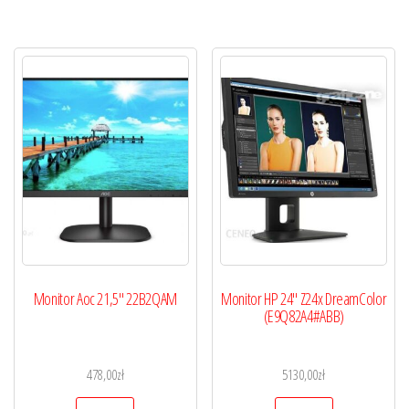
Monitor Aoc 21,5″ 22B2QAM
Monitor HP 24″ Z24x DreamColor
(E9Q82A4#ABB)
478,00
zł
5130,00
zł