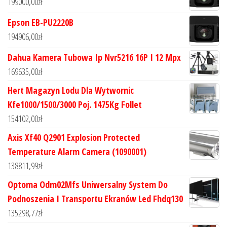
199000,00
zł
Epson EB-PU2220B
194906,00
zł
Dahua Kamera Tubowa Ip Nvr5216 16P I 12 Mpx
169635,00
zł
Hert Magazyn Lodu Dla Wytwornic
Kfe1000/1500/3000 Poj. 1475Kg Follet
154102,00
zł
Axis Xf40 Q2901 Explosion Protected
Temperature Alarm Camera (1090001)
138811,99
zł
Optoma Odm02Mfs Uniwersalny System Do
Podnoszenia I Transportu Ekranów Led Fhdq130
135298,77
zł