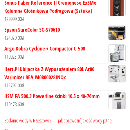
Sonus Faber Reference Il Cremonese Ex3Me
Kolumna Głośnikowa Podłogowa (Sztuka)
129999,00
zł
Epson SureColor SC-S70610
124929,00
zł
Argo Kobra Cyclone + Compactor C-500
119925,00
zł
Hert.Pl Ubijaczka Z Wyposażeniem 80L Ar80
Varimixer BEA_M0800028INOx
112792,00
zł
HSM FA 500.3 Powerline ścinki 10.5 x 40-76mm
110478,60
zł
Badanie wody w Rzeszowie — jak sprawdzić jakość wody pitnej