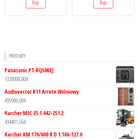
Kup
Kup
PRODUKTY
Panasonic PT-RQ50KEJ
1338000,00
zł
Audiovector R11 Arrete Wiśniowy
495000,00
zł
Karcher MIC 35 1.442-251.2
434401,56
zł
Karcher KM 170/600 R D 1.186-127.0