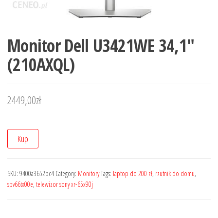
Monitor Dell U3421WE 34,1″
(210AXQL)
2449,00
zł
Kup
SKU:
9400a3652bc4
Category:
Monitory
Tags:
laptop do 200 zł
,
rzutnik do domu
,
spv66tx00e
,
telewizor sony xr-65x90j