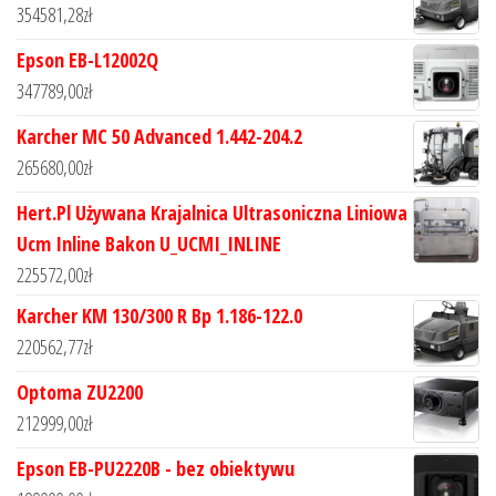
354581,28
zł
Epson EB-L12002Q
347789,00
zł
Karcher MC 50 Advanced 1.442-204.2
265680,00
zł
Hert.Pl Używana Krajalnica Ultrasoniczna Liniowa
Ucm Inline Bakon U_UCMI_INLINE
225572,00
zł
Karcher KM 130/300 R Bp 1.186-122.0
220562,77
zł
Optoma ZU2200
212999,00
zł
Epson EB-PU2220B - bez obiektywu