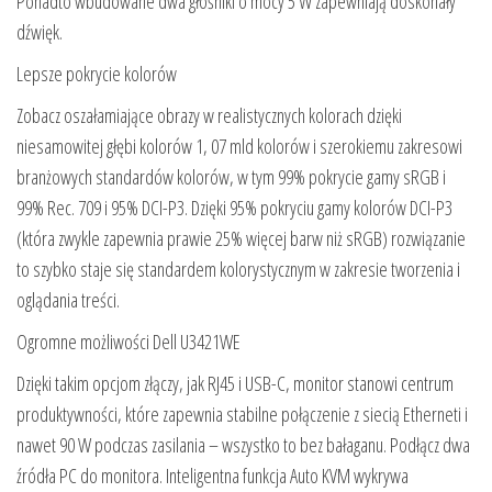
Ponadto wbudowane dwa głośniki o mocy 5 W zapewniają doskonały
dźwięk.
Lepsze pokrycie kolorów
Zobacz oszałamiające obrazy w realistycznych kolorach dzięki
niesamowitej głębi kolorów 1, 07 mld kolorów i szerokiemu zakresowi
branżowych standardów kolorów, w tym 99% pokrycie gamy sRGB i
99% Rec. 709 i 95% DCI-P3. Dzięki 95% pokryciu gamy kolorów DCI-P3
(która zwykle zapewnia prawie 25% więcej barw niż sRGB) rozwiązanie
to szybko staje się standardem kolorystycznym w zakresie tworzenia i
oglądania treści.
Ogromne możliwości Dell U3421WE
Dzięki takim opcjom złączy, jak RJ45 i USB-C, monitor stanowi centrum
produktywności, które zapewnia stabilne połączenie z siecią Etherneti i
nawet 90 W podczas zasilania – wszystko to bez bałaganu. Podłącz dwa
źródła PC do monitora. Inteligentna funkcja Auto KVM wykrywa