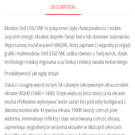
DESCRIPTION
Monitor Dell U3421WE to połączenie stylu i funkcjonalności z niskim
zużyciem energii. Idealnie dopełni Twoje biuro lub domowe stanowisko.
Wyposażony został w panel UWQHD, który zapewni Ci wygodny przegląd
grafik i multimediów. Dell U3421WE zadba również o Twój wzrok, dzięki
technologii redukcji migotania oraz funkcji redukcji światła niebieskiego.
Produktywność jak nigdy dotąd
Zobacz i osiągnij więcej na tym 34-calowym zakrzywionym ultraszerokim
ekranie WQHD (3440 × 1440). Dzięki większej ilości miejsca na ekranie
można efektywnie wykonywać wiele zadań bez potrzeby konfiguracji z
dwoma monitorami. Krzywizna ekranu 1900R tworzy szersze pole
widzenia, minimalizuje refleksy i daje niezrównaną ostrość obrazu,
zapewniając wygodniejsze wrażenia wizualne w dłuższych okresach.