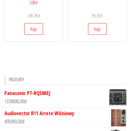
żółte
268,78
zł
89,78
zł
Kup
Kup
PRODUKTY
Panasonic PT-RQ50KEJ
1338000,00
zł
Audiovector R11 Arrete Wiśniowy
495000,00
zł