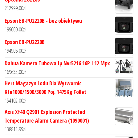
212999,00
zł
Epson EB-PU2220B - bez obiektywu
199000,00
zł
Epson EB-PU2220B
194906,00
zł
Dahua Kamera Tubowa Ip Nvr5216 16P I 12 Mpx
169635,00
zł
Hert Magazyn Lodu Dla Wytwornic
Kfe1000/1500/3000 Poj. 1475Kg Follet
154102,00
zł
Axis Xf40 Q2901 Explosion Protected
Temperature Alarm Camera (1090001)
138811,99
zł