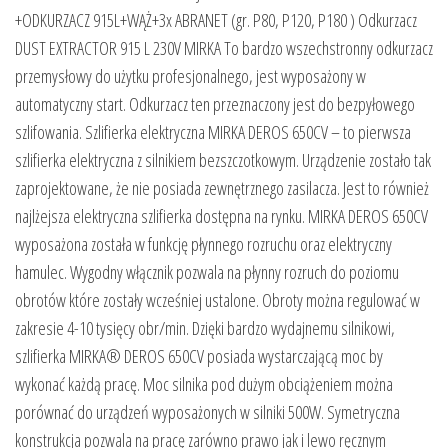
+ODKURZACZ 915L+WĄŻ+3x ABRANET (gr. P80, P120, P180 ) Odkurzacz
DUST EXTRACTOR 915 L 230V MIRKA To bardzo wszechstronny odkurzacz
przemysłowy do użytku profesjonalnego, jest wyposażony w
automatyczny start. Odkurzacz ten przeznaczony jest do bezpyłowego
szlifowania. Szlifierka elektryczna MIRKA DEROS 650CV – to pierwsza
szlifierka elektryczna z silnikiem bezszczotkowym. Urządzenie zostało tak
zaprojektowane, że nie posiada zewnętrznego zasilacza. Jest to również
najlżejsza elektryczna szlifierka dostępna na rynku. MIRKA DEROS 650CV
wyposażona została w funkcję płynnego rozruchu oraz elektryczny
hamulec. Wygodny włącznik pozwala na płynny rozruch do poziomu
obrotów które zostały wcześniej ustalone. Obroty można regulować w
zakresie 4-10 tysięcy obr/min. Dzięki bardzo wydajnemu silnikowi,
szlifierka MIRKA® DEROS 650CV posiada wystarczającą moc by
wykonać każdą pracę. Moc silnika pod dużym obciążeniem można
porównać do urządzeń wyposażonych w silniki 500W. Symetryczna
konstrukcja pozwala na pracę zarówno prawo jak i lewo ręcznym