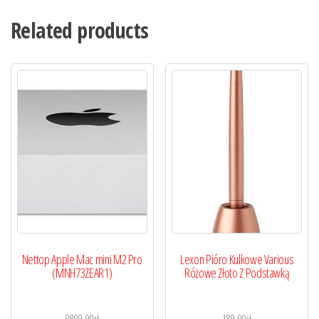
Related products
Nettop Apple Mac mini M2 Pro
Lexon Pióro Kulkowe Various
(MNH73ZEAR1)
Różowe Złoto Z Podstawką
9899,00
zł
189,00
zł