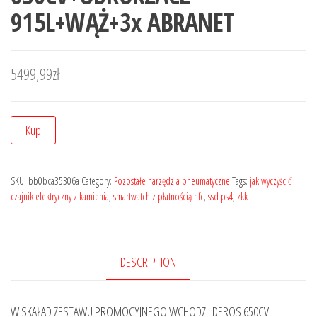
915L+WĄŻ+3x ABRANET
5499,99
zł
Kup
SKU:
bb0bca35306a
Category:
Pozostałe narzędzia pneumatyczne
Tags:
jak wyczyścić
czajnik elektryczny z kamienia
,
smartwatch z płatnością nfc
,
ssd ps4
,
zkk
DESCRIPTION
W SKAŁAD ZESTAWU PROMOCYJNEGO WCHODZI: DEROS 650CV