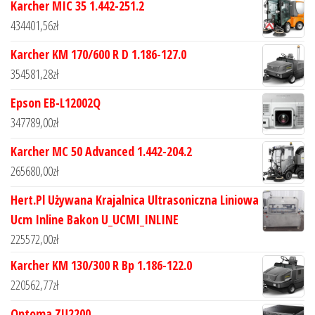
Karcher MIC 35 1.442-251.2
434401,56
zł
Karcher KM 170/600 R D 1.186-127.0
354581,28
zł
Epson EB-L12002Q
347789,00
zł
Karcher MC 50 Advanced 1.442-204.2
265680,00
zł
Hert.Pl Używana Krajalnica Ultrasoniczna Liniowa
Ucm Inline Bakon U_UCMI_INLINE
225572,00
zł
Karcher KM 130/300 R Bp 1.186-122.0
220562,77
zł
Optoma ZU2200