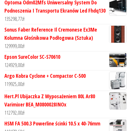
Optoma Odm02Mfs Uniwersalny System Do
Podnoszenia I Transportu Ekranów Led Fhdq130
135298,77
zł
Sonus Faber Reference Il Cremonese Ex3Me
Kolumna Głośnikowa Podłogowa (Sztuka)
129999,00
zł
Epson SureColor SC-S70610
124929,00
zł
Argo Kobra Cyclone + Compactor C-500
119925,00
zł
Hert.Pl Ubijaczka Z Wyposażeniem 80L Ar80
Varimixer BEA_M0800028INOx
112792,00
zł
HSM FA 500.3 Powerline ścinki 10.5 x 40-76mm