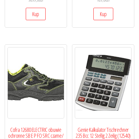
Kup
Kup
Cofra 12680 ELECTRIC obuwie
Genie Kalkulator Tischrechner
ochronne SB E P FO SRC czarne/
235 Bcc 12 Stellig 2 Zeilig (12540)