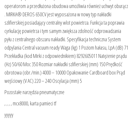
operatorom a przedłużona obudowa umożliwia również uchwyt oburącz
. MIRKA® DEROS 650CV jest wyposażona w nowy typ nakładki
szlifierskiej posiadający centralny wlot powietrza. Funkcja ta poprawia
cyrkulację powietrza i tym samym zwiększa zdolność odprowadzania
pyłu z centralnego obszaru nakładki. Specyfikacja techniczna System
odpylania Central vacuum ready Waga (kg) 1 Poziom hałasu, LpA (dB) 71
Przekładka (kod Mirki z odpowiednikiem) 8292605011 Natężenie prądu
(Hz) 50/60 Moc 350 Rozmiar nakładki szlifierskiej (mm) 150 Prędkość
obrotowa (obr./min.) 4000 – 10000 Opakowanie Cardboard box Prąd
wejściowy (V AC) 220 – 240 Oscylacja (mm) 5
Pozostałe narzędzia pneumatyczne
, , , , mcx8000, karta pamieci tf
yyyyy