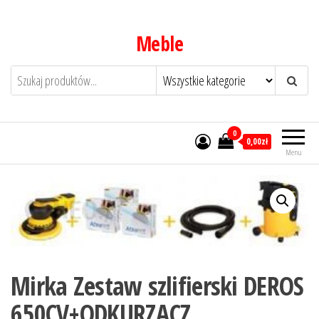
Przejdź
do
Meble
treści
0
0,00zł
Menu
Mirka Zestaw szlifierski DEROS
650CV+ODKURZACZ