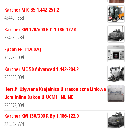
Karcher MIC 35 1.442-251.2
434401,56
zł
Karcher KM 170/600 R D 1.186-127.0
354581,28
zł
Epson EB-L12002Q
347789,00
zł
Karcher MC 50 Advanced 1.442-204.2
265680,00
zł
Hert.Pl Używana Krajalnica Ultrasoniczna Liniowa
Ucm Inline Bakon U_UCMI_INLINE
225572,00
zł
Karcher KM 130/300 R Bp 1.186-122.0
220562,77
zł