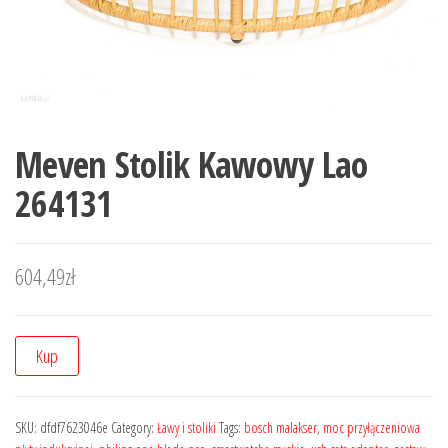
Meven Stolik Kawowy Lao
264131
604,49
zł
Kup
SKU:
dfdf7623046e
Category:
Ławy i stoliki
Tags:
bosch malakser
,
moc przyłączeniowa