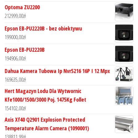
Optoma ZU2200
212999,00
zł
Epson EB-PU2220B - bez obiektywu
199000,00
zł
Epson EB-PU2220B
194906,00
zł
Dahua Kamera Tubowa Ip Nvr5216 16P I 12 Mpx
169635,00
zł
Hert Magazyn Lodu Dla Wytwornic
Kfe1000/1500/3000 Poj. 1475Kg Follet
154102,00
zł
Axis Xf40 Q2901 Explosion Protected
Temperature Alarm Camera (1090001)
138811,99
zł