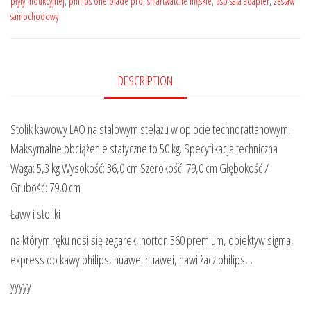
płyty indukcyjnej
,
philips one blade pro
,
smartwatche męskie
,
usb sata adapter
,
zestaw
samochodowy
DESCRIPTION
Stolik kawowy LAO na stalowym stelażu w oplocie technorattanowym.
Maksymalne obciążenie statyczne to 50 kg. Specyfikacja techniczna
Waga: 5,3 kg Wysokość: 36,0 cm Szerokość: 79,0 cm Głębokość /
Grubość: 79,0 cm
Ławy i stoliki
na którym ręku nosi się zegarek, norton 360 premium, obiektyw sigma,
express do kawy philips, huawei huawei, nawilżacz philips, ,
yyyyy