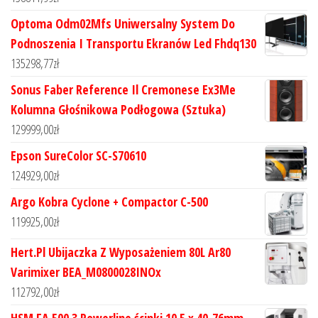
Optoma Odm02Mfs Uniwersalny System Do
Podnoszenia I Transportu Ekranów Led Fhdq130
135298,77
zł
Sonus Faber Reference Il Cremonese Ex3Me
Kolumna Głośnikowa Podłogowa (Sztuka)
129999,00
zł
Epson SureColor SC-S70610
124929,00
zł
Argo Kobra Cyclone + Compactor C-500
119925,00
zł
Hert.Pl Ubijaczka Z Wyposażeniem 80L Ar80
Varimixer BEA_M0800028INOx
112792,00
zł
HSM FA 500.3 Powerline ścinki 10.5 x 40-76mm