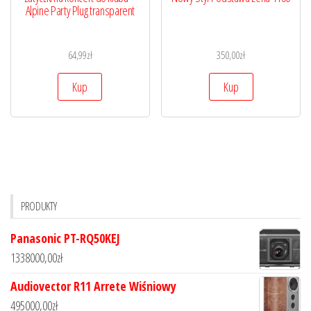
Alpine Party Plug transparent
64,99
zł
350,00
zł
Kup
Kup
PRODUKTY
Panasonic PT-RQ50KEJ
1338000,00
zł
Audiovector R11 Arrete Wiśniowy
495000,00
zł