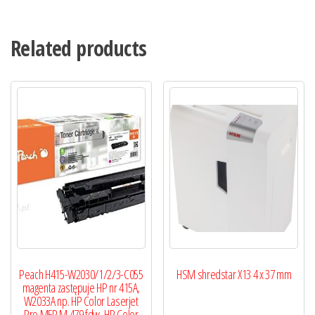
Related products
Peach H415-W2030/1/2/3-C055
HSM shredstar X13 4 x 37 mm
magenta zastępuje HP nr 415A,
W2033A np. HP Color Laserjet
Pro MFP M 479 fdw, HP Color