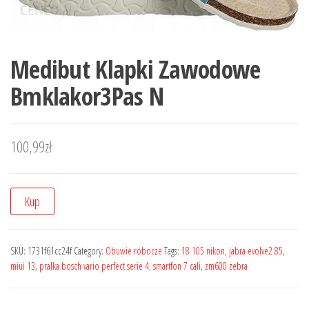
Medibut Klapki Zawodowe
Bmklakor3Pas N
100,99
zł
Kup
SKU:
1731f61cc24f
Category:
Obuwie robocze
Tags:
18 105 nikon
,
jabra evolve2 85
,
miui 13
,
pralka bosch vario perfect serie 4
,
smartfon 7 cali
,
zm600 zebra