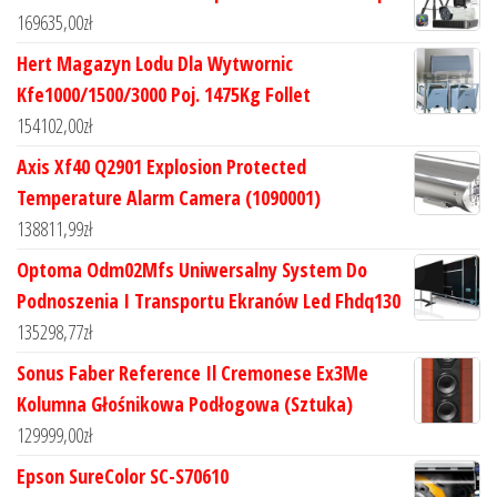
169635,00
zł
Hert Magazyn Lodu Dla Wytwornic
Kfe1000/1500/3000 Poj. 1475Kg Follet
154102,00
zł
Axis Xf40 Q2901 Explosion Protected
Temperature Alarm Camera (1090001)
138811,99
zł
Optoma Odm02Mfs Uniwersalny System Do
Podnoszenia I Transportu Ekranów Led Fhdq130
135298,77
zł
Sonus Faber Reference Il Cremonese Ex3Me
Kolumna Głośnikowa Podłogowa (Sztuka)
129999,00
zł
Epson SureColor SC-S70610