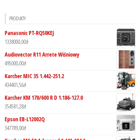
PRODUKTY
Panasonic PT-RQ50KEJ
1338000,00
zł
Audiovector R11 Arrete Wiśniowy
495000,00
zł
Karcher MIC 35 1.442-251.2
434401,56
zł
Karcher KM 170/600 R D 1.186-127.0
354581,28
zł
Epson EB-L12002Q
347789,00
zł