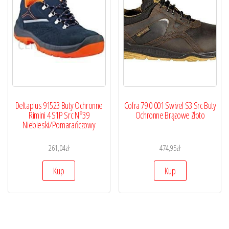
Deltaplus 91523 Buty Ochronne
Cofra 79 0 001 Swivel S3 Src Buty
Rimini 4 S1P Src N°39
Ochronne Brązowe Złoto
Niebieski/Pomarańczowy
261,04
zł
474,95
zł
Kup
Kup