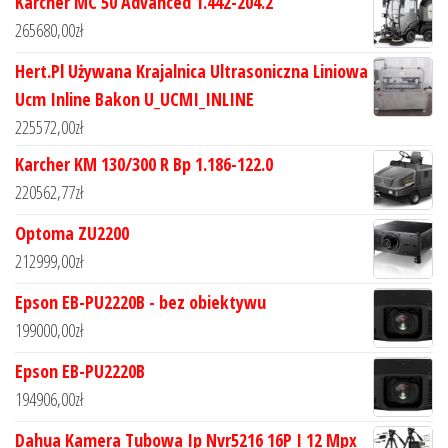
Karcher MC 50 Advanced 1.442-204.2
265680,00
zł
Hert.Pl Używana Krajalnica Ultrasoniczna Liniowa
Ucm Inline Bakon U_UCMI_INLINE
225572,00
zł
Karcher KM 130/300 R Bp 1.186-122.0
220562,77
zł
Optoma ZU2200
212999,00
zł
Epson EB-PU2220B - bez obiektywu
199000,00
zł
Epson EB-PU2220B
194906,00
zł
Dahua Kamera Tubowa Ip Nvr5216 16P I 12 Mpx