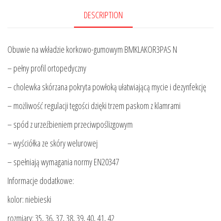
DESCRIPTION
Obuwie na wkładzie korkowo-gumowym BMKLAKOR3PAS N
– pełny profil ortopedyczny
– cholewka skórzana pokryta powłoką ułatwiającą mycie i dezynfekcję
– możliwość regulacji tęgości dzięki trzem paskom z klamrami
– spód z urzeźbieniem przeciwpoślizgowym
– wyściółka ze skóry welurowej
– spełniają wymagania normy EN20347
Informacje dodatkowe:
kolor: niebieski
rozmiary: 35, 36, 37, 38, 39, 40, 41, 42