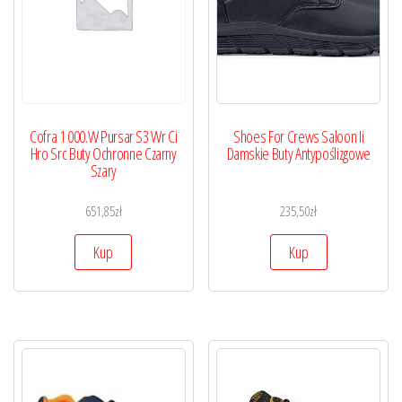
Cofra 1 000.W Pursar S3 Wr Ci
Shoes For Crews Saloon Ii
Hro Src Buty Ochronne Czarny
Damskie Buty Antypoślizgowe
Szary
651,85
zł
235,50
zł
Kup
Kup