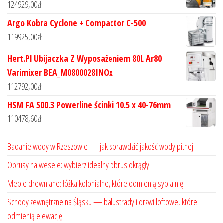
124929,00
zł
Argo Kobra Cyclone + Compactor C-500
119925,00
zł
Hert.Pl Ubijaczka Z Wyposażeniem 80L Ar80
Varimixer BEA_M0800028INOx
112792,00
zł
HSM FA 500.3 Powerline ścinki 10.5 x 40-76mm
110478,60
zł
Badanie wody w Rzeszowie — jak sprawdzić jakość wody pitnej
Obrusy na wesele: wybierz idealny obrus okrągły
Meble drewniane: łóżka kolonialne, które odmienią sypialnię
Schody zewnętrzne na Śląsku — balustrady i drzwi loftowe, które
odmienią elewację