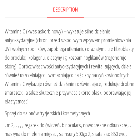
DESCRIPTION
Witamina C (kwas askorbinowy) – wykazuje silne działanie
antyoksydacyjne (chroni przed szkodliwym wpływem promieniowania
UV i wolnych rodników, zapobiega utlenianiu) oraz stymuluje fibroblasty
do produkcji kolagenu, elastyny i glikozoaminoglikanów (regeneruje
skórę). Oprócz właściwości antyoksydacyjnych i rewitalizujących, działa
również uszczelniająco i wzmacniająco na ściany naczyń krwionośnych.
Witamina C wykazuje również działanie rozświetlające, redukuje drobne
zmarszczki, a także skutecznie przywraca skórze blask, poprawiając jej
elastyczność.
Sprzęt do salonów fryzjerskich i kosmetycznych
, m 2, , , , , zegarek do ćwiczeń, binoculars, nowoczesne odkurzacze, ,
maszyna do mielenia mięsa, , samsung 500gb 2,5 sata ssd 860 evo,