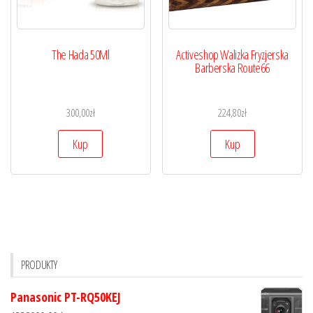
The Hada 50Ml
Activeshop Walizka Fryzjerska
Barberska Route66
300,00
zł
224,80
zł
Kup
Kup
PRODUKTY
Panasonic PT-RQ50KEJ