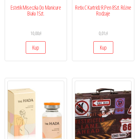
Estetik Miseczka Do Manicure
Retix.C Kartridż R.Pen 8Szt. Różne
Biała 1Szt.
Rodzaje
10,00
zł
0,01
zł
Kup
Kup