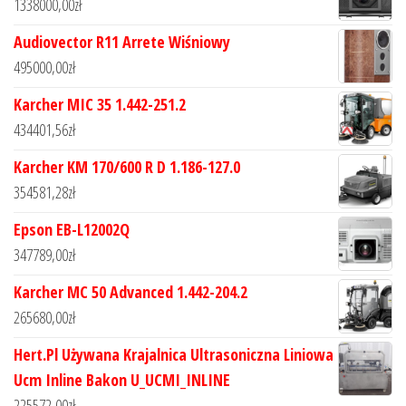
1338000,00
zł
Audiovector R11 Arrete Wiśniowy
495000,00
zł
Karcher MIC 35 1.442-251.2
434401,56
zł
Karcher KM 170/600 R D 1.186-127.0
354581,28
zł
Epson EB-L12002Q
347789,00
zł
Karcher MC 50 Advanced 1.442-204.2
265680,00
zł
Hert.Pl Używana Krajalnica Ultrasoniczna Liniowa
Ucm Inline Bakon U_UCMI_INLINE
225572,00
zł