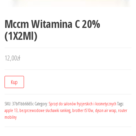
Mccm Witamina C 20%
(1X2Ml)
12,00
zł
Kup
SKU:
37bf1bb6665c
Category:
Sprzęt do salonów fryzjerskich i kosmetycznych
Tags:
apple 13
,
bezprzewodowe słuchawki ranking
,
brother t510w
,
dyson air wrap
,
router
mobilny