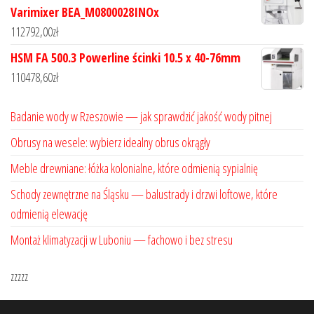
Varimixer BEA_M0800028INOx
112792,00
zł
HSM FA 500.3 Powerline ścinki 10.5 x 40-76mm
110478,60
zł
Badanie wody w Rzeszowie — jak sprawdzić jakość wody pitnej
Obrusy na wesele: wybierz idealny obrus okrągły
Meble drewniane: łóżka kolonialne, które odmienią sypialnię
Schody zewnętrzne na Śląsku — balustrady i drzwi loftowe, które
odmienią elewację
Montaż klimatyzacji w Luboniu — fachowo i bez stresu
zzzzz