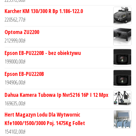
Karcher KM 130/300 R Bp 1.186-122.0
220562,77
zł
Optoma ZU2200
212999,00
zł
Epson EB-PU2220B - bez obiektywu
199000,00
zł
Epson EB-PU2220B
194906,00
zł
Dahua Kamera Tubowa Ip Nvr5216 16P I 12 Mpx
169635,00
zł
Hert Magazyn Lodu Dla Wytwornic
Kfe1000/1500/3000 Poj. 1475Kg Follet
154102,00
zł