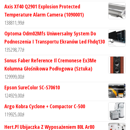
Axis Xf40 Q2901 Explosion Protected
Temperature Alarm Camera (1090001)
138811,99
zł
Optoma Odm02Mfs Uniwersalny System Do
Podnoszenia I Transportu Ekranów Led Fhdq130
135298,77
zł
Sonus Faber Reference Il Cremonese Ex3Me
Kolumna Głośnikowa Podłogowa (Sztuka)
129999,00
zł
Epson SureColor SC-S70610
124929,00
zł
Argo Kobra Cyclone + Compactor C-500
119925,00
zł
Hert.Pl Ubijaczka Z Wyposażeniem 80L Ar80