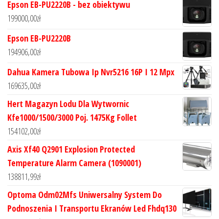
Epson EB-PU2220B - bez obiektywu
199000,00
zł
Epson EB-PU2220B
194906,00
zł
Dahua Kamera Tubowa Ip Nvr5216 16P I 12 Mpx
169635,00
zł
Hert Magazyn Lodu Dla Wytwornic
Kfe1000/1500/3000 Poj. 1475Kg Follet
154102,00
zł
Axis Xf40 Q2901 Explosion Protected
Temperature Alarm Camera (1090001)
138811,99
zł
Optoma Odm02Mfs Uniwersalny System Do
Podnoszenia I Transportu Ekranów Led Fhdq130