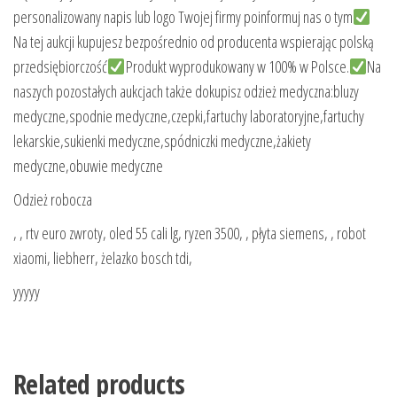
personalizowany napis lub logo Twojej firmy poinformuj nas o tym
Na tej aukcji kupujesz bezpośrednio od producenta wspierając polską
przedsiębiorczość
Produkt wyprodukowany w 100% w Polsce.
Na
naszych pozostałych aukcjach także dokupisz odzież medyczna:bluzy
medyczne,spodnie medyczne,czepki,fartuchy laboratoryjne,fartuchy
lekarskie,sukienki medyczne,spódniczki medyczne,żakiety
medyczne,obuwie medyczne
Odzież robocza
, , rtv euro zwroty, oled 55 cali lg, ryzen 3500, , płyta siemens, , robot
xiaomi, liebherr, żelazko bosch tdi,
yyyyy
Related products