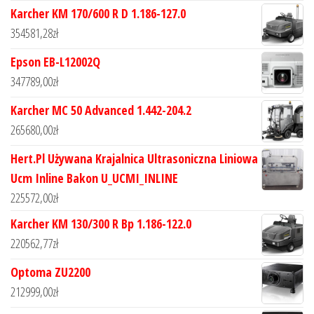
Karcher KM 170/600 R D 1.186-127.0
354581,28
zł
Epson EB-L12002Q
347789,00
zł
Karcher MC 50 Advanced 1.442-204.2
265680,00
zł
Hert.Pl Używana Krajalnica Ultrasoniczna Liniowa
Ucm Inline Bakon U_UCMI_INLINE
225572,00
zł
Karcher KM 130/300 R Bp 1.186-122.0
220562,77
zł
Optoma ZU2200
212999,00
zł