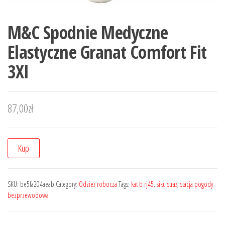
M&C Spodnie Medyczne
Elastyczne Granat Comfort Fit
3Xl
87,00
zł
Kup
SKU:
be5fa204aeab
Category:
Odzież robocza
Tags:
kat b rj45
,
siku straż
,
stacja pogody
bezprzewodowa