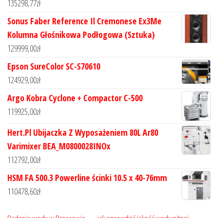
135298,77
zł
Sonus Faber Reference Il Cremonese Ex3Me
Kolumna Głośnikowa Podłogowa (Sztuka)
129999,00
zł
Epson SureColor SC-S70610
124929,00
zł
Argo Kobra Cyclone + Compactor C-500
119925,00
zł
Hert.Pl Ubijaczka Z Wyposażeniem 80L Ar80
Varimixer BEA_M0800028INOx
112792,00
zł
HSM FA 500.3 Powerline ścinki 10.5 x 40-76mm
110478,60
zł