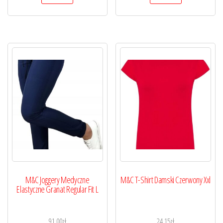
M&C Joggery Medyczne
M&C T-Shirt Damski Czerwony Xxl
Elastyczne Granat Regular Fit L
91,00
zł
24,15
zł