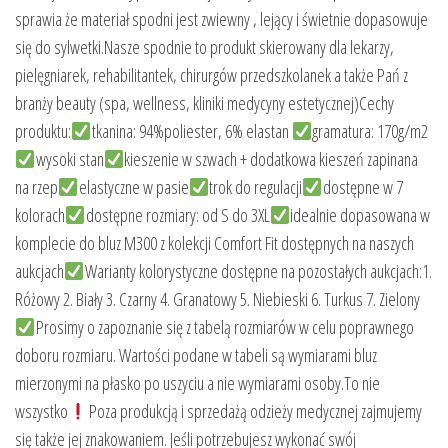
sprawia że materiał spodni jest zwiewny , lejący i świetnie dopasowuje
się do sylwetki.Nasze spodnie to produkt skierowany dla lekarzy,
pielęgniarek, rehabilitantek, chirurgów przedszkolanek a także Pań z
branży beauty (spa, wellness, kliniki medycyny estetycznej)Cechy
produktu:
tkanina: 94%poliester, 6% elastan
gramatura: 170g/m2
wysoki stan
kieszenie w szwach + dodatkowa kieszeń zapinana
na rzep
elastyczne w pasie
trok do regulacji
dostępne w 7
kolorach
dostępne rozmiary: od S do 3XL
idealnie dopasowana w
komplecie do bluz M300 z kolekcji Comfort Fit dostępnych na naszych
aukcjach
Warianty kolorystyczne dostępne na pozostałych aukcjach:1.
Różowy 2. Biały 3. Czarny 4. Granatowy 5. Niebieski 6. Turkus 7. Zielony
Prosimy o zapoznanie się z tabelą rozmiarów w celu poprawnego
doboru rozmiaru. Wartości podane w tabeli są wymiarami bluz
mierzonymi na płasko po uszyciu a nie wymiarami osoby.To nie
wszystko
Poza produkcją i sprzedażą odzieży medycznej zajmujemy
się także jej znakowaniem. Jeśli potrzebujesz wykonać swój