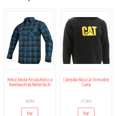
Artmas Modar Koszula Robocza
Caterpillar Bluza Cat Tm Hooded
Flanelowa Kratę Niebieska 43
Czarny
34,99
zł
277,49
zł
Kup
Kup