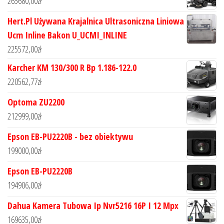
265680,00
zł
Hert.Pl Używana Krajalnica Ultrasoniczna Liniowa
Ucm Inline Bakon U_UCMI_INLINE
225572,00
zł
Karcher KM 130/300 R Bp 1.186-122.0
220562,77
zł
Optoma ZU2200
212999,00
zł
Epson EB-PU2220B - bez obiektywu
199000,00
zł
Epson EB-PU2220B
194906,00
zł
Dahua Kamera Tubowa Ip Nvr5216 16P I 12 Mpx
169635,00
zł