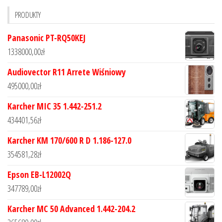
PRODUKTY
Panasonic PT-RQ50KEJ
1338000,00
zł
Audiovector R11 Arrete Wiśniowy
495000,00
zł
Karcher MIC 35 1.442-251.2
434401,56
zł
Karcher KM 170/600 R D 1.186-127.0
354581,28
zł
Epson EB-L12002Q
347789,00
zł
Karcher MC 50 Advanced 1.442-204.2