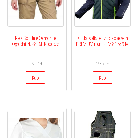
Reis Spodnie Ochronne
Kurtka softshell z ocieplaczem
Ogrodniczki 48 L&H Robocze
PREMIUM rozmiar M 81-559-M
172,91
zł
198,70
zł
Kup
Kup