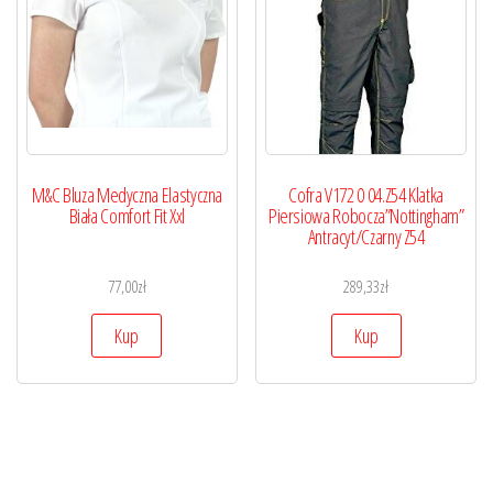
M&C Bluza Medyczna Elastyczna
Cofra V172 0 04.Z54 Klatka
Biała Comfort Fit Xxl
Piersiowa Robocza”Nottingham”
Antracyt/Czarny Z54
77,00
zł
289,33
zł
Kup
Kup