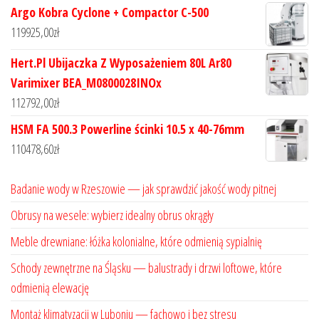
Argo Kobra Cyclone + Compactor C-500
119925,00
zł
Hert.Pl Ubijaczka Z Wyposażeniem 80L Ar80
Varimixer BEA_M0800028INOx
112792,00
zł
HSM FA 500.3 Powerline ścinki 10.5 x 40-76mm
110478,60
zł
Badanie wody w Rzeszowie — jak sprawdzić jakość wody pitnej
Obrusy na wesele: wybierz idealny obrus okrągły
Meble drewniane: łóżka kolonialne, które odmienią sypialnię
Schody zewnętrzne na Śląsku — balustrady i drzwi loftowe, które
odmienią elewację
Montaż klimatyzacji w Luboniu — fachowo i bez stresu