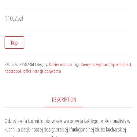
110,25
zł
Kup
SKU:
d7dc9e9823bf
Category:
Odzież robocza
Tags:
cherry mx keyboard
,
hp wifi direct
,
nootebook
,
office licencja dożywotnia
DESCRIPTION
Odzież szefa kuchni to obowiązkowa pozycja każdego profesjonalisty w
kuchni, a dzięki naszej designerskiej i funkcjonalnej bluzie kucharskiej