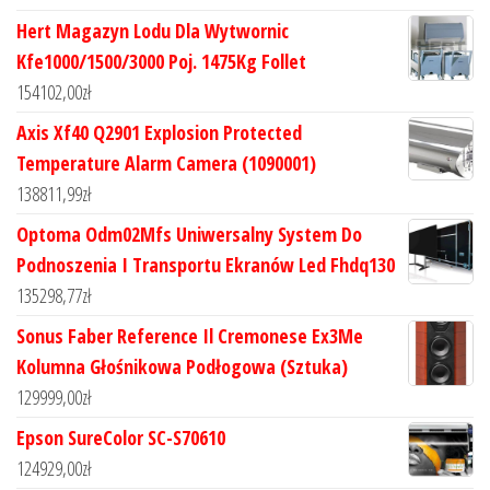
Hert Magazyn Lodu Dla Wytwornic
Kfe1000/1500/3000 Poj. 1475Kg Follet
154102,00
zł
Axis Xf40 Q2901 Explosion Protected
Temperature Alarm Camera (1090001)
138811,99
zł
Optoma Odm02Mfs Uniwersalny System Do
Podnoszenia I Transportu Ekranów Led Fhdq130
135298,77
zł
Sonus Faber Reference Il Cremonese Ex3Me
Kolumna Głośnikowa Podłogowa (Sztuka)
129999,00
zł
Epson SureColor SC-S70610
124929,00
zł