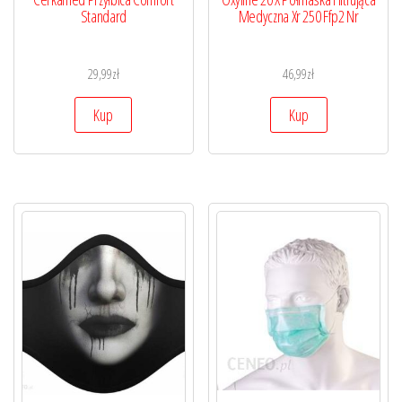
Standard
Medyczna Xr 250 Ffp2 Nr
29,99
zł
46,99
zł
Kup
Kup