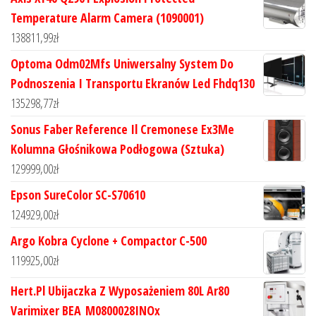
Temperature Alarm Camera (1090001)
138811,99
zł
Optoma Odm02Mfs Uniwersalny System Do
Podnoszenia I Transportu Ekranów Led Fhdq130
135298,77
zł
Sonus Faber Reference Il Cremonese Ex3Me
Kolumna Głośnikowa Podłogowa (Sztuka)
129999,00
zł
Epson SureColor SC-S70610
124929,00
zł
Argo Kobra Cyclone + Compactor C-500
119925,00
zł
Hert.Pl Ubijaczka Z Wyposażeniem 80L Ar80
Varimixer BEA_M0800028INOx