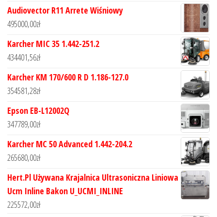
Audiovector R11 Arrete Wiśniowy
495000,00
zł
Karcher MIC 35 1.442-251.2
434401,56
zł
Karcher KM 170/600 R D 1.186-127.0
354581,28
zł
Epson EB-L12002Q
347789,00
zł
Karcher MC 50 Advanced 1.442-204.2
265680,00
zł
Hert.Pl Używana Krajalnica Ultrasoniczna Liniowa
Ucm Inline Bakon U_UCMI_INLINE
225572,00
zł