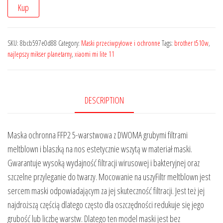
Kup
SKU:
8bcb597e0d88
Category:
Maski przeciwpyłowe i ochronne
Tags:
brother t510w
,
najlepszy mikser planetarny
,
xiaomi mi lite 11
DESCRIPTION
Maska ochronna FFP2 5-warstwowa z DWOMA grubymi filtrami
meltblown i blaszką na nos estetycznie wszytą w materiał maski.
Gwarantuje wysoką wydajność filtracji wirusowej i bakteryjnej oraz
szczelne przyleganie do twarzy. Mocowanie na uszyFiltr meltblown jest
sercem maski odpowiadającym za jej skuteczność filtracji. Jest też jej
najdroższą częścią dlatego często dla oszczędności redukuje się jego
grubość lub liczbę warstw. Dlatego ten model maski jest bez