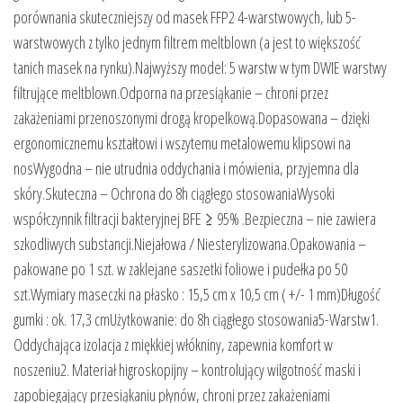
porównania skuteczniejszy od masek FFP2 4-warstwowych, lub 5-
warstwowych z tylko jednym filtrem meltblown (a jest to większość
tanich masek na rynku).Najwyższy model: 5 warstw w tym DWIE warstwy
filtrujące meltblown.Odporna na przesiąkanie – chroni przez
zakażeniami przenoszonymi drogą kropelkową.Dopasowana – dzięki
ergonomicznemu kształtowi i wszytemu metalowemu klipsowi na
nosWygodna – nie utrudnia oddychania i mówienia, przyjemna dla
skóry.Skuteczna – Ochrona do 8h ciągłego stosowaniaWysoki
współczynnik filtracji bakteryjnej BFE ≥ 95% .Bezpieczna – nie zawiera
szkodliwych substancji.Niejałowa / Niesterylizowana.Opakowania –
pakowane po 1 szt. w zaklejane saszetki foliowe i pudełka po 50
szt.Wymiary maseczki na płasko : 15,5 cm x 10,5 cm ( +/- 1 mm)Długość
gumki : ok. 17,3 cmUżytkowanie: do 8h ciągłego stosowania5-Warstw1.
Oddychająca izolacja z miękkiej włókniny, zapewnia komfort w
noszeniu2. Materiał higroskopijny – kontrolujący wilgotność maski i
zapobiegający przesiąkaniu płynów, chroni przez zakażeniami