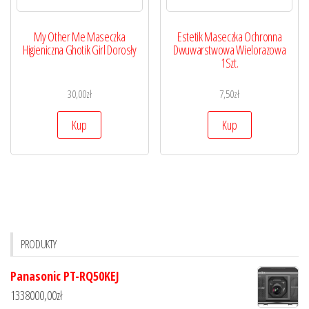
My Other Me Maseczka
Estetik Maseczka Ochronna
Higieniczna Ghotik Girl Dorosły
Dwuwarstwowa Wielorazowa
1Szt.
30,00
zł
7,50
zł
Kup
Kup
PRODUKTY
Panasonic PT-RQ50KEJ
1338000,00
zł