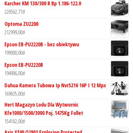
Karcher KM 130/300 R Bp 1.186-122.0
220562,77
zł
Optoma ZU2200
212999,00
zł
Epson EB-PU2220B - bez obiektywu
199000,00
zł
Epson EB-PU2220B
194906,00
zł
Dahua Kamera Tubowa Ip Nvr5216 16P I 12 Mpx
169635,00
zł
Hert Magazyn Lodu Dla Wytwornic
Kfe1000/1500/3000 Poj. 1475Kg Follet
154102,00
zł
Axis Xf40 Q2901 Explosion Protected