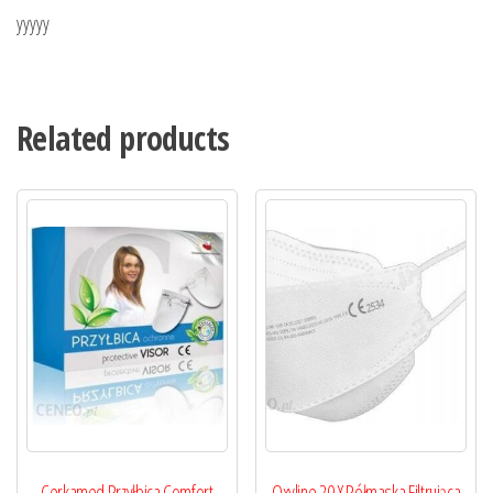
yyyyy
Related products
Cerkamed Przyłbica Comfort
Oxyline 20 X Półmaska Filtrująca