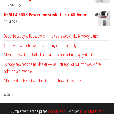
112792,00
zł
HSM FA 500.3 Powerline ścinki 10.5 x 40-76mm
110478,60
zł
Badanie wody w Rzeszowie — jak sprawdzić jakość wody pitnej
Obrusy na wesele: wybierz idealny obrus okrągły
Meble drewniane: łóżka kolonialne, które odmienią sypialnię
Schody zewnętrzne na Śląsku — balustrady i drzwi loftowe, które
odmienią elewację
Montaż klimatyzacji w Luboniu — fachowo i bez stresu
zzzzz
Dumnie wspierane przez
WordPress
|
Motyw:
Envo Storefront