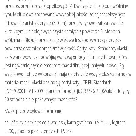
przenoszonymi drogą kropelkową.3 i 4. Dwa gęste filtry typu z włókniny
typu Melt-blown stosowane w wysokiej jakości izolacjach tekstylnych.
Filtrowanie antybakteryjne (3.0 µm), przeciwpyłowe, zatrzymywanie
kurzu, dymu i nieolejowych cząstek stałych z powietrza.5. Nietkana
włóknina – Blokuje przenikanie większych szkodliwych cząsteczek z
powietrza oraz mikroorganizmów.Jakość, Certyfikaty i StandardyMaski
są 5 warstwowe, z podwójną warstwą grubego filtru meltblown, który
jest najważniejszym elementem maski filtrującej i antywirusowej. Są
wyjątkowo dobrze wykonane i mają estetycznie wszytą blaszkę na nos w
materiał maski.Maski posiadają certyfikaty:- CE EU Standard:
EN149:2001 + A1:2009- Standard produkcji: GB2626-2006Aukcja dotyczy
50 szt oddzielnie pakowanych masek ffp2
Maski przeciwpyłowe i ochronne
call of duty black ops cold war ps5, karta graficzna 1050ti, , , , logitech
h390, , pad do ps 4, , lenovo tb-8504x