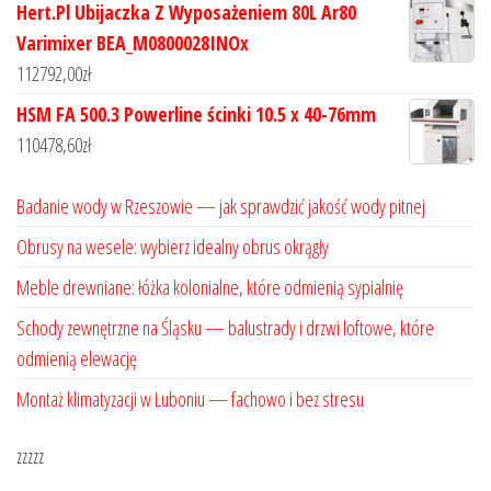
Hert.Pl Ubijaczka Z Wyposażeniem 80L Ar80
Varimixer BEA_M0800028INOx
112792,00
zł
HSM FA 500.3 Powerline ścinki 10.5 x 40-76mm
110478,60
zł
Badanie wody w Rzeszowie — jak sprawdzić jakość wody pitnej
Obrusy na wesele: wybierz idealny obrus okrągły
Meble drewniane: łóżka kolonialne, które odmienią sypialnię
Schody zewnętrzne na Śląsku — balustrady i drzwi loftowe, które
odmienią elewację
Montaż klimatyzacji w Luboniu — fachowo i bez stresu
zzzzz