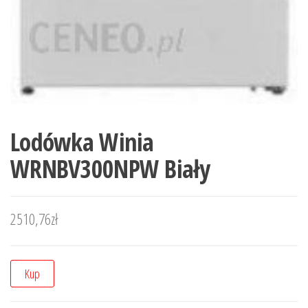
Lodówka Winia
WRNBV300NPW Biały
2510,76
zł
Kup