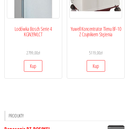
Lodówka Bosch Serie 4
Yuwell Koncentrator Tlenu 8F-10
KGN39VLCT
Z Czujnikiem Stężenia
2799,00
zł
5119,00
zł
Kup
Kup
PRODUKTY
Panasonic PT-RQ50KEJ