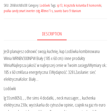
SKU:
2868dcfd0d38
Category:
Lodówki
Tags:
ip13
,
krzysztofa kolumba 8 komorniki
,
pralka candy smart inverter cstg 48tme/1-s
,
suunto baro 9 titanium
DESCRIPTION
Jeśli planujesz odnowić swoją kuchnię, kup Lodówka kombinowana
Winia WRNBV300NPW Biały (185 x 60 cm) i inne produkty
Winia!Najlepsza jakość w najlepszej cenie w Twoim zasięgu!Wymiary ok.:
185 x 60 cmKlasa energetyczna: EWydajność: 328 LZasilanie: sieć
elektrycznaKolor: Biały…
Lodówki
lg 55sm8050, , , the sims 4 dodatki, , neck massager, , kuchenka
elektryczna 230v, wyciskarka do cytrusów opinie, czajnik na gaz rtv euro