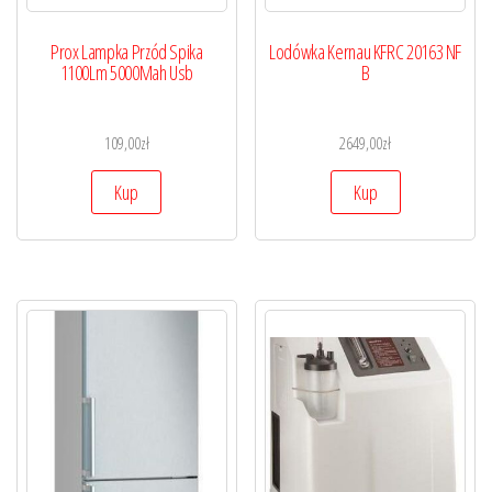
Prox Lampka Przód Spika
Lodówka Kernau KFRC 20163 NF
1100Lm 5000Mah Usb
B
109,00
zł
2649,00
zł
Kup
Kup