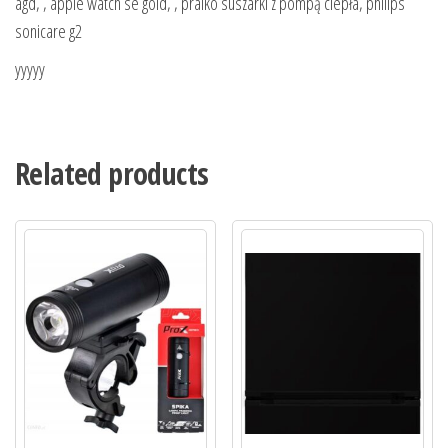
agd, , apple watch se gold, , pralko suszarki z pompą ciepła, philips
sonicare g2
yyyyy
Related products