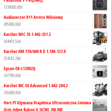
1338000,00
zł
Audiovector R11 Arrete Wiśniowy
495000,00
zł
Karcher MIC 35 1.442-251.2
434401,56
zł
Karcher KM 170/600 R D 1.186-127.0
354581,28
zł
Epson EB-L12002Q
347789,00
zł
Karcher MC 50 Advanced 1.442-204.2
265680,00
zł
Hert.Pl Używana Krajalnica Ultrasoniczna Liniowa
Ucm Inline Bakon U_UCMI_INLINE