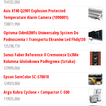
154102,00
zł
Axis Xf40 Q2901 Explosion Protected
Temperature Alarm Camera (1090001)
138811,99
zł
Optoma Odm02Mfs Uniwersalny System Do
Podnoszenia I Transportu Ekranów Led Fhdq130
135298,77
zł
Sonus Faber Reference Il Cremonese Ex3Me
Kolumna Głośnikowa Podłogowa (Sztuka)
129999,00
zł
Epson SureColor SC-S70610
124929,00
zł
Argo Kobra Cyclone + Compactor C-500
119925,00
zł