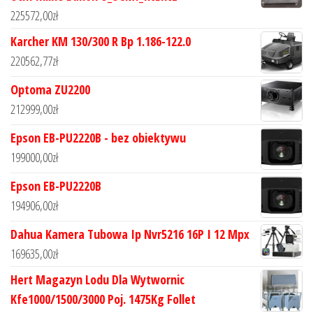
225572,00
zł
Karcher KM 130/300 R Bp 1.186-122.0
220562,77
zł
Optoma ZU2200
212999,00
zł
Epson EB-PU2220B - bez obiektywu
199000,00
zł
Epson EB-PU2220B
194906,00
zł
Dahua Kamera Tubowa Ip Nvr5216 16P I 12 Mpx
169635,00
zł
Hert Magazyn Lodu Dla Wytwornic
Kfe1000/1500/3000 Poj. 1475Kg Follet