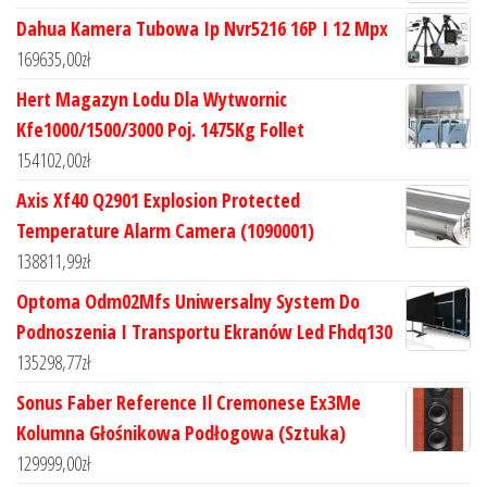
Dahua Kamera Tubowa Ip Nvr5216 16P I 12 Mpx
169635,00
zł
Hert Magazyn Lodu Dla Wytwornic
Kfe1000/1500/3000 Poj. 1475Kg Follet
154102,00
zł
Axis Xf40 Q2901 Explosion Protected
Temperature Alarm Camera (1090001)
138811,99
zł
Optoma Odm02Mfs Uniwersalny System Do
Podnoszenia I Transportu Ekranów Led Fhdq130
135298,77
zł
Sonus Faber Reference Il Cremonese Ex3Me
Kolumna Głośnikowa Podłogowa (Sztuka)
129999,00
zł