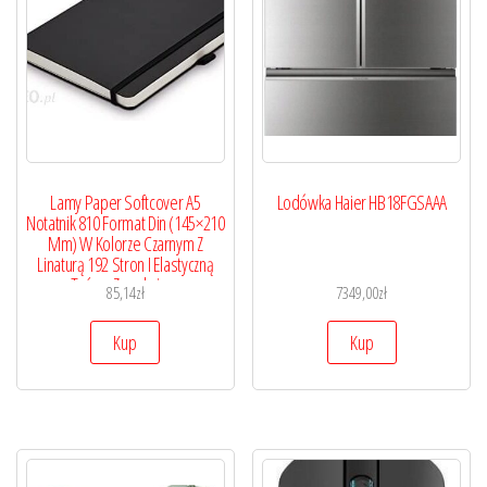
Lamy Paper Softcover A5
Lodówka Haier HB18FGSAAA
Notatnik 810 Format Din (145×210
Mm) W Kolorze Czarnym Z
Linaturą 192 Stron I Elastyczną
Taśmą Zamykającą
85,14
zł
7349,00
zł
Kup
Kup