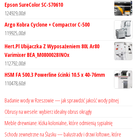
Epson SureColor SC-S70610
124929,00
zł
Argo Kobra Cyclone + Compactor C-500
119925,00
zł
Hert.Pl Ubijaczka Z Wyposażeniem 80L Ar80
Varimixer BEA_M0800028INOx
112792,00
zł
HSM FA 500.3 Powerline ścinki 10.5 x 40-76mm
110478,60
zł
Badanie wody w Rzeszowie — jak sprawdzić jakość wody pitnej
Obrusy na wesele: wybierz idealny obrus okrągły
Meble drewniane: łóżka kolonialne, które odmienią sypialnię
Schody zewnętrzne na Śląsku — balustrady i drzwi loftowe, które