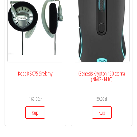
Koss KSC75 Srebrny
Genesis Krypton 150 czarna
(NMG-1410)
169,00
zł
59,99
zł
Kup
Kup