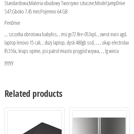
Standardowa;Materia obudowy Tworzywo sztuczne;Model JumpDrive
S47;Gboko 7.45 mm;Pojemno 64 GB
PenDrive
, , szczotka obrotowa babyliss, , msi gv72 8re-053xpl, , zwrot euro agd,
laptop lenovo 15 cali, , duży laptop, dysk 480gb ssd, , , , okap electrolux
lfc316x, krups opinie, psi patrol miasto przygód wzywa, , , lg wieża
yyyyy
Related products