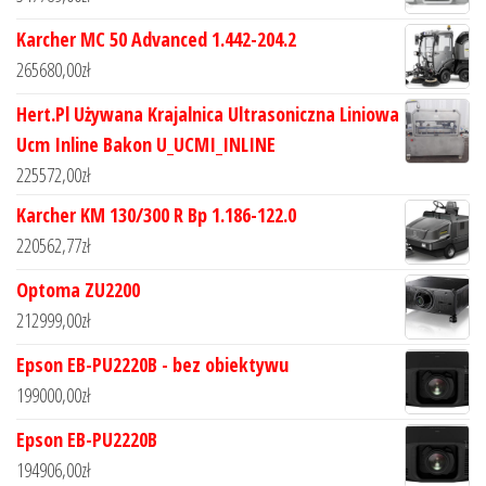
Karcher MC 50 Advanced 1.442-204.2
265680,00
zł
Hert.Pl Używana Krajalnica Ultrasoniczna Liniowa
Ucm Inline Bakon U_UCMI_INLINE
225572,00
zł
Karcher KM 130/300 R Bp 1.186-122.0
220562,77
zł
Optoma ZU2200
212999,00
zł
Epson EB-PU2220B - bez obiektywu
199000,00
zł
Epson EB-PU2220B
194906,00
zł