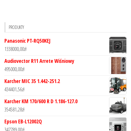
PRODUKTY
Panasonic PT-RQ50KEJ
1338000,00
zł
Audiovector R11 Arrete Wiśniowy
495000,00
zł
Karcher MIC 35 1.442-251.2
434401,56
zł
Karcher KM 170/600 R D 1.186-127.0
354581,28
zł
Epson EB-L12002Q
347789,00
zł