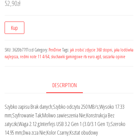
52,90
zł
Kup
SKU:
3620b77f7ccd
Category:
PenDrive
Tags:
jak zrobić zdjęcie 360 stopni
,
jaka lodówka
najlepsza
,
redmi note 11 4/64
,
słuchawki gamingowe rtv euro agd
,
suszarka opinie
DESCRIPTION
Szybko zapisu Brak danych;Szybko odczytu 250 MB/s;Wysoko 17.33
mm;Szyfrowanie Tak;Moliwo zawieszenia Nie;Konstrukcja Bez
zatyczki;Waga 2.12 g;Interfejs USB 3.2 Gen 1 (3.0/3.1 Gen 1);Szeroko
14.95 mm;Dwa zcza Nie;Kolor Czarny;Ksztat obudowy