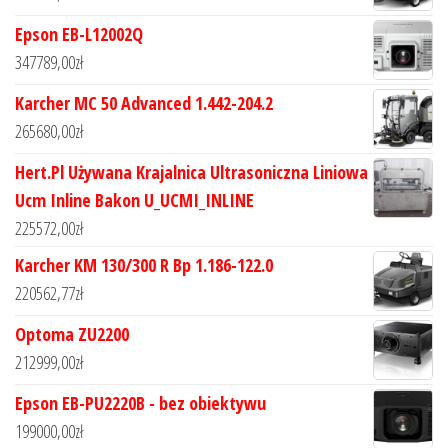
Epson EB-L12002Q
347789,00
zł
Karcher MC 50 Advanced 1.442-204.2
265680,00
zł
Hert.Pl Używana Krajalnica Ultrasoniczna Liniowa
Ucm Inline Bakon U_UCMI_INLINE
225572,00
zł
Karcher KM 130/300 R Bp 1.186-122.0
220562,77
zł
Optoma ZU2200
212999,00
zł
Epson EB-PU2220B - bez obiektywu
199000,00
zł