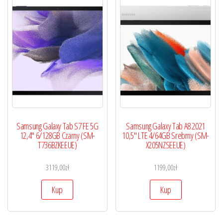
Samsung Galaxy Tab S7 FE 5G
Samsung Galaxy Tab A8 2021
12,4″ 6/128GB Czarny (SM-
10,5″ LTE 4/64GB Srebrny (SM-
T736BZKEEUE)
X205NZSEEUE)
3119,00
zł
1199,00
zł
Kup
Kup