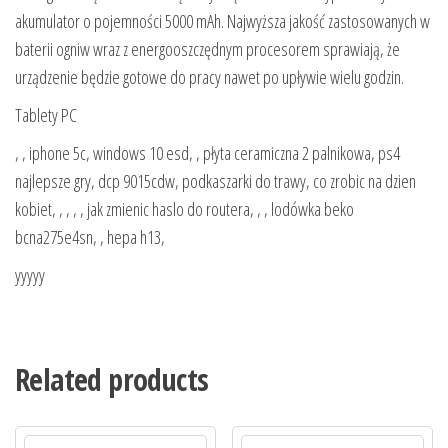
akumulator o pojemności 5000 mAh. Najwyższa jakość zastosowanych w
baterii ogniw wraz z energooszczędnym procesorem sprawiają, że
urządzenie będzie gotowe do pracy nawet po upływie wielu godzin.
Tablety PC
, , iphone 5c, windows 10 esd, , płyta ceramiczna 2 palnikowa, ps4
najlepsze gry, dcp 9015cdw, podkaszarki do trawy, co zrobic na dzien
kobiet, , , , , jak zmienic haslo do routera, , , lodówka beko
bcna275e4sn, , hepa h13,
yyyyy
Related products