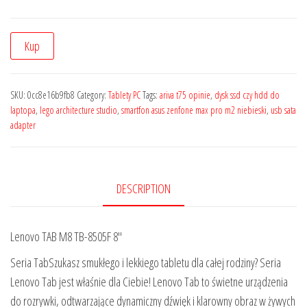
Kup
SKU:
0cc8e16b9fb8
Category:
Tablety PC
Tags:
ariva t75 opinie
,
dysk ssd czy hdd do
laptopa
,
lego architecture studio
,
smartfon asus zenfone max pro m2 niebieski
,
usb sata
adapter
DESCRIPTION
Lenovo TAB M8 TB-8505F 8″
Seria TabSzukasz smukłego i lekkiego tabletu dla całej rodziny? Seria
Lenovo Tab jest właśnie dla Ciebie! Lenovo Tab to świetne urządzenia
do rozrywki, odtwarzające dynamiczny dźwięk i klarowny obraz w żywych