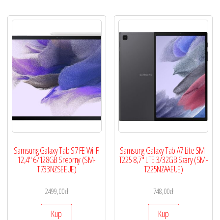
Samsung Galaxy Tab S7 FE Wi-Fi
Samsung Galaxy Tab A7 Lite SM-
12,4″ 6/128GB Srebrny (SM-
T225 8,7″ LTE 3/32GB Szary (SM-
T733NZSEEUE)
T225NZAAEUE)
2499,00
zł
748,00
zł
Kup
Kup