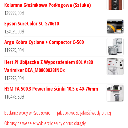
Kolumna Głośnikowa Podłogowa (Sztuka)
129999,00
zł
Epson SureColor SC-S70610
124929,00
zł
Argo Kobra Cyclone + Compactor C-500
119925,00
zł
Hert.Pl Ubijaczka Z Wyposażeniem 80L Ar80
Varimixer BEA_M0800028INOx
112792,00
zł
HSM FA 500.3 Powerline ścinki 10.5 x 40-76mm
110478,60
zł
Badanie wody w Rzeszowie — jak sprawdzić jakość wody pitnej
Obrusy na wesele: wybierz idealny obrus okrągły