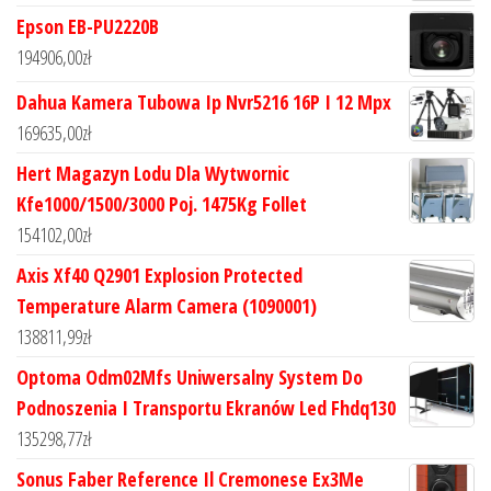
Epson EB-PU2220B
194906,00
zł
Dahua Kamera Tubowa Ip Nvr5216 16P I 12 Mpx
169635,00
zł
Hert Magazyn Lodu Dla Wytwornic
Kfe1000/1500/3000 Poj. 1475Kg Follet
154102,00
zł
Axis Xf40 Q2901 Explosion Protected
Temperature Alarm Camera (1090001)
138811,99
zł
Optoma Odm02Mfs Uniwersalny System Do
Podnoszenia I Transportu Ekranów Led Fhdq130
135298,77
zł
Sonus Faber Reference Il Cremonese Ex3Me