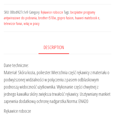
SKU:
08bdf427c1e9
Category:
Rękawice robocze
Tags:
bezpłatne programy
antywirusowe do pobrania
,
brother t510w
,
gopro fusion
,
huawei matebook e
,
telewizor funai
,
witaj w pracy
DESCRIPTION
Dane techniczne:
Materiał: Skóra kozia, poliester.Wierzchnia część rękawicy z materiału o
podwyższonej widzialności w połączeniu z pasem odblaskowym
podnoszą widoczność użytkownika. Wykonanie części chwytnej z
jednego kawałka skóry zwiększa trwałość rękawicy. Usztywniany mankiet
zapewnia dodatkową ochronę nadgarstka.Norma: EN420
Rękawice robocze