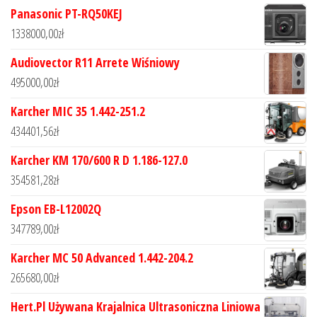
Panasonic PT-RQ50KEJ
1338000,00
zł
Audiovector R11 Arrete Wiśniowy
495000,00
zł
Karcher MIC 35 1.442-251.2
434401,56
zł
Karcher KM 170/600 R D 1.186-127.0
354581,28
zł
Epson EB-L12002Q
347789,00
zł
Karcher MC 50 Advanced 1.442-204.2
265680,00
zł
Hert.Pl Używana Krajalnica Ultrasoniczna Liniowa