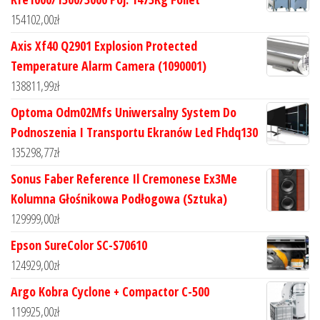
154102,00
zł
Axis Xf40 Q2901 Explosion Protected
Temperature Alarm Camera (1090001)
138811,99
zł
Optoma Odm02Mfs Uniwersalny System Do
Podnoszenia I Transportu Ekranów Led Fhdq130
135298,77
zł
Sonus Faber Reference Il Cremonese Ex3Me
Kolumna Głośnikowa Podłogowa (Sztuka)
129999,00
zł
Epson SureColor SC-S70610
124929,00
zł
Argo Kobra Cyclone + Compactor C-500
119925,00
zł