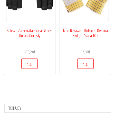
Salewa Via Ferrata Skóra Gloves
Neo Rękawice Robocze Dwoina
Unisex Dorosły
Bydlęca Szara 10.5
176,79
zł
12,30
zł
Kup
Kup
PRODUKTY