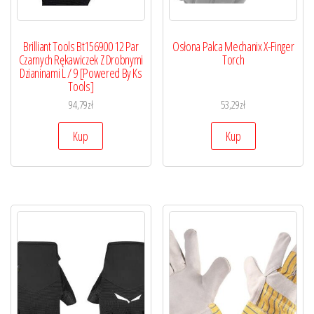
Brilliant Tools Bt156900 12 Par
Osłona Palca Mechanix X-Finger
Czarnych Rękawiczek Z Drobnymi
Torch
Dzianinami L / 9 [Powered By Ks
Tools]
94,79
zł
53,29
zł
Kup
Kup