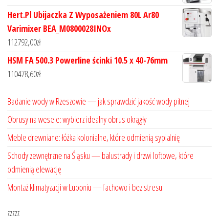
Hert.Pl Ubijaczka Z Wyposażeniem 80L Ar80
Varimixer BEA_M0800028INOx
112792,00
zł
HSM FA 500.3 Powerline ścinki 10.5 x 40-76mm
110478,60
zł
Badanie wody w Rzeszowie — jak sprawdzić jakość wody pitnej
Obrusy na wesele: wybierz idealny obrus okrągły
Meble drewniane: łóżka kolonialne, które odmienią sypialnię
Schody zewnętrzne na Śląsku — balustrady i drzwi loftowe, które
odmienią elewację
Montaż klimatyzacji w Luboniu — fachowo i bez stresu
zzzzz