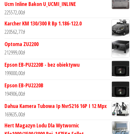
Ucm Inline Bakon U_UCMI_INLINE
225572,00
zł
Karcher KM 130/300 R Bp 1.186-122.0
220562,77
zł
Optoma ZU2200
212999,00
zł
Epson EB-PU2220B - bez obiektywu
199000,00
zł
Epson EB-PU2220B
194906,00
zł
Dahua Kamera Tubowa Ip Nvr5216 16P I 12 Mpx
169635,00
zł
Hert Magazyn Lodu Dla Wytwornic
Kfe1000/1500/3000 Poj. 1475Kg Follet