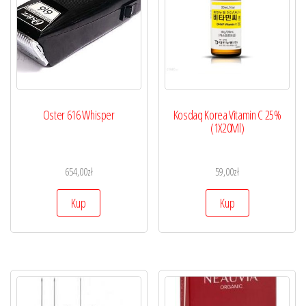
Oster 616 Whisper
Kosdaq Korea Vitamin C 25%
(1X20Ml)
654,00
zł
59,00
zł
Kup
Kup