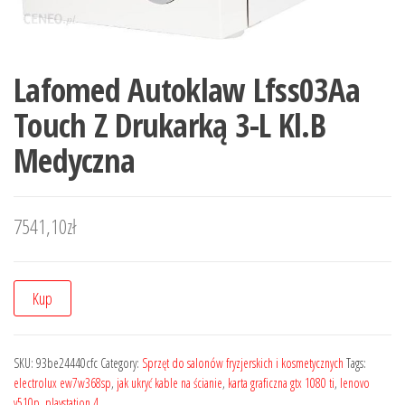
Lafomed Autoklaw Lfss03Aa
Touch Z Drukarką 3-L Kl.B
Medyczna
7541,10
zł
Kup
SKU:
93be24440cfc
Category:
Sprzęt do salonów fryzjerskich i kosmetycznych
Tags:
electrolux ew7w368sp
,
jak ukryć kable na ścianie
,
karta graficzna gtx 1080 ti
,
lenovo
y510p
,
playstation 4