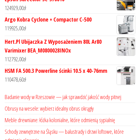
124929,00
zł
Argo Kobra Cyclone + Compactor C-500
119925,00
zł
Hert.Pl Ubijaczka Z Wyposażeniem 80L Ar80
Varimixer BEA_M0800028INOx
112792,00
zł
HSM FA 500.3 Powerline ścinki 10.5 x 40-76mm
110478,60
zł
Badanie wody w Rzeszowie — jak sprawdzić jakość wody pitnej
Obrusy na wesele: wybierz idealny obrus okrągły
Meble drewniane: łóżka kolonialne, które odmienią sypialnię
Schody zewnętrzne na Śląsku — balustrady i drzwi loftowe, które