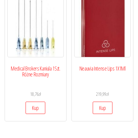
Medical Brokers Kaniula 1Szt.
Neauvia Intense Lips 1X1Ml
Różne Rozmiary
18,76
zł
219,99
zł
Kup
Kup