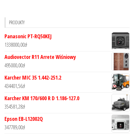
PRODUKTY
Panasonic PT-RQ50KEJ
1338000,00
zł
Audiovector R11 Arrete Wiśniowy
495000,00
zł
Karcher MIC 35 1.442-251.2
434401,56
zł
Karcher KM 170/600 R D 1.186-127.0
354581,28
zł
Epson EB-L12002Q
347789,00
zł