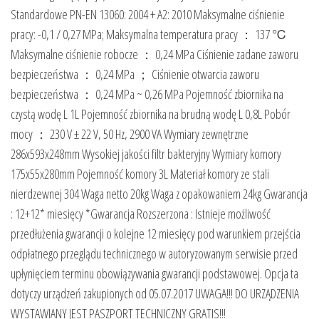
Standardowe PN-EN 13060: 2004 + A2: 2010 Maksymalne ciśnienie
pracy: -0,1 / 0,27 MPa; Maksymalna temperatura pracy ： 137 ℃
Maksymalne ciśnienie robocze ： 0,24 MPa Ciśnienie zadane zaworu
bezpieczeństwa ： 0,24 MPa ； Ciśnienie otwarcia zaworu
bezpieczeństwa ： 0,24 MPa ~ 0,26 MPa Pojemność zbiornika na
czystą wodę L 1L Pojemność zbiornika na brudną wodę L 0,8L Pobór
mocy ： 230 V ± 22 V, 50 Hz, 2900 VA Wymiary zewnętrzne
286x593x248mm Wysokiej jakości filtr bakteryjny Wymiary komory
175x55x280mm Pojemność komory 3L Materiał komory ze stali
nierdzewnej 304 Waga netto 20kg Waga z opakowaniem 24kg Gwarancja
: 12+12* miesięcy *Gwarancja Rozszerzona : Istnieje możliwość
przedłużenia gwarancji o kolejne 12 miesięcy pod warunkiem przejścia
odpłatnego przeglądu technicznego w autoryzowanym serwisie przed
upłynięciem terminu obowiązywania gwarancji podstawowej. Opcja ta
dotyczy urządzeń zakupionych od 05.07.2017 UWAGA!!! DO URZĄDZENIA
WYSTAWIANY JEST PASZPORT TECHNICZNY GRATIS!!!