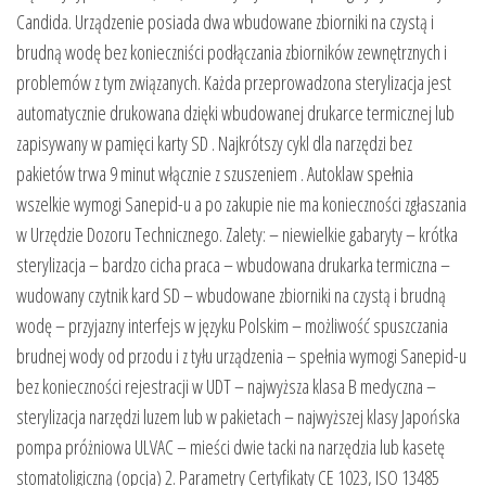
Candida. Urządzenie posiada dwa wbudowane zbiorniki na czystą i
brudną wodę bez konieczniści podłączania zbiorników zewnętrznych i
problemów z tym związanych. Każda przeprowadzona sterylizacja jest
automatycznie drukowana dzięki wbudowanej drukarce termicznej lub
zapisywany w pamięci karty SD . Najkrótszy cykl dla narzędzi bez
pakietów trwa 9 minut włącznie z szuszeniem . Autoklaw spełnia
wszelkie wymogi Sanepid-u a po zakupie nie ma konieczności zgłaszania
w Urzędzie Dozoru Technicznego. Zalety: – niewielkie gabaryty – krótka
sterylizacja – bardzo cicha praca – wbudowana drukarka termiczna –
wudowany czytnik kard SD – wbudowane zbiorniki na czystą i brudną
wodę – przyjazny interfejs w języku Polskim – możliwość spuszczania
brudnej wody od przodu i z tyłu urządzenia – spełnia wymogi Sanepid-u
bez konieczności rejestracji w UDT – najwyższa klasa B medyczna –
sterylizacja narzędzi luzem lub w pakietach – najwyższej klasy Japońska
pompa próżniowa ULVAC – mieści dwie tacki na narzędzia lub kasetę
stomatoligiczną (opcja) 2. Parametry Certyfikaty CE 1023, ISO 13485