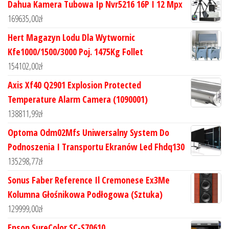
Dahua Kamera Tubowa Ip Nvr5216 16P I 12 Mpx
169635,00
zł
Hert Magazyn Lodu Dla Wytwornic
Kfe1000/1500/3000 Poj. 1475Kg Follet
154102,00
zł
Axis Xf40 Q2901 Explosion Protected
Temperature Alarm Camera (1090001)
138811,99
zł
Optoma Odm02Mfs Uniwersalny System Do
Podnoszenia I Transportu Ekranów Led Fhdq130
135298,77
zł
Sonus Faber Reference Il Cremonese Ex3Me
Kolumna Głośnikowa Podłogowa (Sztuka)
129999,00
zł
Epson SureColor SC-S70610