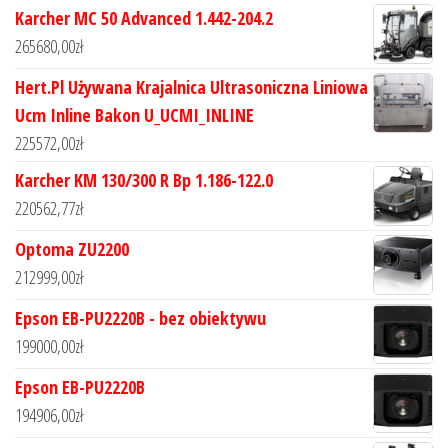
Karcher MC 50 Advanced 1.442-204.2
265680,00
zł
Hert.Pl Używana Krajalnica Ultrasoniczna Liniowa
Ucm Inline Bakon U_UCMI_INLINE
225572,00
zł
Karcher KM 130/300 R Bp 1.186-122.0
220562,77
zł
Optoma ZU2200
212999,00
zł
Epson EB-PU2220B - bez obiektywu
199000,00
zł
Epson EB-PU2220B
194906,00
zł