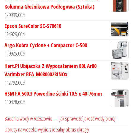
Kolumna Głośnikowa Podłogowa (Sztuka)
129999,00
zł
Epson SureColor SC-S70610
124929,00
zł
Argo Kobra Cyclone + Compactor C-500
119925,00
zł
Hert.Pl Ubijaczka Z Wyposażeniem 80L Ar80
Varimixer BEA_M0800028INOx
112792,00
zł
HSM FA 500.3 Powerline ścinki 10.5 x 40-76mm
110478,60
zł
Badanie wody w Rzeszowie — jak sprawdzić jakość wody pitnej
Obrusy na wesele: wybierz idealny obrus okrągły