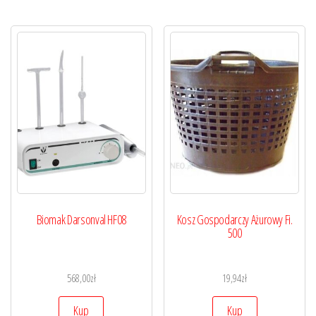
Biomak Darsonval HF08
Kosz Gospodarczy Ażurowy Fi.
500
568,00
zł
19,94
zł
Kup
Kup