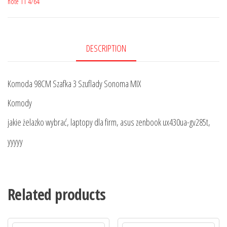
note 11 4/64
DESCRIPTION
Komoda 98CM Szafka 3 Szuflady Sonoma MIX
Komody
jakie żelazko wybrać, laptopy dla firm, asus zenbook ux430ua-gv285t,
yyyyy
Related products