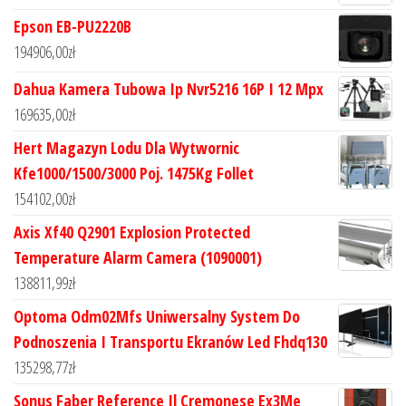
Epson EB-PU2220B
194906,00
zł
Dahua Kamera Tubowa Ip Nvr5216 16P I 12 Mpx
169635,00
zł
Hert Magazyn Lodu Dla Wytwornic
Kfe1000/1500/3000 Poj. 1475Kg Follet
154102,00
zł
Axis Xf40 Q2901 Explosion Protected
Temperature Alarm Camera (1090001)
138811,99
zł
Optoma Odm02Mfs Uniwersalny System Do
Podnoszenia I Transportu Ekranów Led Fhdq130
135298,77
zł
Sonus Faber Reference Il Cremonese Ex3Me