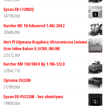
Epson EB-L12002Q
347789,00
zł
Karcher MC 50 Advanced 1.442-204.2
265680,00
zł
Hert.Pl Używana Krajalnica Ultrasoniczna Liniowa
Ucm Inline Bakon U_UCMI_INLINE
225572,00
zł
Karcher KM 130/300 R Bp 1.186-122.0
220562,77
zł
Optoma ZU2200
212999,00
zł
Epson EB-PU2220B - bez obiektywu
199000,00
zł