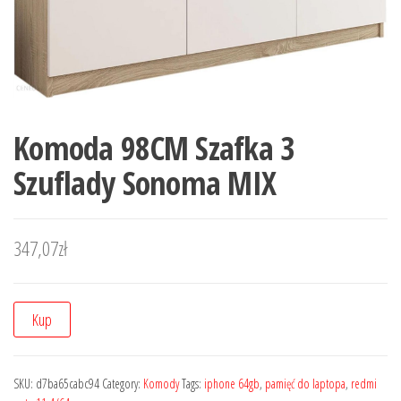
Komoda 98CM Szafka 3
Szuflady Sonoma MIX
347,07
zł
Kup
SKU:
d7ba65cabc94
Category:
Komody
Tags:
iphone 64gb
,
pamięć do laptopa
,
redmi