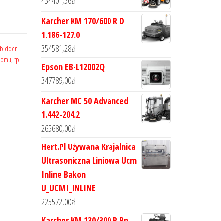
434401,56
zł
Karcher KM 170/600 R D
1.186-127.0
354581,28
zł
rbidden
 domu
,
tp
Epson EB-L12002Q
347789,00
zł
Karcher MC 50 Advanced
1.442-204.2
265680,00
zł
Hert.Pl Używana Krajalnica
Ultrasoniczna Liniowa Ucm
Inline Bakon
U_UCMI_INLINE
225572,00
zł
Karcher KM 130/300 R Bp