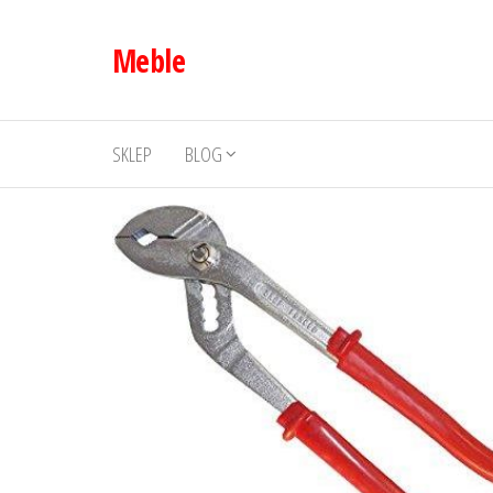
Przejdź
do
Meble
treści
SKLEP
BLOG