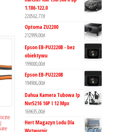
1.186-122.0
220562,77
zł
Optoma ZU2200
212999,00
zł
Epson EB-PU2220B - bez
obiektywu
199000,00
zł
Epson EB-PU2220B
194906,00
zł
Dahua Kamera Tubowa Ip
Nvr5216 16P I 12 Mpx
169635,00
zł
Boczne
Hert Magazyn Lodu Dla
j
owane
Wytwornic