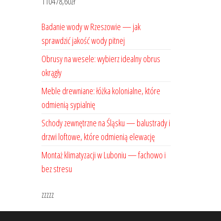
110478,60
zł
Badanie wody w Rzeszowie — jak
sprawdzić jakość wody pitnej
Obrusy na wesele: wybierz idealny obrus
okrągły
Meble drewniane: łóżka kolonialne, które
odmienią sypialnię
Schody zewnętrzne na Śląsku — balustrady i
drzwi loftowe, które odmienią elewację
Montaż klimatyzacji w Luboniu — fachowo i
bez stresu
zzzzz