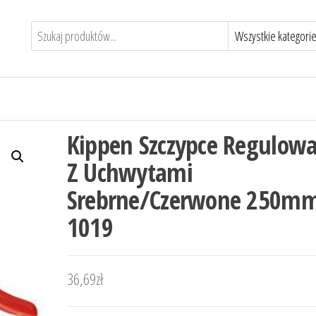
Kippen Szczypce Regulow
Z Uchwytami
Srebrne/Czerwone 250m
1019
36,69
zł