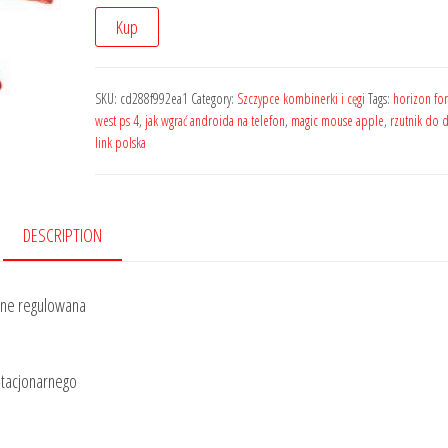
Kup
SKU:
cd288f992ea1
Category:
Szczypce kombinerki i cęgi
Tags:
horizon fo
west ps 4
,
jak wgrać androida na telefon
,
magic mouse apple
,
rzutnik do
link polska
DESCRIPTION
jne regulowana
stacjonarnego