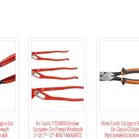
zypce Do
Ks Tools 1150000 Zestaw
Klein Tools Szczypce 
owych
Szczypiec Do Pomp Wodnych
Do Cięcia O Duże
rach
3-Szt 7″-12″ 4042146068472
Wytrzymałości Izol