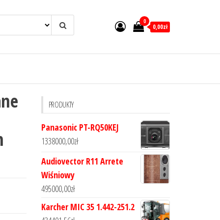
0
0,00zł
ane
PRODUKTY
Panasonic PT-RQ50KEJ
m
1338000,00
zł
Audiovector R11 Arrete
Wiśniowy
495000,00
zł
Karcher MIC 35 1.442-251.2