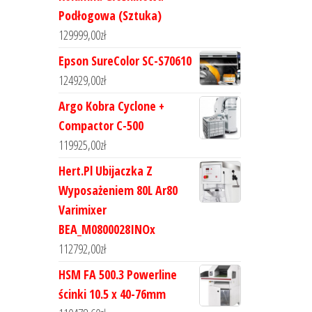
Podłogowa (Sztuka)
129999,00
zł
Epson SureColor SC-S70610
124929,00
zł
Argo Kobra Cyclone +
Compactor C-500
119925,00
zł
Hert.Pl Ubijaczka Z
Wyposażeniem 80L Ar80
Varimixer
BEA_M0800028INOx
112792,00
zł
HSM FA 500.3 Powerline
ścinki 10.5 x 40-76mm