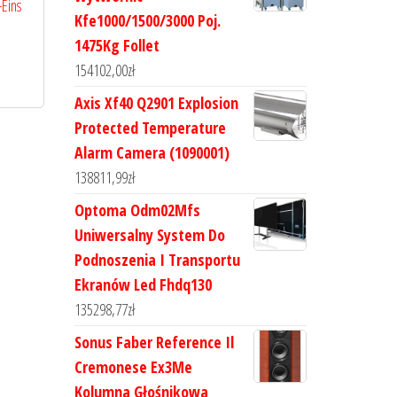
-Eins
Kfe1000/1500/3000 Poj.
1475Kg Follet
154102,00
zł
Axis Xf40 Q2901 Explosion
Protected Temperature
Alarm Camera (1090001)
138811,99
zł
Optoma Odm02Mfs
Uniwersalny System Do
Podnoszenia I Transportu
Ekranów Led Fhdq130
135298,77
zł
Sonus Faber Reference Il
Cremonese Ex3Me
Kolumna Głośnikowa