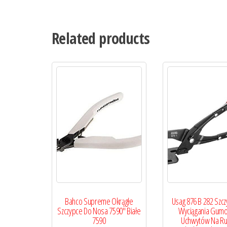
Related products
Bahco Supreme Okrągłe
Usag 876 B 282 Szc
Szczypce Do Nosa 7590″ Białe
Wyciągania Gum
7590
Uchwytów Na Ru