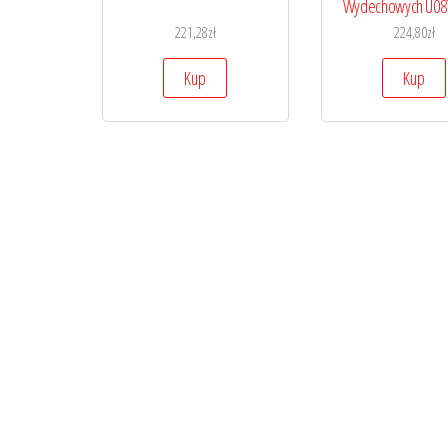
Wydechowych U08
221,28
zł
224,80
zł
Kup
Kup