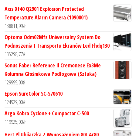
Axis Xf40 Q2901 Explosion Protected
Temperature Alarm Camera (1090001)
138811,99
zł
Optoma Odm02Mfs Uniwersalny System Do
Podnoszenia I Transportu Ekranów Led Fhdq130
135298,77
zł
Sonus Faber Reference Il Cremonese Ex3Me
Kolumna Głośnikowa Podłogowa (Sztuka)
129999,00
zł
Epson SureColor SC-S70610
124929,00
zł
Argo Kobra Cyclone + Compactor C-500
119925,00
zł
Hert.Pl Ubijaczka Z Wyposażeniem 80L Ar80