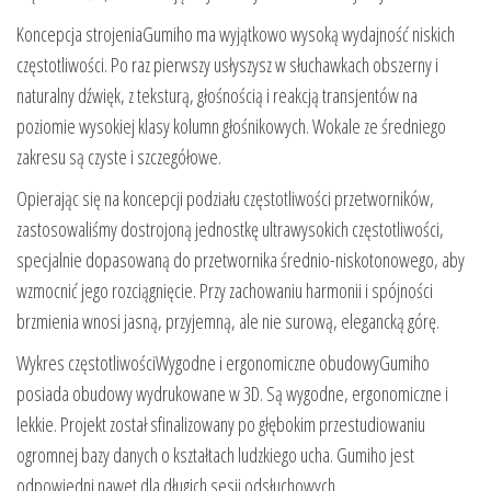
Koncepcja strojeniaGumiho ma wyjątkowo wysoką wydajność niskich
częstotliwości. Po raz pierwszy usłyszysz w słuchawkach obszerny i
naturalny dźwięk, z teksturą, głośnością i reakcją transjentów na
poziomie wysokiej klasy kolumn głośnikowych. Wokale ze średniego
zakresu są czyste i szczegółowe.
Opierając się na koncepcji podziału częstotliwości przetworników,
zastosowaliśmy dostrojoną jednostkę ultrawysokich częstotliwości,
specjalnie dopasowaną do przetwornika średnio-niskotonowego, aby
wzmocnić jego rozciągnięcie. Przy zachowaniu harmonii i spójności
brzmienia wnosi jasną, przyjemną, ale nie surową, elegancką górę.
Wykres częstotliwościWygodne i ergonomiczne obudowyGumiho
posiada obudowy wydrukowane w 3D. Są wygodne, ergonomiczne i
lekkie. Projekt został sfinalizowany po głębokim przestudiowaniu
ogromnej bazy danych o kształtach ludzkiego ucha. Gumiho jest
odpowiedni nawet dla długich sesji odsłuchowych.