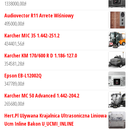
1338000,00
zł
Audiovector R11 Arrete Wiśniowy
495000,00
zł
Karcher MIC 35 1.442-251.2
434401,56
zł
Karcher KM 170/600 R D 1.186-127.0
354581,28
zł
Epson EB-L12002Q
347789,00
zł
Karcher MC 50 Advanced 1.442-204.2
265680,00
zł
Hert.Pl Używana Krajalnica Ultrasoniczna Liniowa
Ucm Inline Bakon U_UCMI_INLINE