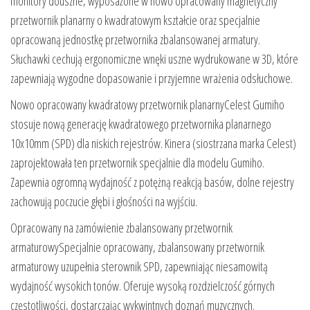
monitory douszne, wyposażone w nowo opracowany magnetyczny
przetwornik planarny o kwadratowym kształcie oraz specjalnie
opracowaną jednostkę przetwornika zbalansowanej armatury.
Słuchawki cechują ergonomiczne wnęki uszne wydrukowane w 3D, które
zapewniają wygodne dopasowanie i przyjemne wrażenia odsłuchowe.
Nowo opracowany kwadratowy przetwornik planarnyCelest Gumiho
stosuje nową generację kwadratowego przetwornika planarnego
10x10mm (SPD) dla niskich rejestrów. Kinera (siostrzana marka Celest)
zaprojektowała ten przetwornik specjalnie dla modelu Gumiho.
Zapewnia ogromną wydajność z potężną reakcją basów, dolne rejestry
zachowują poczucie głębi i głośności na wyjściu.
Opracowany na zamówienie zbalansowany przetwornik
armaturowySpecjalnie opracowany, zbalansowany przetwornik
armaturowy uzupełnia sterownik SPD, zapewniając niesamowitą
wydajność wysokich tonów. Oferuje wysoką rozdzielczość górnych
częstotliwości, dostarczając wykwintnych doznań muzycznych.