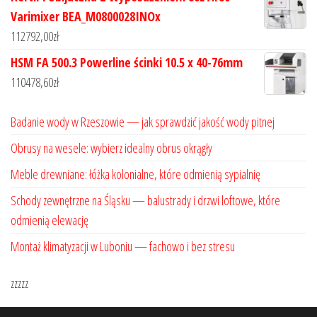
Varimixer BEA_M0800028INOx
112792,00
zł
HSM FA 500.3 Powerline ścinki 10.5 x 40-76mm
110478,60
zł
Badanie wody w Rzeszowie — jak sprawdzić jakość wody pitnej
Obrusy na wesele: wybierz idealny obrus okrągły
Meble drewniane: łóżka kolonialne, które odmienią sypialnię
Schody zewnętrzne na Śląsku — balustrady i drzwi loftowe, które
odmienią elewację
Montaż klimatyzacji w Luboniu — fachowo i bez stresu
zzzzz