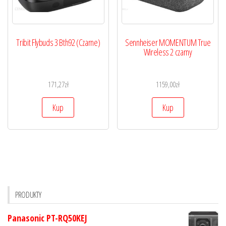
Tribit Flybuds 3 Bth92 (Czarne)
Sennheiser MOMENTUM True
Wireless 2 czarny
171,27
zł
1159,00
zł
Kup
Kup
PRODUKTY
Panasonic PT-RQ50KEJ