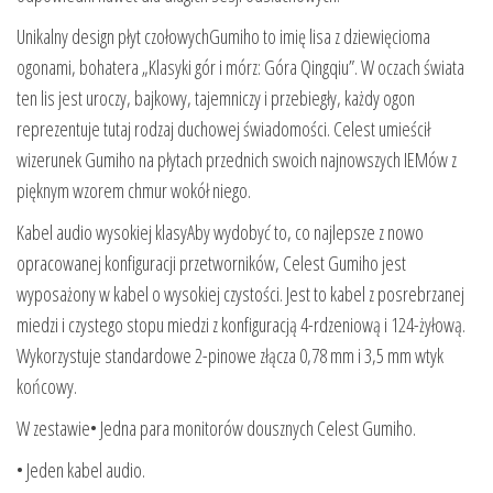
Unikalny design płyt czołowychGumiho to imię lisa z dziewięcioma
ogonami, bohatera „Klasyki gór i mórz: Góra Qingqiu”. W oczach świata
ten lis jest uroczy, bajkowy, tajemniczy i przebiegły, każdy ogon
reprezentuje tutaj rodzaj duchowej świadomości. Celest umieścił
wizerunek Gumiho na płytach przednich swoich najnowszych IEMów z
pięknym wzorem chmur wokół niego.
Kabel audio wysokiej klasyAby wydobyć to, co najlepsze z nowo
opracowanej konfiguracji przetworników, Celest Gumiho jest
wyposażony w kabel o wysokiej czystości. Jest to kabel z posrebrzanej
miedzi i czystego stopu miedzi z konfiguracją 4-rdzeniową i 124-żyłową.
Wykorzystuje standardowe 2-pinowe złącza 0,78 mm i 3,5 mm wtyk
końcowy.
W zestawie• Jedna para monitorów dousznych Celest Gumiho.
• Jeden kabel audio.