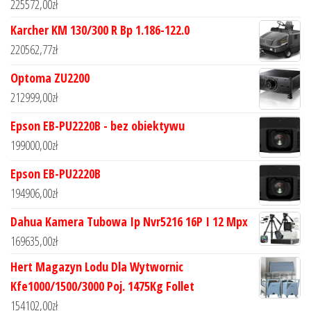
225572,00
zł
Karcher KM 130/300 R Bp 1.186-122.0
220562,77
zł
Optoma ZU2200
212999,00
zł
Epson EB-PU2220B - bez obiektywu
199000,00
zł
Epson EB-PU2220B
194906,00
zł
Dahua Kamera Tubowa Ip Nvr5216 16P I 12 Mpx
169635,00
zł
Hert Magazyn Lodu Dla Wytwornic
Kfe1000/1500/3000 Poj. 1475Kg Follet
154102,00
zł