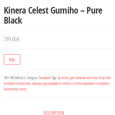
Kinera Celest Gumiho – Pure
Black
299,00
zł
Kup
SKU:
f60cfe8ca2cc
Category:
Słuchawki
Tags:
hp victus
,
jaka drukarka laserowa
,
krzysztofa
kolumba 8 komorniki
,
najlepsze gry playstation
,
telefon z trzema aparatami
,
wentylator
kolumnowy czarny
DESCRIPTION