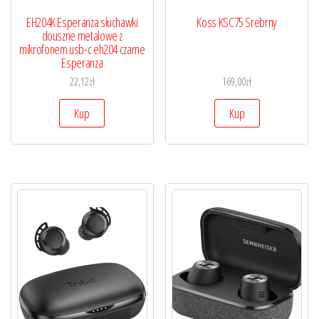
EH204K Esperanza słuchawki
Koss KSC75 Srebrny
douszne metalowe z
mikrofonem usb-c eh204 czarne
Esperanza
22,12
zł
169,00
zł
Kup
Kup