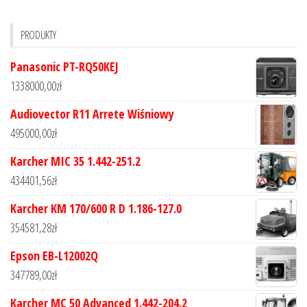
PRODUKTY
Panasonic PT-RQ50KEJ
1338000,00
zł
Audiovector R11 Arrete Wiśniowy
495000,00
zł
Karcher MIC 35 1.442-251.2
434401,56
zł
Karcher KM 170/600 R D 1.186-127.0
354581,28
zł
Epson EB-L12002Q
347789,00
zł
Karcher MC 50 Advanced 1.442-204.2