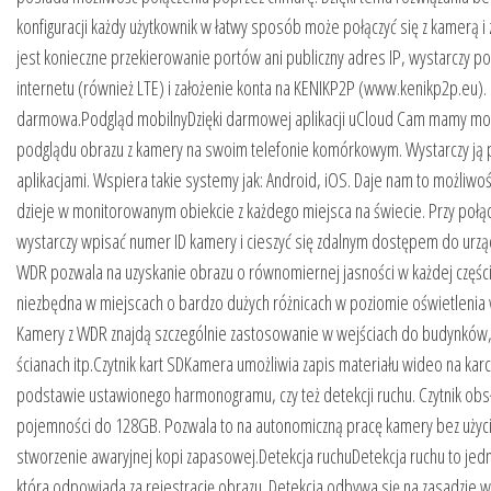
konfiguracji każdy użytkownik w łatwy sposób może połączyć się z kamerą i 
jest konieczne przekierowanie portów ani publiczny adres IP, wystarczy p
internetu (również LTE) i założenie konta na KENIKP2P (www.kenikp2p.eu). 
darmowa.Podgląd mobilnyDzięki darmowej aplikacji uCloud Cam mamy mo
podglądu obrazu z kamery na swoim telefonie komórkowym. Wystarczy ją p
aplikacjami. Wspiera takie systemy jak: Android, iOS. Daje nam to możliwość
dzieje w monitorowanym obiekcie z każdego miejsca na świecie. Przy połą
wystarczy wpisać numer ID kamery i cieszyć się zdalnym dostępem do urz
WDR pozwala na uzyskanie obrazu o równomiernej jasności w każdej części 
niezbędna w miejscach o bardzo dużych różnicach w poziomie oświetlenia 
Kamery z WDR znajdą szczególnie zastosowanie w wejściach do budynków,
ścianach itp.Czytnik kart SDKamera umożliwia zapis materiału wideo na karc
podstawie ustawionego harmonogramu, czy też detekcji ruchu. Czytnik obsł
pojemności do 128GB. Pozwala to na autonomiczną pracę kamery bez użycia
stworzenie awaryjnej kopi zapasowej.Detekcja ruchuDetekcja ruchu to jedna
która odpowiada za rejestrację obrazu. Detekcja odbywa się na zasadzie 