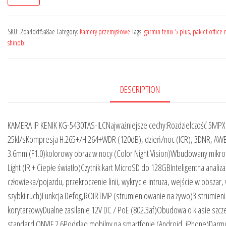
SKU:
2da4ddf5a8ae
Category:
Kamery przemysłowe
Tags:
garmin fenix 5 plus
,
pakiet office
shinobi
DESCRIPTION
KAMERA IP KENIK KG-5430TAS-ILCNajważniejsze cechy:Rozdzielczość 5MPX
25kl/sKompresja H.265+/H.264+WDR (120dB), dzień/noc (ICR), 3DNR, AW
3.6mm (F1.0)kolorowy obraz w nocy (Color Night Vision)Wbudowany mikro
Light (IR + Ciepłe światło)Czytnik kart MicroSD do 128GBInteligentna analiz
człowieka/pojazdu, przekroczenie linii, wykrycie intruza, wejście w obszar, 
szybki ruch)Funkcja Defog,ROIRTMP (strumieniowanie na żywo)3 strumieni
korytarzowyDualne zasilanie 12V DC / PoE (802.3af)Obudowa o klasie szcz
standard ONVIF 2.6Podgląd mobilny na smartfonie (Android, iPhone)Dar