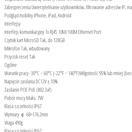
Zabezpieczenia Uwierzytelnianie użytkowników, filtrowanie adresów IP, 
Podgląd mobilny iPhone, iPad, Android
Interfejsy
Interfejs komunikacyjny 1x RJ45 10M/100M Ethernet Port
Czytnik kart MicroSD Tak, do 128GB
Mikrofon Tak, wbudowany
Przycisk reset Tak
Ogólne
Warunki pracy -30°C ~ 60°C (-22°F ~ 140°F)Wilgotność 95% lub mniej (bez
Napięcie zasilania DC12V ± 10%
Zasilanie POE PoE (802.3af)
Pobór mocy Maks. 7W
Klasa szczelności IP67
Wymiary ￠ 68×176.2mm
Waga 490g
Klasa szczelności IP67