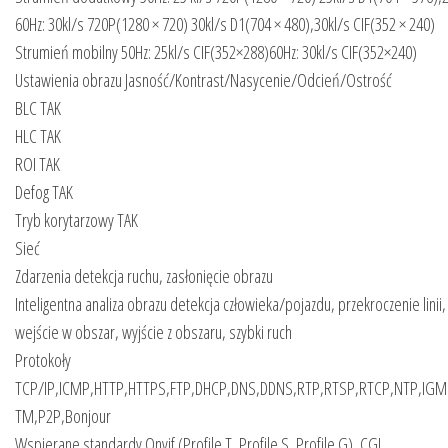
60Hz: 30kl/s 720P(1280 × 720) 30kl/s D1(704 × 480),30kl/s CIF(352 × 240)
Strumień mobilny 50Hz: 25kl/s CIF(352×288)60Hz: 30kl/s CIF(352×240)
Ustawienia obrazu Jasność/Kontrast/Nasycenie/Odcień/Ostrość
BLC TAK
HLC TAK
ROI TAK
Defog TAK
Tryb korytarzowy TAK
Sieć
Zdarzenia detekcja ruchu, zasłonięcie obrazu
Inteligentna analiza obrazu detekcja człowieka/pojazdu, przekroczenie linii,
wejście w obszar, wyjście z obszaru, szybki ruch
Protokoły
TCP/IP,ICMP,HTTP,HTTPS,FTP,DHCP,DNS,DDNS,RTP,RTSP,RTCP,NTP,IG
TM,P2P,Bonjour
Wspierane standardy Onvif (Profile T, Profile S, Profile G), CGI