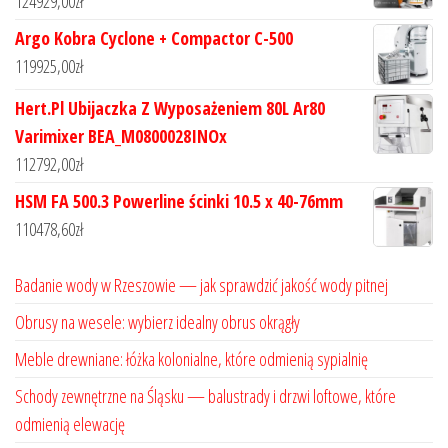
124929,00
zł
Argo Kobra Cyclone + Compactor C-500
119925,00
zł
Hert.Pl Ubijaczka Z Wyposażeniem 80L Ar80
Varimixer BEA_M0800028INOx
112792,00
zł
HSM FA 500.3 Powerline ścinki 10.5 x 40-76mm
110478,60
zł
Badanie wody w Rzeszowie — jak sprawdzić jakość wody pitnej
Obrusy na wesele: wybierz idealny obrus okrągły
Meble drewniane: łóżka kolonialne, które odmienią sypialnię
Schody zewnętrzne na Śląsku — balustrady i drzwi loftowe, które
odmienią elewację