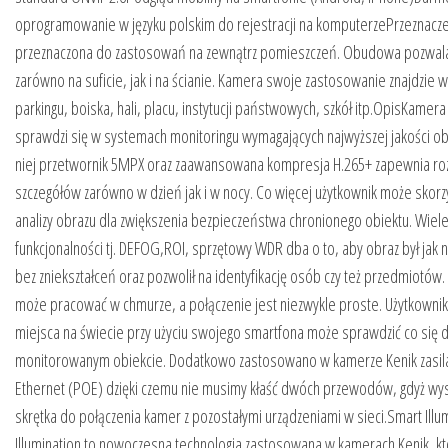
oprogramowanie w języku polskim do rejestracji na komputerzePrzeznacz
przeznaczona do zastosowań na zewnątrz pomieszczeń. Obudowa pozwal
zarówno na suficie, jak i na ścianie. Kamera swoje zastosowanie znajdzie w
parkingu, boiska, hali, placu, instytucji państwowych, szkół itp.OpisKamera 
sprawdzi się w systemach monitoringu wymagających najwyższej jakości o
niej przetwornik 5MPX oraz zaawansowana kompresja H.265+ zapewnia ro
szczegółów zarówno w dzień jak i w nocy. Co więcej użytkownik może skorzys
analizy obrazu dla zwiększenia bezpieczeństwa chronionego obiektu. Wiele
funkcjonalności tj. DEFOG,ROI, sprzętowy WDR dba o to, aby obraz był jak n
bez zniekształceń oraz pozwolił na identyfikację osób czy też przedmiotó
może pracować w chmurze, a połączenie jest niezwykle proste. Użytkowni
miejsca na świecie przy użyciu swojego smartfona może sprawdzić co się d
monitorowanym obiekcie. Dodatkowo zastosowano w kamerze Kenik zasil
Ethernet (POE) dzięki czemu nie musimy kłaść dwóch przewodów, gdyż wy
skrętka do połączenia kamer z pozostałymi urządzeniami w sieci.Smart Ill
Illumination to nowoczesna technologia zastosowana w kamerach Kenik, kt