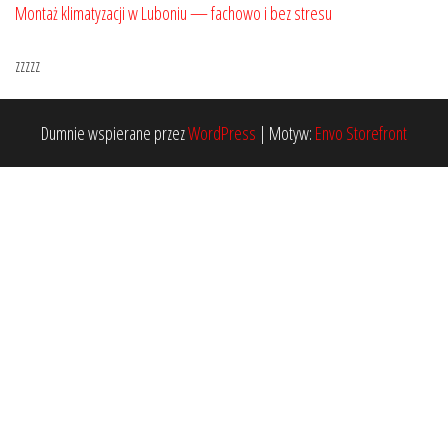
Montaż klimatyzacji w Luboniu — fachowo i bez stresu
zzzzz
Dumnie wspierane przez
WordPress
|
Motyw:
Envo Storefront