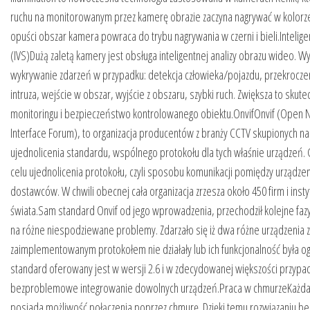
ruchu na monitorowanym przez kamerę obrazie zaczyna nagrywać w kolorze
opuści obszar kamera powraca do trybu nagrywania w czerni i bieli.Intelige
(IVS)Dużą zaletą kamery jest obsługa inteligentnej analizy obrazu wideo. W
wykrywanie zdarzeń w przypadku: detekcja człowieka/pojazdu, przekroczeni
intruza, wejście w obszar, wyjście z obszaru, szybki ruch. Zwiększa to sku
monitoringu i bezpieczeństwo kontrolowanego obiektu.OnvifOnvif (Open 
Interface Forum), to organizacja producentów z branży CCTV skupionych n
ujednolicenia standardu, wspólnego protokołu dla tych właśnie urządzeń.
celu ujednolicenia protokołu, czyli sposobu komunikacji pomiędzy urządze
dostawców. W chwili obecnej cała organizacja zrzesza około 450 firm i instyt
świata.Sam standard Onvif od jego wprowadzenia, przechodził kolejne fazy
na różne niespodziewane problemy. Zdarzało się iż dwa różne urządzenia z
zaimplementowanym protokołem nie działały lub ich funkcjonalność była og
standard oferowany jest w wersji 2.6 i w zdecydowanej większości przyp
bezproblemowe integrowanie dowolnych urządzeń.Praca w chmurzeKażda 
posiada możliwość połączenia poprzez chmurę. Dzięki temu rozwiązaniu b