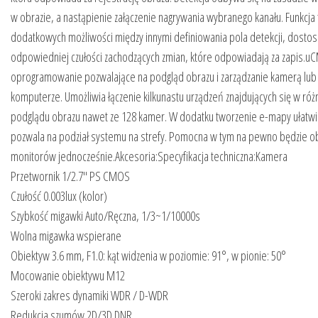
w obrazie, a nastąpienie załączenie nagrywania wybranego kanału. Funkcja
dodatkowych możliwości między innymi definiowania pola detekcji, dost
odpowiedniej czułości zachodzących zmian, które odpowiadają za zapis
oprogramowanie pozwalające na podgląd obrazu i zarządzanie kamerą lub
komputerze. Umożliwia łączenie kilkunastu urządzeń znajdujących się w różny
podglądu obrazu nawet ze 128 kamer. W dodatku tworzenie e-mapy ułatwi
pozwala na podział systemu na strefy. Pomocna w tym na pewno będzie o
monitorów jednocześnie.Akcesoria:Specyfikacja techniczna:Kamera
Przetwornik 1/2.7″ PS CMOS
Czułość 0.003lux (kolor)
Szybkość migawki Auto/Ręczna, 1/3~1/10000s
Wolna migawka wspierane
Obiektyw 3.6 mm, F1.0: kąt widzenia w poziomie: 91°, w pionie: 50°
Mocowanie obiektywu M12
Szeroki zakres dynamiki WDR / D-WDR
Redukcja szumów 2D/3D DNR