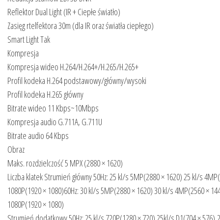
Reflektor Dual Light (IR + Ciepłe światło)
Zasięg rtelfektora 30m (dla IR oraz światła ciepłego)
Smart Light Tak
Kompresja
Kompresja wideo H.264/H.264+/H.265/H.265+
Profil kodeka H.264 podstawowy/główny/wysoki
Profil kodeka H.265 główny
Bitrate wideo 11 Kbps~10Mbps
Kompresja audio G.711A, G.711U
Bitrate audio 64 Kbps
Obraz
Maks. rozdzielczość 5 MPX (2880 × 1620)
Liczba klatek Strumień główny 50Hz: 25 kl/s 5MP(2880 × 1620) 25 kl/s 4MP(
1080P(1920 × 1080)60Hz: 30 kl/s 5MP(2880 × 1620) 30 kl/s 4MP(2560 × 144
1080P(1920 × 1080)
Strumień dodatkowy 50Hz: 25 kl/s 720P(1280 × 720) 25kl/s D1(704 × 576),2