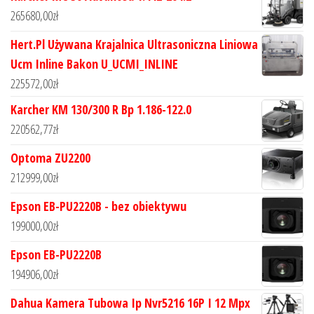
265680,00
zł
Hert.Pl Używana Krajalnica Ultrasoniczna Liniowa
Ucm Inline Bakon U_UCMI_INLINE
225572,00
zł
Karcher KM 130/300 R Bp 1.186-122.0
220562,77
zł
Optoma ZU2200
212999,00
zł
Epson EB-PU2220B - bez obiektywu
199000,00
zł
Epson EB-PU2220B
194906,00
zł
Dahua Kamera Tubowa Ip Nvr5216 16P I 12 Mpx