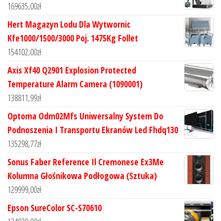
169635,00
zł
Hert Magazyn Lodu Dla Wytwornic
Kfe1000/1500/3000 Poj. 1475Kg Follet
154102,00
zł
Axis Xf40 Q2901 Explosion Protected
Temperature Alarm Camera (1090001)
138811,99
zł
Optoma Odm02Mfs Uniwersalny System Do
Podnoszenia I Transportu Ekranów Led Fhdq130
135298,77
zł
Sonus Faber Reference Il Cremonese Ex3Me
Kolumna Głośnikowa Podłogowa (Sztuka)
129999,00
zł
Epson SureColor SC-S70610