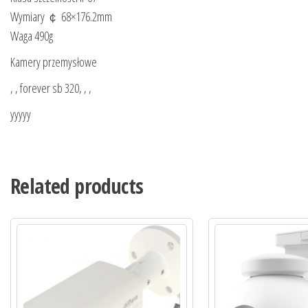
Wymiary ￠ 68×176.2mm
Waga 490g
Kamery przemysłowe
, , forever sb 320, , ,
yyyyy
Related products