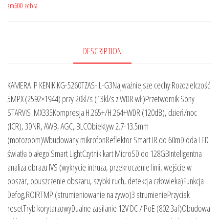
zm600 zebra
DESCRIPTION
KAMERA IP KENIK KG-5260TZAS-IL-G3Najważniejsze cechy:Rozdzielczość
5MPX (2592×1944) przy 20kl/s (13kl/s z WDR wł.)Przetwornik Sony
STARVIS IMX335Kompresja H.265+/H.264+WDR (120dB), dzień/noc
(ICR), 3DNR, AWB, AGC, BLCObiektyw 2.7-13.5mm
(motozoom)Wbudowany mikrofonReflektor Smart IR do 60mDioda LED
światła białego Smart LightCzytnik kart MicroSD do 128GBInteligentna
analiza obrazu IVS (wykrycie intruza, przekroczenie linii, wejście w
obszar, opuszczenie obszaru, szybki ruch, detekcja człowieka)Funkcja
Defog,ROIRTMP (strumieniowanie na żywo)3 strumieniePrzycisk
resetTryb korytarzowyDualne zasilanie 12V DC / PoE (802.3af)Obudowa