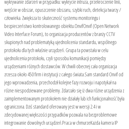
wykrywanie zdarzeń w przypadku: wykrycie intruza, przekroczenie linii,
wejście w obszar, opuszczenie obszaru, szybki ruch, detekcja twarzy /
człowieka. Zwiększa to skuteczność systemu monitoringu i
bezpieczeństwo kontrolowanego obiektu.OnvifOnvif (Open Network
Video Interface Forum), to organizacja producentów z branży CCTV
skupionych nad problematyką ujednolicenia standardu, wspólnego
protokołu dla tych właśnie urządzeń. Grupa ta powstała w celu
ujednolicenia protokołu, czyli sposobu komunikacji pomiędzy
urządzeniami różnych dostawców. W chwili obecnej cała organizacja
zrzesza około 450 firm i instytucji z całego świata.Sam standard Onvif od
jego wprowadzenia, przechodził kolejne fazy rozwoju i napotykał na
różne niespodziewane problemy. Zdarzało się iż dwa różne urządzenia z
zaimplementowanym protokołem nie działały lub ich funkcjonalność była
ograniczona. Dziś standard oferowany jest w wersji 2.4 i w
zdecydowanej większości przypadków pozwala na bezproblemowe
integrowanie dowolnych urządzeń.Praca w chmurzeKażda kamera IP