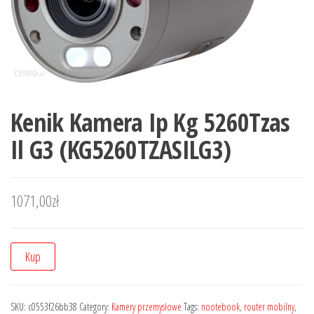
Kenik Kamera Ip Kg 5260Tzas
Il G3 (KG5260TZASILG3)
1071,00
zł
Kup
SKU:
c0553f26bb38
Category:
Kamery przemysłowe
Tags:
nootebook
,
router mobilny
,