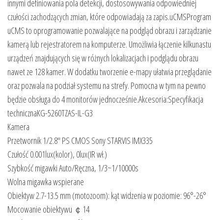
innymi definiowania pola detekcji, dostosowywania odpowiedniej
czułości zachodzących zmian, które odpowiadają za zapis.uCMSProgram
uCMS to oprogramowanie pozwalające na podgląd obrazu i zarządzanie
kamerą lub rejestratorem na komputerze. Umożliwia łączenie kilkunastu
urządzeń znajdujących się w różnych lokalizacjach i podglądu obrazu
nawet ze 128 kamer. W dodatku tworzenie e-mapy ułatwia przeglądanie
oraz pozwala na podział systemu na strefy. Pomocna w tym na pewno
będzie obsługa do 4 monitorów jednocześnie.Akcesoria:Specyfikacja
technicznaKG-5260TZAS-IL-G3
Kamera
Przetwornik 1/2.8″ PS CMOS Sony STARVIS IMX335
Czułość 0.001lux(kolor), 0lux(IR wł.)
Szybkość migawki Auto/Ręczna, 1/3~1/10000s
Wolna migawka wspierane
Obiektyw 2.7-13.5 mm (motozoom): kąt widzenia w poziomie: 96°-26°
Mocowanie obiektywu ￠14