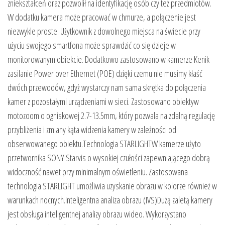
zniekształceń oraz pozwolił na identyfikację osób czy też przedmiotów.
W dodatku kamera może pracować w chmurze, a połączenie jest
niezwykle proste. Użytkownik z dowolnego miejsca na świecie przy
użyciu swojego smartfona może sprawdzić co się dzieje w
monitorowanym obiekcie. Dodatkowo zastosowano w kamerze Kenik
zasilanie Power over Ethernet (POE) dzięki czemu nie musimy kłaść
dwóch przewodów, gdyż wystarczy nam sama skrętka do połączenia
kamer z pozostałymi urządzeniami w sieci. Zastosowano obiektyw
motozoom o ogniskowej 2.7-13.5mm, który pozwala na zdalną regulację
przybliżenia i zmiany kąta widzenia kamery w zależności od
obserwowanego obiektu.Technologia STARLIGHTW kamerze użyto
przetwornika SONY Starvis o wysokiej czułości zapewniającego dobrą
widoczność nawet przy minimalnym oświetleniu. Zastosowana
technologia STARLIGHT umożliwia uzyskanie obrazu w kolorze również w
warunkach nocnych.Inteligentna analiza obrazu (IVS)Dużą zaletą kamery
jest obsługa inteligentnej analizy obrazu wideo. Wykorzystano