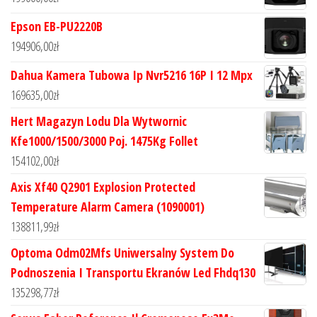
Epson EB-PU2220B
194906,00
zł
Dahua Kamera Tubowa Ip Nvr5216 16P I 12 Mpx
169635,00
zł
Hert Magazyn Lodu Dla Wytwornic
Kfe1000/1500/3000 Poj. 1475Kg Follet
154102,00
zł
Axis Xf40 Q2901 Explosion Protected
Temperature Alarm Camera (1090001)
138811,99
zł
Optoma Odm02Mfs Uniwersalny System Do
Podnoszenia I Transportu Ekranów Led Fhdq130
135298,77
zł