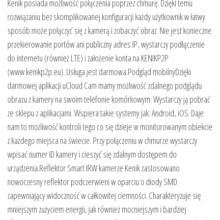
Kenik posiada możliwość połączenia poprzez chmurę. Dzięki temu
rozwiązaniu bez skomplikowanej konfiguracji każdy użytkownik w łatwy
sposób może połączyć się z kamerą i zobaczyć obraz. Nie jest konieczne
przekierowanie portów ani publiczny adres IP, wystarczy podłączenie
do internetu (również LTE) i założenie konta na KENIKP2P
(www.kenikp2p.eu). Usługa jest darmowa.Podgląd mobilnyDzięki
darmowej aplikacji uCloud Cam mamy możliwość zdalnego podglądu
obrazu z kamery na swoim telefonie komórkowym. Wystarczy ją pobrać
ze sklepu z aplikacjami. Wspiera takie systemy jak: Android, iOS. Daje
nam to możliwość kontroli tego co się dzieje w monitorowanym obiekcie
z każdego miejsca na świecie. Przy połączeniu w chmurze wystarczy
wpisać numer ID kamery i cieszyć się zdalnym dostępem do
urządzenia.Reflektor Smart IRW kamerze Kenik zastosowano
nowoczesny reflektor podczerwieni w oparciu o diody SMD
zapewniający widoczność w całkowitej ciemności. Charakteryzuje się
mniejszym zużyciem energii, jak również mocniejszym i bardziej