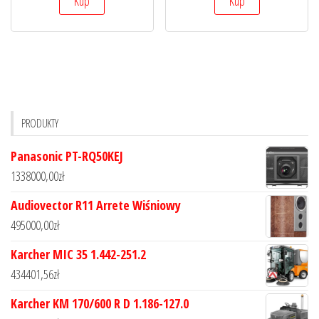
Kup
Kup
PRODUKTY
Panasonic PT-RQ50KEJ
1338000,00
zł
Audiovector R11 Arrete Wiśniowy
495000,00
zł
Karcher MIC 35 1.442-251.2
434401,56
zł
Karcher KM 170/600 R D 1.186-127.0