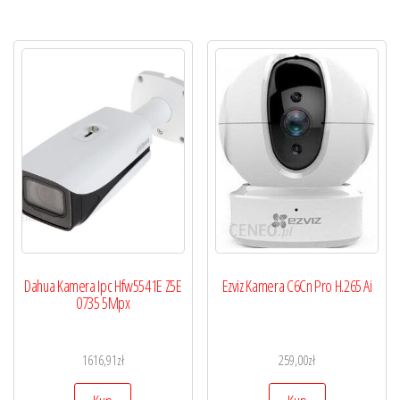
Dahua Kamera Ipc Hfw5541E Z5E
Ezviz Kamera C6Cn Pro H.265 Ai
0735 5Mpx
1616,91
zł
259,00
zł