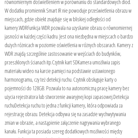
równomiernym doświetleniem w porównaniu do standardowych diod.
W dodatku promiennik Smart IR nie powoduje prześwietlenia obrazu w
miejscach, gdzie obiekt znajduje się w bliskiej odległości od
kamery.WDRFunkcja WDR pozwala na uzyskanie obrazu o równomiernej
jasności w każdej części kadru. Jest ona niezbędna w miejscach o bardzo
dużych różnicach w poziomie oświetlenia w różnych obszarach. Kamery z
WDR znajdą szczególnie zastosowanie w wejściach do budynków,
przeszklonych ścianach itp.Czytnik kart SDKamera umożliwia zapis
materiału wideo na karcie pamięci na podstawie ustawionego
harmonogramu, czy też detekcji ruchu. Czytnik obsługuje karty o
pojemności do 128GB. Pozwala to na autonomiczną pracę kamery bez
użycia rejestratora lub stworzenie awaryjnej kopi zapasowej.Detekcja
ruchuDetekcja ruchu to jedna z funkcji kamery, która odpowiada za
rejestrację obrazu. Detekcja odbywa się na zasadzie wychwytywania
zmian w obrazie, a nastąpienie załączenie nagrywania wybranego
kanału. Funkcja ta posiada szereg dodatkowych możliwości między