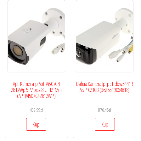
Apti Kamera Ip Apti Ai507C4
Dahua Kamera Ip Ipc Hdbw3441R
2812Wp 5 Mpx 2.8 … 12 Mm
As P 0210B (3626519064818)
(APTIAI507C42812WP)
439,99
zł
876,45
zł
Kup
Kup