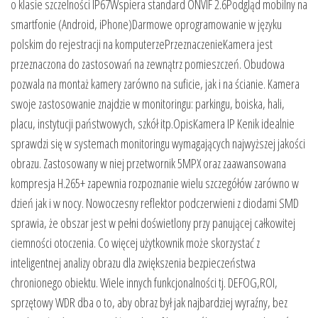
o klasie szczelności IP67Wspiera standard ONVIF 2.6Podgląd mobilny na
smartfonie (Android, iPhone)Darmowe oprogramowanie w języku
polskim do rejestracji na komputerzePrzeznaczenieKamera jest
przeznaczona do zastosowań na zewnątrz pomieszczeń. Obudowa
pozwala na montaż kamery zarówno na suficie, jak i na ścianie. Kamera
swoje zastosowanie znajdzie w monitoringu: parkingu, boiska, hali,
placu, instytucji państwowych, szkół itp.OpisKamera IP Kenik idealnie
sprawdzi się w systemach monitoringu wymagających najwyższej jakości
obrazu. Zastosowany w niej przetwornik 5MPX oraz zaawansowana
kompresja H.265+ zapewnia rozpoznanie wielu szczegółów zarówno w
dzień jak i w nocy. Nowoczesny reflektor podczerwieni z diodami SMD
sprawia, że obszar jest w pełni doświetlony przy panującej całkowitej
ciemności otoczenia. Co więcej użytkownik może skorzystać z
inteligentnej analizy obrazu dla zwiększenia bezpieczeństwa
chronionego obiektu. Wiele innych funkcjonalności tj. DEFOG,ROI,
sprzętowy WDR dba o to, aby obraz był jak najbardziej wyraźny, bez