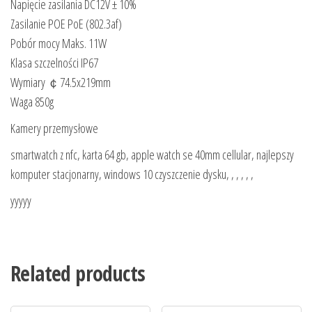
Napięcie zasilania DC12V ± 10%
Zasilanie POE PoE (802.3af)
Pobór mocy Maks. 11W
Klasa szczelności IP67
Wymiary ￠74.5x219mm
Waga 850g
Kamery przemysłowe
smartwatch z nfc, karta 64 gb, apple watch se 40mm cellular, najlepszy
komputer stacjonarny, windows 10 czyszczenie dysku, , , , , ,
yyyyy
Related products