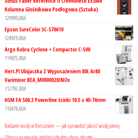
Sonus Faber Reference Il Cremonese Ex3Me
Kolumna Głośnikowa Podłogowa (Sztuka)
129999,00
zł
Epson SureColor SC-S70610
124929,00
zł
Argo Kobra Cyclone + Compactor C-500
119925,00
zł
Hert.Pl Ubijaczka Z Wyposażeniem 80L Ar80
Varimixer BEA_M0800028INOx
112792,00
zł
HSM FA 500.3 Powerline ścinki 10.5 x 40-76mm
110478,60
zł
Badanie wody w Rzeszowie — jak sprawdzić jakość wody pitnej
Obrusy na wesele: wybierz idealny obrus okrągły