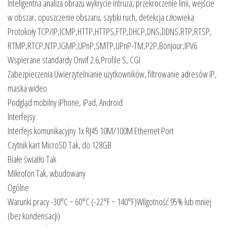
Inteligentna analiza obrazu wykrycie intruza, przekroczenie linii, wejście
w obszar, opuszczenie obszaru, szybki ruch, detekcja człowieka
Protokoły TCP/IP,ICMP,HTTP,HTTPS,FTP,DHCP,DNS,DDNS,RTP,RTSP,
RTMP,RTCP,NTP,IGMP,UPnP,SMTP,UPnP-TM,P2P,Bonjour,IPV6
Wspierane standardy Onvif 2.6,Profile S, CGI
Zabezpieczenia Uwierzytelnianie użytkowników, filtrowanie adresów IP,
maska wideo
Podgląd mobilny iPhone, iPad, Android
Interfejsy
Interfejs komunikacyjny 1x RJ45 10M/100M Ethernet Port
Czytnik kart MicroSD Tak, do 128GB
Białe światło Tak
Mikrofon Tak, wbudowany
Ogólne
Warunki pracy -30°C ~ 60°C (-22°F ~ 140°F)Wilgotność 95% lub mniej
(bez kondensacji)