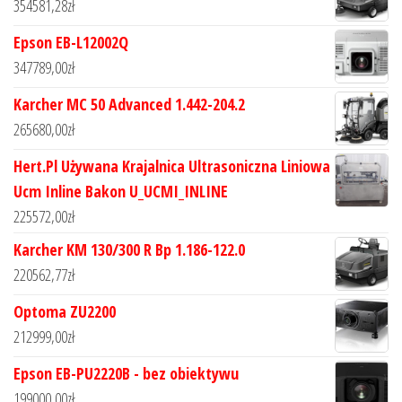
354581,28
zł
Epson EB-L12002Q
347789,00
zł
Karcher MC 50 Advanced 1.442-204.2
265680,00
zł
Hert.Pl Używana Krajalnica Ultrasoniczna Liniowa
Ucm Inline Bakon U_UCMI_INLINE
225572,00
zł
Karcher KM 130/300 R Bp 1.186-122.0
220562,77
zł
Optoma ZU2200
212999,00
zł
Epson EB-PU2220B - bez obiektywu
199000,00
zł