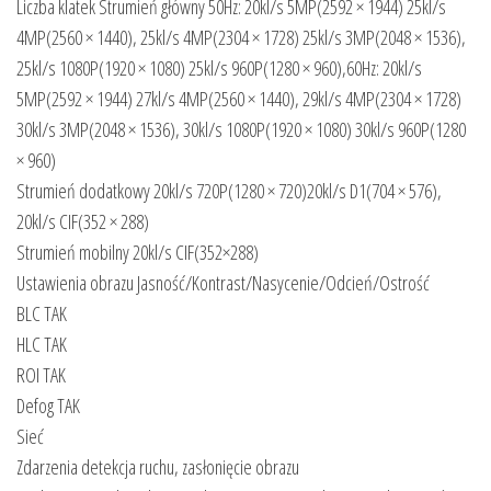
Liczba klatek Strumień główny 50Hz: 20kl/s 5MP(2592 × 1944) 25kl/s
4MP(2560 × 1440), 25kl/s 4MP(2304 × 1728) 25kl/s 3MP(2048 × 1536),
25kl/s 1080P(1920 × 1080) 25kl/s 960P(1280 × 960),60Hz: 20kl/s
5MP(2592 × 1944) 27kl/s 4MP(2560 × 1440), 29kl/s 4MP(2304 × 1728)
30kl/s 3MP(2048 × 1536), 30kl/s 1080P(1920 × 1080) 30kl/s 960P(1280
× 960)
Strumień dodatkowy 20kl/s 720P(1280 × 720)20kl/s D1(704 × 576),
20kl/s CIF(352 × 288)
Strumień mobilny 20kl/s CIF(352×288)
Ustawienia obrazu Jasność/Kontrast/Nasycenie/Odcień/Ostrość
BLC TAK
HLC TAK
ROI TAK
Defog TAK
Sieć
Zdarzenia detekcja ruchu, zasłonięcie obrazu