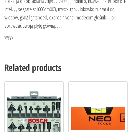
aplikacja do obrabiania zdjęć, , i7-860, , monitro, huawei matebook d 14
intel, , , seagate st1000dm003, myszki rgb, , lokówko suszarki do
włosów, g502 lightspeed, expres nivona, modecom głośniki, , jak
sprawdzić swoją płytę główną, , , ,
yyyyy
Related products