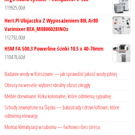
119925,00
zł
Hert.Pl Ubijaczka Z Wyposażeniem 80L Ar80
Varimixer BEA_M0800028INOx
112792,00
zł
HSM FA 500.3 Powerline ścinki 10.5 x 40-76mm
110478,60
zł
Badanie wody w Rzeszowie — jak sprawdzić jakość wody pitnej
Obrusy na wesele: wybierz idealny obrus okrągły
Meble drewniane: łóżka kolonialne, które odmienią sypialnię
Schody zewnętrzne na Śląsku — balustrady i drzwi loftowe, które
odmienią elewację
Montaż klimatyzacji w Luboniu — fachowo i bez stresu