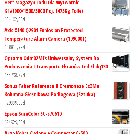
Hert Magazyn Lodu Dla Wytwornic
Kfe1000/1500/3000 Poj. 1475Kg Follet
154102,00
zł
Axis Xf40 Q2901 Explosion Protected
Temperature Alarm Camera (1090001)
138811,99
zł
Optoma Odm02Mfs Uniwersalny System Do
Podnoszenia I Transportu Ekranów Led Fhdq130
135298,77
zł
Sonus Faber Reference Il Cremonese Ex3Me
Kolumna Głośnikowa Podłogowa (Sztuka)
129999,00
zł
Epson SureColor SC-S70610
124929,00
zł
Argo Kobra Cyclone + Compactor C-500