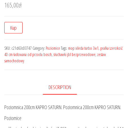
165,00
zł
Kup
SKU:
c21d63c03747
Category:
Poziomice
Tags:
mop vileda turbo 3w1
,
pralka szerokość
40 cm ładowana od przodu bosch
,
słuchawki jbl bezprzewodowe
,
zestaw
samochodowy
DESCRIPTION
Poziomnica 200cm KAPRO SATURN. Poziomnica 200cm KAPRO SATURN.
Poziomice