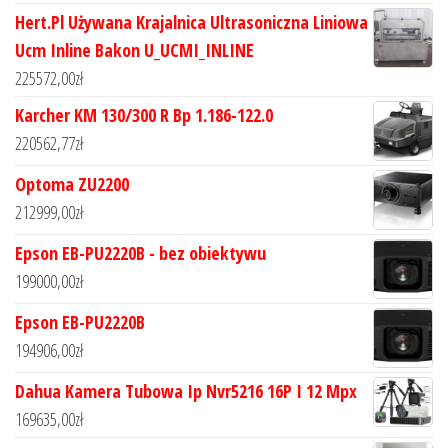
Hert.Pl Używana Krajalnica Ultrasoniczna Liniowa
Ucm Inline Bakon U_UCMI_INLINE
225572,00
zł
Karcher KM 130/300 R Bp 1.186-122.0
220562,77
zł
Optoma ZU2200
212999,00
zł
Epson EB-PU2220B - bez obiektywu
199000,00
zł
Epson EB-PU2220B
194906,00
zł
Dahua Kamera Tubowa Ip Nvr5216 16P I 12 Mpx
169635,00
zł