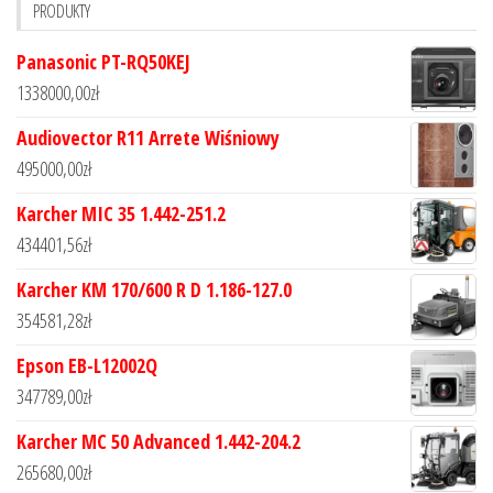
PRODUKTY
Panasonic PT-RQ50KEJ
1338000,00
zł
Audiovector R11 Arrete Wiśniowy
495000,00
zł
Karcher MIC 35 1.442-251.2
434401,56
zł
Karcher KM 170/600 R D 1.186-127.0
354581,28
zł
Epson EB-L12002Q
347789,00
zł
Karcher MC 50 Advanced 1.442-204.2
265680,00
zł