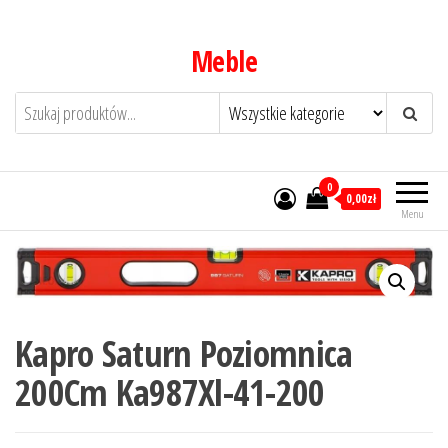
Przejdź
do
Meble
treści
0
0,00zł
Menu
Kapro Saturn Poziomnica
200Cm Ka987Xl-41-200