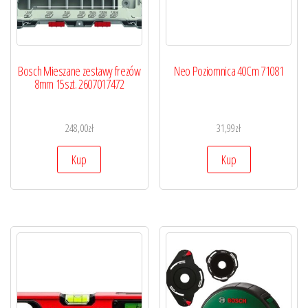
Bosch Mieszane zestawy frezów
Neo Poziomnica 40Cm 71081
8mm 15szt. 2607017472
248,00
zł
31,99
zł
Kup
Kup