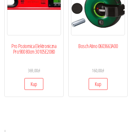
Pro Poziomica Elektroniczna
Bosch Atino 0603663A00
Pro900 80cm 30105E2080
369,00
zł
160,00
zł
Kup
Kup