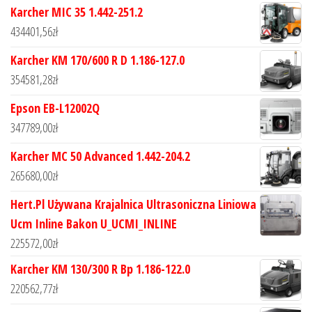
Karcher MIC 35 1.442-251.2
434401,56
zł
Karcher KM 170/600 R D 1.186-127.0
354581,28
zł
Epson EB-L12002Q
347789,00
zł
Karcher MC 50 Advanced 1.442-204.2
265680,00
zł
Hert.Pl Używana Krajalnica Ultrasoniczna Liniowa
Ucm Inline Bakon U_UCMI_INLINE
225572,00
zł
Karcher KM 130/300 R Bp 1.186-122.0
220562,77
zł