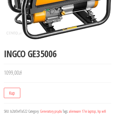
INGCO GE35006
1099,00
zł
Kup
SKU:
b2bf3ef7a522
Category:
Generatory prądu
Tags:
alienware 17in laptop
,
hp wifi