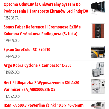
Optoma Odm02Mfs Uniwersalny System Do
Podnoszenia I Transportu Ekranów Led Fhdq130
135298,77
zł
Sonus Faber Reference Il Cremonese Ex3Me
Kolumna Głośnikowa Podłogowa (Sztuka)
129999,00
zł
Epson SureColor SC-S70610
124929,00
zł
Argo Kobra Cyclone + Compactor C-500
119925,00
zł
Hert.Pl Ubijaczka Z Wyposażeniem 80L Ar80
Varimixer BEA_M0800028INOx
112792,00
zł
HSM FA 500.3 Powerline ścinki 10.5 x 40-76mm