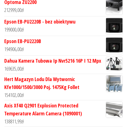
Optoma ZU2200
212999,00
zł
Epson EB-PU2220B - bez obiektywu
199000,00
zł
Epson EB-PU2220B
194906,00
zł
Dahua Kamera Tubowa Ip Nvr5216 16P I 12 Mpx
169635,00
zł
Hert Magazyn Lodu Dla Wytwornic
Kfe1000/1500/3000 Poj. 1475Kg Follet
154102,00
zł
Axis Xf40 Q2901 Explosion Protected
Temperature Alarm Camera (1090001)
138811,99
zł