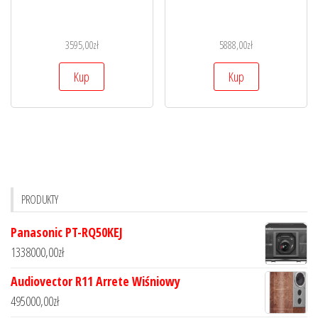
3595,00
zł
5888,00
zł
Kup
Kup
PRODUKTY
Panasonic PT-RQ50KEJ
1338000,00
zł
Audiovector R11 Arrete Wiśniowy
495000,00
zł