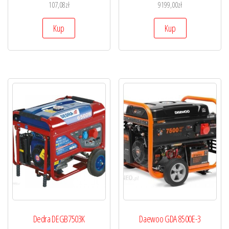
107,08
zł
9199,00
zł
Kup
Kup
Dedra DEGB7503K
Daewoo GDA 8500E-3