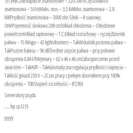
TECHNICZNENapięcie znamionowe – 220-240 VCzęstotliwość
znamionowa – 50 HzMaks. moc – 3,5 kWMoc znamionowa – 2,8
kWPrędkość znamionowa – 3000 obr.Silnik – 4-suwowy,
OHVPojemność skokowa 208 cm3Układ chłodzenia – Chłodzenie
powietrzemUkład zapłonowy – T.C.IUkład rozruchowy – ręcznyZbiornik
paliwa – 15 lWaga – 42 kgWoltomierz – TakWskaźnik poziomu paliwa –
TakPoziom hałasu – 96 dBŚrednie zużycie paliwa – przy połowie
obciążenia 0,84 l/hWymiary – 62 x 46 x 46 cmZabezpieczenie przed
zwarciem – TakAVR – TakAutomatyczna regulacja prędkości i napięcia –
TakIlość gniazd 230 V – 2Czas pracy z pełnym zbiornikiem przy 100%
obciążeniu – 10hStopień szczelności – IP23M
Generatory prądu
, , , hp cp1215
yyyyy