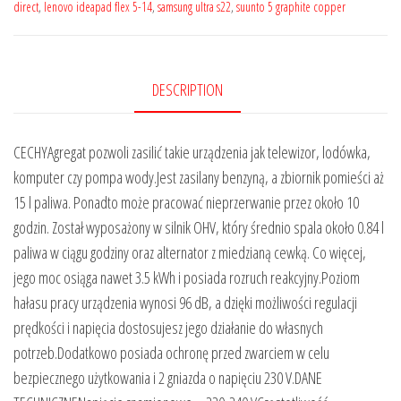
direct
,
lenovo ideapad flex 5-14
,
samsung ultra s22
,
suunto 5 graphite copper
DESCRIPTION
CECHYAgregat pozwoli zasilić takie urządzenia jak telewizor, lodówka,
komputer czy pompa wody.Jest zasilany benzyną, a zbiornik pomieści aż
15 l paliwa. Ponadto może pracować nieprzerwanie przez około 10
godzin. Został wyposażony w silnik OHV, który średnio spala około 0.84 l
paliwa w ciągu godziny oraz alternator z miedzianą cewką. Co więcej,
jego moc osiąga nawet 3.5 kWh i posiada rozruch reakcyjny.Poziom
hałasu pracy urządzenia wynosi 96 dB, a dzięki możliwości regulacji
prędkości i napięcia dostosujesz jego działanie do własnych
potrzeb.Dodatkowo posiada ochronę przed zwarciem w celu
bezpiecznego użytkowania i 2 gniazda o napięciu 230 V.DANE