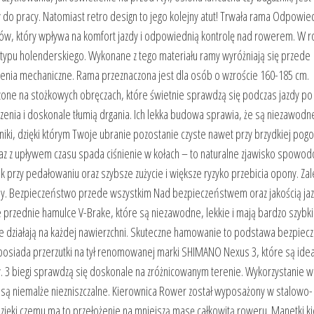
do pracy. Natomiast retro design to jego kolejny atut! Trwała rama Odpowie
ików, który wpływa na komfort jazdy i odpowiednią kontrolę nad rowerem. W 
pu holenderskiego. Wykonane z tego materiału ramy wyróżniają się przede
dzenia mechaniczne. Rama przeznaczona jest dla osób o wzroście 160-185 cm.
one na stożkowych obręczach, które świetnie sprawdzą się podczas jazdy po
zenia i doskonale tłumią drgania. Ich lekka budowa sprawia, że są niezawod
ki, dzięki którym Twoje ubranie pozostanie czyste nawet przy brzydkiej pogo
raz z upływem czasu spada ciśnienie w kołach – to naturalne zjawisko spow
przy pedałowaniu oraz szybsze zużycie i większe ryzyko przebicia opony. Za
ony. Bezpieczeństwo przede wszystkim Nad bezpieczeństwem oraz jakością ja
zednie hamulce V-Brake, które są niezawodne, lekkie i mają bardzo szybki
e działają na każdej nawierzchni. Skuteczne hamowanie to podstawa bezpiec
osiada przerzutki na tył renomowanej marki SHIMANO Nexus 3, które są idea
. 3 biegi sprawdzą się doskonale na zróżnicowanym terenie. Wykorzystanie 
 są niemalże niezniszczalne. Kierownica Rower został wyposażony w stalowo-
 dzięki czemu ma to przełożenie na mniejszą masę całkowitą roweru. Manetki k