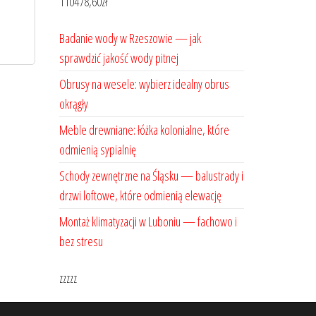
110478,60
zł
Badanie wody w Rzeszowie — jak
sprawdzić jakość wody pitnej
Obrusy na wesele: wybierz idealny obrus
okrągły
Meble drewniane: łóżka kolonialne, które
odmienią sypialnię
Schody zewnętrzne na Śląsku — balustrady i
drzwi loftowe, które odmienią elewację
Montaż klimatyzacji w Luboniu — fachowo i
bez stresu
zzzzz