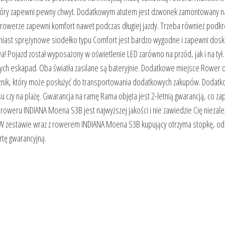
 który zapewni pewny chwyt. Dodatkowym atutem jest dzwonek zamontowany n
rowerze zapewni komfort nawet podczas długiej jazdy. Trzeba również podkre
atomiast sprężynowe siodełko typu Comfort jest bardzo wygodne i zapewni dos
! Pojazd został wyposażony w oświetlenie LED zarówno na przód, jak i na tył. 
nych eskapad. Oba światła zasilane są bateryjnie. Dodatkowe miejsce Rower 
nik, który może posłużyć do transportowania dodatkowych zakupów. Dodat
u czy na plażę. Gwarancja na ramę Rama objęta jest 2-letnią gwarancją, co z
 roweru INDIANA Moena S3B jest najwyższej jakości i nie zawiedzie Cię niezale
W zestawie wraz z rowerem INDIANA Moena S3B kupujący otrzyma stopkę, odb
rtę gwarancyjną.