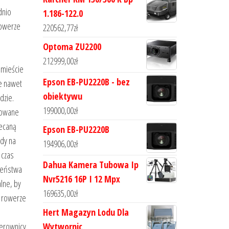
dnio
1.186-122.0
rowerze
220562,77
zł
Optoma ZU2200
212999,00
zł
 mieście
Epson EB-PU2220B - bez
ne nawet
obiektywu
dzie.
199000,00
zł
odowane
lecaną
Epson EB-PU2220B
zdy na
194906,00
zł
 czas
Dahua Kamera Tubowa Ip
zeństwa
Nvr5216 16P I 12 Mpx
lne, by
169635,00
zł
w rowerze
Hert Magazyn Lodu Dla
ierownicy
Wytwornic