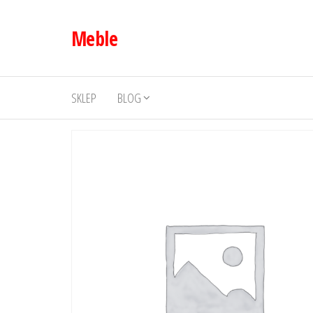
Przejdź
do
Meble
treści
SKLEP
BLOG