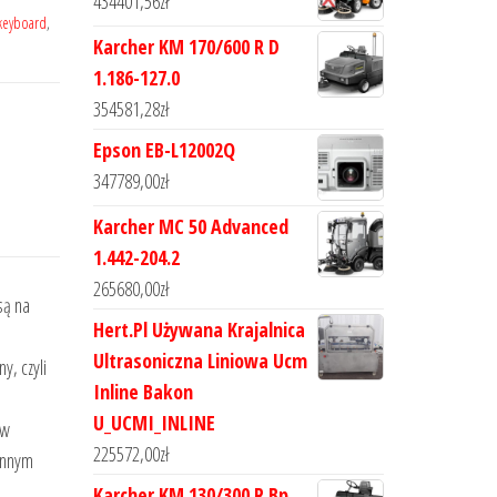
434401,56
zł
keyboard
,
Karcher KM 170/600 R D
1.186-127.0
354581,28
zł
Epson EB-L12002Q
347789,00
zł
Karcher MC 50 Advanced
1.442-204.2
265680,00
zł
są na
Hert.Pl Używana Krajalnica
Ultrasoniczna Liniowa Ucm
, czyli
Inline Bakon
U_UCMI_INLINE
 w
225572,00
zł
iennym
Karcher KM 130/300 R Bp