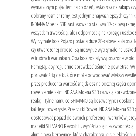
wymarzonym pojazdem na co dzień, zwłaszcza na zakupy czy 
dobrany rozmiar ramy jest jednym z najważniejszych czynn
INDIANA Moena S3B zastosowano stalową 17-calową ramę ty
wszystkim trwałością, ale i odpornością na korozję i uszko
Wytrzymałe koła Pojazd posiada duże 28-calowe koła osadz
czy utwardzonej drodze. Są niezwykle wytrzymałe na uszkod
w trudnych warunkach. Oba koła zostały wyposażone w błotni
Pamiętaj, aby regularnie sprawdzać ciśnienie powietrza! W
porowatością dętki, które może powodować większy wysiłek 
przez producenta wartość znajdziesz na bocznej części op
rowerze miejskim INDIANA Moena S3B czuwają sprawdzone pr
reakcji. Tylne hamulce SHIMANO są bezawaryjne i doskonal
każdego rowerzysty. Przerzutki Rower INDIANA Moena S3B p
dostosować pojazd do swoich preferencji i warunków jazdy
manetki SHIMANO Revoshift, wyróżnia się niezawodnością i
aluminiową kierownicę, która charakteryzuje się lekkością,