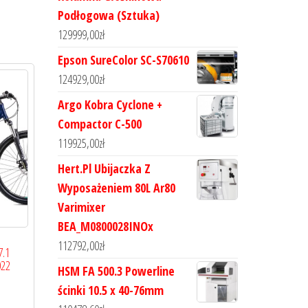
Podłogowa (Sztuka)
129999,00
zł
Epson SureColor SC-S70610
124929,00
zł
Argo Kobra Cyclone +
Compactor C-500
119925,00
zł
Hert.Pl Ubijaczka Z
Wyposażeniem 80L Ar80
Varimixer
BEA_M0800028INOx
112792,00
zł
7.1
022
HSM FA 500.3 Powerline
ścinki 10.5 x 40-76mm