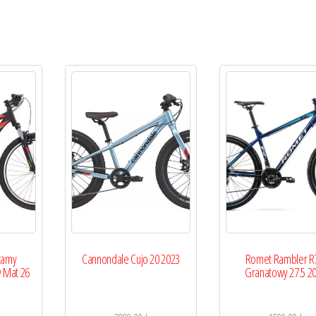
zarny
Cannondale Cujo 20 2023
Romet Rambler R
 Mat 26
Granatowy 27.5 2