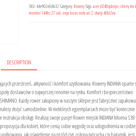
SKU:
44e902e0db32
Category:
Rowery
Tags:
acer xf240qsbiipr
,
cherry mx 
monitor 144hz 27 cali
,
onyx boox note air 2
,
sharp 40bl2ea
DESCRIPTION
ających przestrzeń, aktywność i komfort użytkowania. Rowery INDIANA oparte 
społy dostawców o najwyższej renomie na rynku. Komfort i bezpieczeństwo
SHIMANO. Każdy rower zakupiony w naszym sklepie jest fabrycznie zapakowany
należy złożyć samodzielnie. W niektórych egzemplarzach może być koniecznie
e instrukcja obsługi. Realizuj swoje pasje! Rower miejski INDIANA Moena S3B
na propozycja dla kobiet, które cenią sobie wygodę oraz udogodnienia w codz
ytkowania, jak oświetlenie na przód i tył, osłona łańcucha czy bagażnik, jest