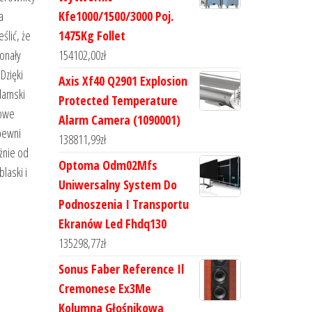
a
Kfe1000/1500/3000 Poj.
ślić, że
1475Kg Follet
konały
154102,00
zł
Dzięki
Axis Xf40 Q2901 Explosion
damski
Protected Temperature
kowe
Alarm Camera (1090001)
apewni
138811,99
zł
żnie od
Optoma Odm02Mfs
laski i
Uniwersalny System Do
Podnoszenia I Transportu
Ekranów Led Fhdq130
135298,77
zł
Sonus Faber Reference Il
Cremonese Ex3Me
Kolumna Głośnikowa