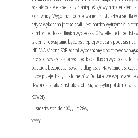
zostały pokryte specjalnym antypoślizgowym materiałem,
kierownicy. Wygodne podróżowanie Prosta sztyca siodła w 
sztyca wykonana jest ze stali i jest bardzo wytrzymała. N
komfort podczas długich wycieczek. Oświetlenie to podstawa
takiemu rozwiązaniu będziesz lepiej widoczny podczas noc
INDIANA Moena S3B został wyposażony dodatkowo w bagaż
miejsce zawsze się przyda podczas długich wycieczek do las
poczucie bezpieczeństwa na długi czas. Najważniejsza część
liczby przejechanych kilometrów. Dodatkowe wyposażenie 
dzwonek, a także instrukcję obsługi w języku polskim oraz ka
Rowery
, , smartwatch do 400, , , m28w, ,
yyyyy