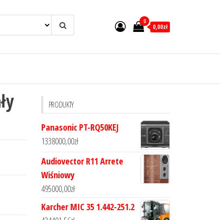
0
0,00zł
ły
PRODUKTY
Panasonic PT-RQ50KEJ
1338000,00
zł
Audiovector R11 Arrete
Wiśniowy
495000,00
zł
Karcher MIC 35 1.442-251.2