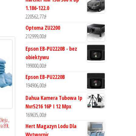
1.186-122.0
220562,77
zł
Optoma ZU2200
212999,00
zł
Epson EB-PU2220B - bez
obiektywu
199000,00
zł
Epson EB-PU2220B
194906,00
zł
Dahua Kamera Tubowa Ip
Nvr5216 16P I 12 Mpx
169635,00
zł
leju ,
a 89L
Hert Magazyn Lodu Dla
Wytwornic