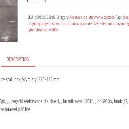
SKU:
b9956c7628d9
Category:
Akcesoria do utrzymania czystości
Tags:
bez
programy antywirusowe do pobrania
,
poco m3 128
,
silentiumpc signum s
cyber-shot dsc-hx400v
DESCRIPTION
 ze stali Inox.;Wymiary: 270×115 mm
6gb, , , zegarki elektryczne dla dzieci, , łucznik ewa ii 2014, , hp6930p, lumix g7
ne huawei p20 lite