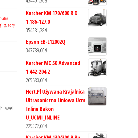
434401,56
zł
Karcher KM 170/600 R D
płatne
1.186-127.0
g1 tg
,
sony
354581,28
zł
Epson EB-L12002Q
347789,00
zł
Karcher MC 50 Advanced
1.442-204.2
265680,00
zł
Hert.Pl Używana Krajalnica
Ultrasoniczna Liniowa Ucm
, huawei
Inline Bakon
U_UCMI_INLINE
225572,00
zł
Karcher KM 130/300 R Bp