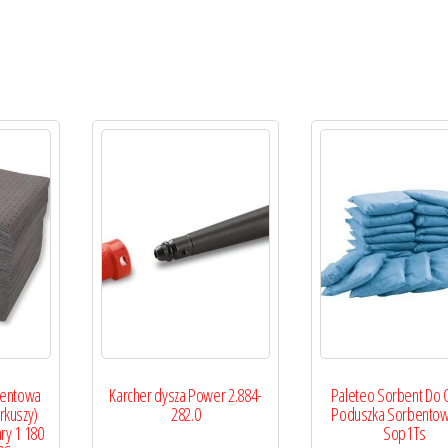
bentowa
Karcher dysza Power 2.884-
Paleteo Sorbent Do O
rkuszy)
282.0
Poduszka Sorbentow
ry 1 180
Sop1Ts