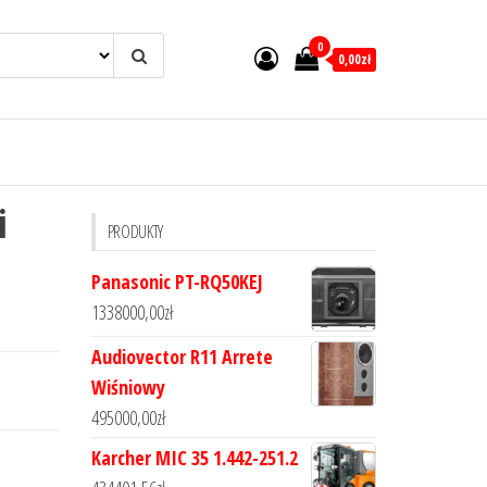
0
0,00zł
i
PRODUKTY
Panasonic PT-RQ50KEJ
1338000,00
zł
Audiovector R11 Arrete
Wiśniowy
495000,00
zł
Karcher MIC 35 1.442-251.2