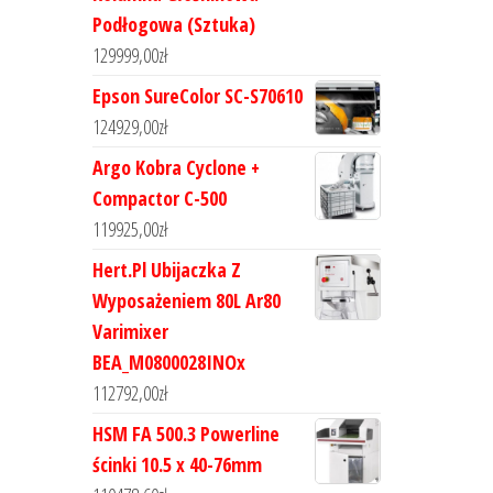
Podłogowa (Sztuka)
129999,00
zł
Epson SureColor SC-S70610
124929,00
zł
Argo Kobra Cyclone +
Compactor C-500
119925,00
zł
Hert.Pl Ubijaczka Z
Wyposażeniem 80L Ar80
Varimixer
BEA_M0800028INOx
112792,00
zł
HSM FA 500.3 Powerline
ścinki 10.5 x 40-76mm