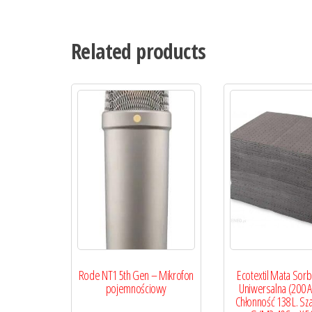
Related products
Rode NT1 5th Gen – Mikrofon
Ecotextil Mata Sor
pojemnościowy
Uniwersalna (200 A
Chłonność 138 L. Sza