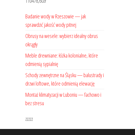
110478,60
zł
Badanie wody w Rzeszowie — jak
sprawdzić jakość wody pitnej
Obrusy na wesele: wybierz idealny obrus
okrągły
Meble drewniane: łóżka kolonialne, które
odmienią sypialnię
Schody zewnętrzne na Śląsku — balustrady i
drzwi loftowe, które odmienią elewację
Montaż klimatyzacji w Luboniu — fachowo i
bez stresu
zzzzz