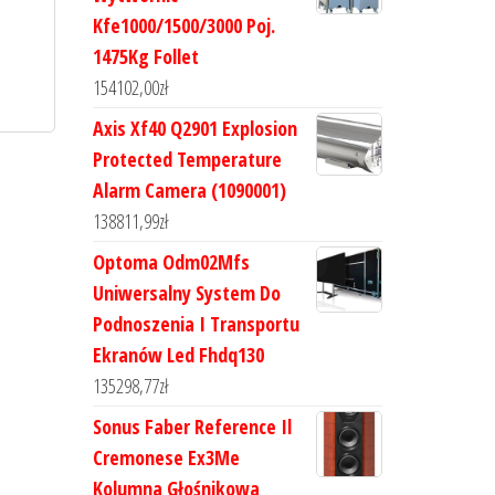
Kfe1000/1500/3000 Poj.
1475Kg Follet
154102,00
zł
Axis Xf40 Q2901 Explosion
Protected Temperature
Alarm Camera (1090001)
138811,99
zł
Optoma Odm02Mfs
Uniwersalny System Do
Podnoszenia I Transportu
Ekranów Led Fhdq130
135298,77
zł
Sonus Faber Reference Il
Cremonese Ex3Me
Kolumna Głośnikowa