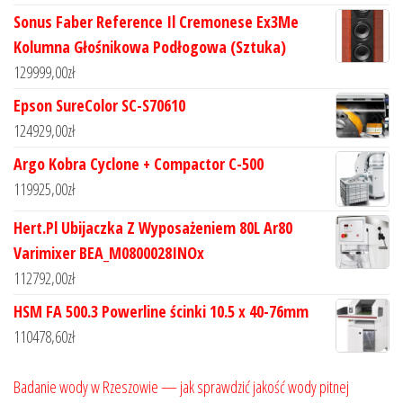
Sonus Faber Reference Il Cremonese Ex3Me
Kolumna Głośnikowa Podłogowa (Sztuka)
129999,00
zł
Epson SureColor SC-S70610
124929,00
zł
Argo Kobra Cyclone + Compactor C-500
119925,00
zł
Hert.Pl Ubijaczka Z Wyposażeniem 80L Ar80
Varimixer BEA_M0800028INOx
112792,00
zł
HSM FA 500.3 Powerline ścinki 10.5 x 40-76mm
110478,60
zł
Badanie wody w Rzeszowie — jak sprawdzić jakość wody pitnej