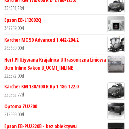
Karcher KM 170/600 R D 1.186-127.0
354581,28
zł
Epson EB-L12002Q
347789,00
zł
Karcher MC 50 Advanced 1.442-204.2
265680,00
zł
Hert.Pl Używana Krajalnica Ultrasoniczna Liniowa
Ucm Inline Bakon U_UCMI_INLINE
225572,00
zł
Karcher KM 130/300 R Bp 1.186-122.0
220562,77
zł
Optoma ZU2200
212999,00
zł
Epson EB-PU2220B - bez obiektywu