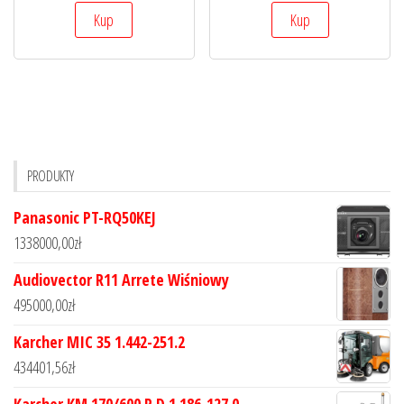
Kup
Kup
PRODUKTY
Panasonic PT-RQ50KEJ
1338000,00
zł
Audiovector R11 Arrete Wiśniowy
495000,00
zł
Karcher MIC 35 1.442-251.2
434401,56
zł