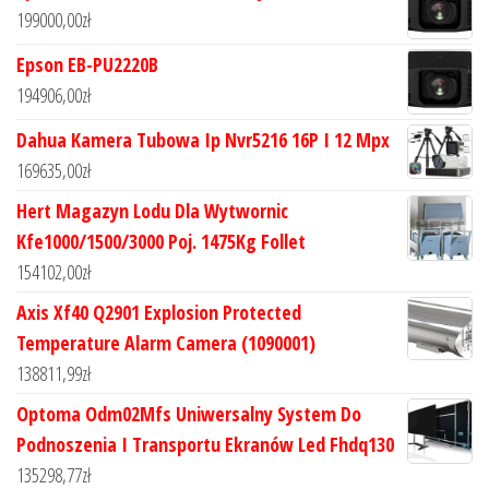
199000,00
zł
Epson EB-PU2220B
194906,00
zł
Dahua Kamera Tubowa Ip Nvr5216 16P I 12 Mpx
169635,00
zł
Hert Magazyn Lodu Dla Wytwornic
Kfe1000/1500/3000 Poj. 1475Kg Follet
154102,00
zł
Axis Xf40 Q2901 Explosion Protected
Temperature Alarm Camera (1090001)
138811,99
zł
Optoma Odm02Mfs Uniwersalny System Do
Podnoszenia I Transportu Ekranów Led Fhdq130
135298,77
zł