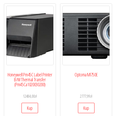
Honeywell Pm45C Label Printer
Optoma Ml750E
B/W Thermal Transfer
(Pm45Ca1020030200)
12484,00
zł
2777,99
zł
Kup
Kup