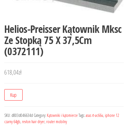
Helios-Preisser Kątownik Mksc
Ze Stopką 75 X 37,5Cm
(0372111)
618,04
zł
Kup
SKU:
d803d046634d
Category:
Kątowniki i kątomierze
Tags:
asus rt-ac66u
,
iphone 12
czarny 64gb
,
revlon hair dryer
,
router mobilny