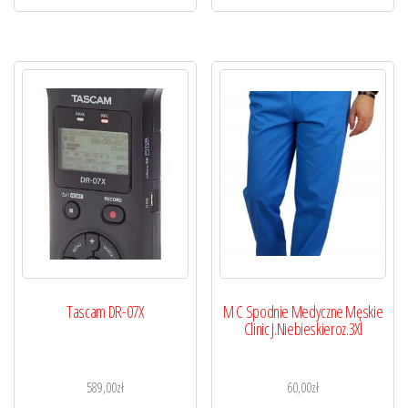
Tascam DR-07X
M C Spodnie Medyczne Męskie
Clinic J.Niebieskieroz.3Xl
589,00
zł
60,00
zł