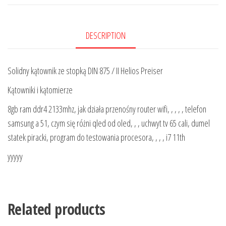
DESCRIPTION
Solidny kątownik ze stopką DIN 875 / II Helios Preiser
Kątowniki i kątomierze
8gb ram ddr4 2133mhz, jak działa przenośny router wifi, , , , , telefon
samsung a 51, czym się różni qled od oled, , , uchwyt tv 65 cali, dumel
statek piracki, program do testowania procesora, , , , i7 11th
yyyyy
Related products