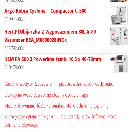
Argo Kobra Cyclone + Compactor C-500
119925,00
zł
Hert.Pl Ubijaczka Z Wyposażeniem 80L Ar80
Varimixer BEA_M0800028INOx
112792,00
zł
HSM FA 500.3 Powerline ścinki 10.5 x 40-76mm
110478,60
zł
Badanie wody w Rzeszowie — jak sprawdzić jakość wody pitnej
Obrusy na wesele: wybierz idealny obrus okrągły
Meble drewniane: łóżka kolonialne, które odmienią sypialnię
Schody zewnętrzne na Śląsku — balustrady i drzwi loftowe, które
odmienią elewację