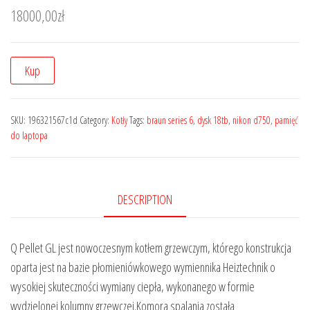
18000,00
zł
Kup
SKU:
196321567c1d
Category:
Kotły
Tags:
braun series 6
,
dysk 18tb
,
nikon d750
,
pamięć
do laptopa
DESCRIPTION
Q Pellet GL jest nowoczesnym kotłem grzewczym, którego konstrukcja
oparta jest na bazie płomieniówkowego wymiennika Heiztechnik o
wysokiej skuteczności wymiany ciepła, wykonanego w formie
wydzielonej kolumny grzewczej.Komora spalania została