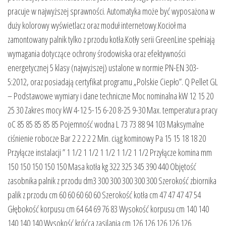
pracuje w najwyższej sprawności. Automatyka może być wyposażona w
duży kolorowy wyświetlacz oraz moduł internetowy.Kocioł ma
zamontowany palnik tylko z przodu kotła.Kotły serii GreenLine spełniają
wymagania dotyczące ochrony środowiska oraz efektywności
energetycznej 5 klasy (najwyższej) ustalone w normie PN-EN 303-
5:2012, oraz posiadają certyfikat programu „Polskie Ciepło”. Q Pellet GL
– Podstawowe wymiary i dane techniczne Moc nominalna kW 12 15 20
25 30 Zakres mocy kW 4-12 5-15 6-20 8-25 9-30 Max. temperatura pracy
oC 85 85 85 85 85 Pojemność wodna L 73 73 88 94 103 Maksymalne
ciśnienie robocze Bar 2 2 2 2 2 Min. ciąg kominowy Pa 15 15 18 18 20
Przyłącze instalacji ” 1 1/2 1 1/2 1 1/2 1 1/2 1 1/2 Przyłącze komina mm
150 150 150 150 150 Masa kotła kg 322 325 345 390 440 Objętość
zasobnika palnik z przodu dm3 300 300 300 300 300 Szerokość zbiornika
palik z przodu cm 60 60 60 60 60 Szerokość kotła cm 47 47 47 47 54
Głębokość korpusu cm 64 64 69 76 83 Wysokość korpusu cm 140 140
140 140 140 Wysokość króćca zasilania cm 126 126 126 126 126