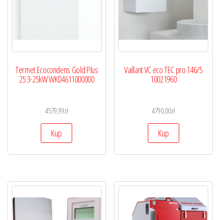
Termet Ecocondens Gold Plus
Vaillant VC eco TEC pro 146/5
25 3-25kW WKD4611000000
10021960
4579,99
zł
4790,00
zł
Kup
Kup