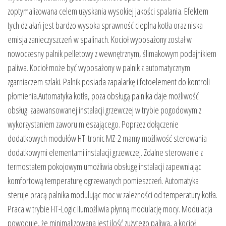
zoptymalizowana celem uzyskania wysokiej jakości spalania. Efektem
tych działań jest bardzo wysoka sprawność cieplna kotła oraz niska
emisja zanieczyszczeń w spalinach. Kocioł wyposażony został w
nowoczesny palnik pelletowy z wewnętrznym, ślimakowym podajnikiem
paliwa. Kocioł może być wyposażony w palnik z automatycznym
zgarniaczem szlaki. Palnik posiada zapalarkę i fotoelement do kontroli
płomienia.Automatyka kotła, poza obsługą palnika daje możliwość
obsługi zaawansowanej instalacji grzewczej w trybie pogodowym z
wykorzystaniem zaworu mieszającego. Poprzez dołączenie
dodatkowych modułów HT-tronic MZ-2 mamy możliwość sterowania
dodatkowymi elementami instalacji grzewczej. Zdalne sterowanie z
termostatem pokojowym umożliwia obsługę instalacji zapewniając
komfortową temperaturę ogrzewanych pomieszczeń. Automatyka
steruje pracą palnika modulując moc w zależności od temperatury kotła.
Praca w trybie HT-Logic IIumożliwia płynną modulację mocy. Modulacja
powoduje, że minimalizowana jest ilość zużytego paliwa, a kocioł