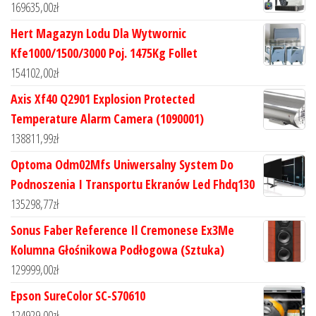
169635,00
zł
Hert Magazyn Lodu Dla Wytwornic
Kfe1000/1500/3000 Poj. 1475Kg Follet
154102,00
zł
Axis Xf40 Q2901 Explosion Protected
Temperature Alarm Camera (1090001)
138811,99
zł
Optoma Odm02Mfs Uniwersalny System Do
Podnoszenia I Transportu Ekranów Led Fhdq130
135298,77
zł
Sonus Faber Reference Il Cremonese Ex3Me
Kolumna Głośnikowa Podłogowa (Sztuka)
129999,00
zł
Epson SureColor SC-S70610
124929,00
zł