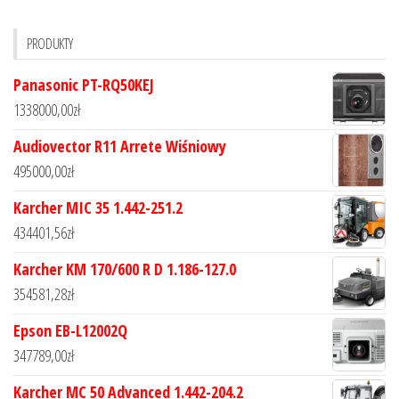
PRODUKTY
Panasonic PT-RQ50KEJ
1338000,00
zł
Audiovector R11 Arrete Wiśniowy
495000,00
zł
Karcher MIC 35 1.442-251.2
434401,56
zł
Karcher KM 170/600 R D 1.186-127.0
354581,28
zł
Epson EB-L12002Q
347789,00
zł
Karcher MC 50 Advanced 1.442-204.2