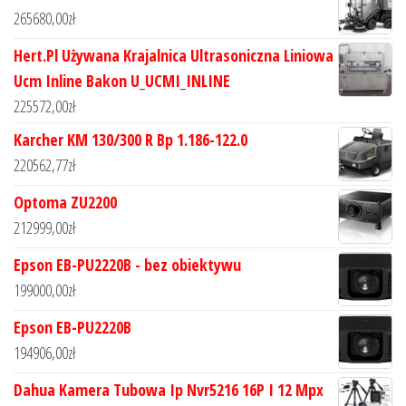
265680,00
zł
Hert.Pl Używana Krajalnica Ultrasoniczna Liniowa
Ucm Inline Bakon U_UCMI_INLINE
225572,00
zł
Karcher KM 130/300 R Bp 1.186-122.0
220562,77
zł
Optoma ZU2200
212999,00
zł
Epson EB-PU2220B - bez obiektywu
199000,00
zł
Epson EB-PU2220B
194906,00
zł
Dahua Kamera Tubowa Ip Nvr5216 16P I 12 Mpx