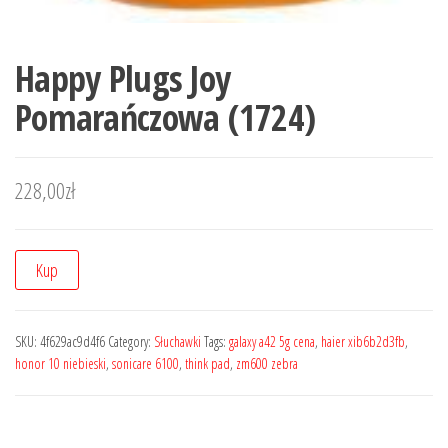
Happy Plugs Joy
Pomarańczowa (1724)
228,00
zł
Kup
SKU:
4f629ac9d4f6
Category:
Słuchawki
Tags:
galaxy a42 5g cena
,
haier xib6b2d3fb
,
honor 10 niebieski
,
sonicare 6100
,
think pad
,
zm600 zebra