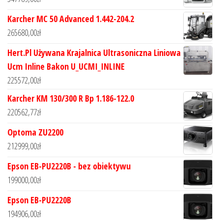
Karcher MC 50 Advanced 1.442-204.2
265680,00
zł
Hert.Pl Używana Krajalnica Ultrasoniczna Liniowa
Ucm Inline Bakon U_UCMI_INLINE
225572,00
zł
Karcher KM 130/300 R Bp 1.186-122.0
220562,77
zł
Optoma ZU2200
212999,00
zł
Epson EB-PU2220B - bez obiektywu
199000,00
zł
Epson EB-PU2220B
194906,00
zł