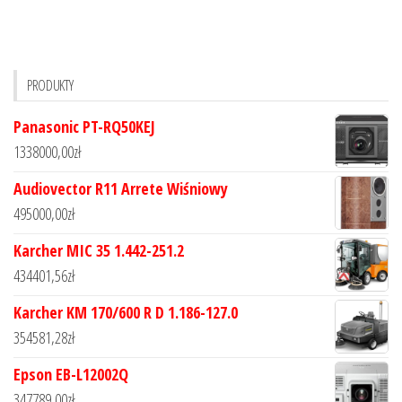
PRODUKTY
Panasonic PT-RQ50KEJ
1338000,00
zł
Audiovector R11 Arrete Wiśniowy
495000,00
zł
Karcher MIC 35 1.442-251.2
434401,56
zł
Karcher KM 170/600 R D 1.186-127.0
354581,28
zł
Epson EB-L12002Q
347789,00
zł