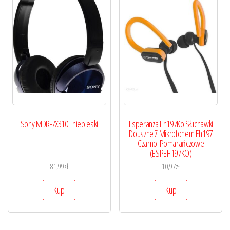
Sony MDR-ZX310L niebieski
Esperanza Eh197Ko Słuchawki
Douszne Z Mikrofonem Eh197
Czarno-Pomarańczowe
(ESPEH197KO)
81,99
zł
10,97
zł
Kup
Kup