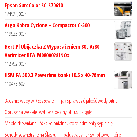
Epson SureColor SC-S70610
124929,00
zł
Argo Kobra Cyclone + Compactor C-500
119925,00
zł
Hert.Pl Ubijaczka Z Wyposażeniem 80L Ar80
Varimixer BEA_M0800028INOx
112792,00
zł
HSM FA 500.3 Powerline ścinki 10.5 x 40-76mm
110478,60
zł
Badanie wody w Rzeszowie — jak sprawdzić jakość wody pitnej
Obrusy na wesele: wybierz idealny obrus okrągły
Meble drewniane: łóżka kolonialne, które odmienią sypialnię
Schody zewnętrzne na Śląsku — balustrady i drzwi loftowe, które