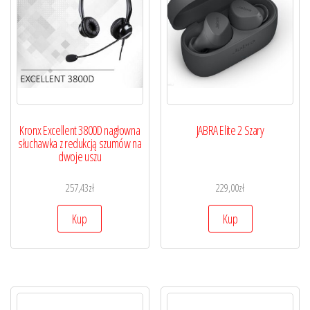
Kronx Excellent 3800D nagłowna
JABRA Elite 2 Szary
słuchawka z redukcją szumów na
dwoje uszu
257,43
zł
229,00
zł
Kup
Kup