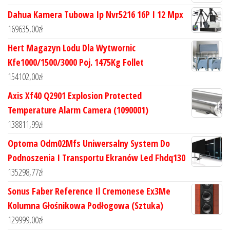
Dahua Kamera Tubowa Ip Nvr5216 16P I 12 Mpx
169635,00
zł
Hert Magazyn Lodu Dla Wytwornic
Kfe1000/1500/3000 Poj. 1475Kg Follet
154102,00
zł
Axis Xf40 Q2901 Explosion Protected
Temperature Alarm Camera (1090001)
138811,99
zł
Optoma Odm02Mfs Uniwersalny System Do
Podnoszenia I Transportu Ekranów Led Fhdq130
135298,77
zł
Sonus Faber Reference Il Cremonese Ex3Me
Kolumna Głośnikowa Podłogowa (Sztuka)
129999,00
zł