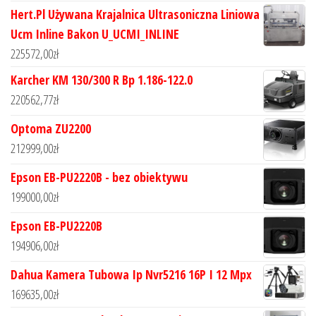
Hert.Pl Używana Krajalnica Ultrasoniczna Liniowa
Ucm Inline Bakon U_UCMI_INLINE
225572,00
zł
Karcher KM 130/300 R Bp 1.186-122.0
220562,77
zł
Optoma ZU2200
212999,00
zł
Epson EB-PU2220B - bez obiektywu
199000,00
zł
Epson EB-PU2220B
194906,00
zł
Dahua Kamera Tubowa Ip Nvr5216 16P I 12 Mpx
169635,00
zł