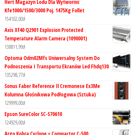
Hert Magazyn Lodu Dla Wytwornic
Kfe1000/1500/3000 Poj. 1475Kg Follet
154102,00
zł
Axis Xf40 Q2901 Explosion Protected
Temperature Alarm Camera (1090001)
138811,99
zł
Optoma Odm02Mfs Uniwersalny System Do
Podnoszenia I Transportu Ekranów Led Fhdq130
135298,77
zł
Sonus Faber Reference Il Cremonese Ex3Me
Kolumna Głośnikowa Podłogowa (Sztuka)
129999,00
zł
Epson SureColor SC-S70610
124929,00
zł
Argo Kobra Cyclone + Compactor C-500