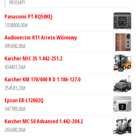
PRODUKTY
Panasonic PT-RQ50KEJ
1338000,00
zł
Audiovector R11 Arrete Wiśniowy
495000,00
zł
Karcher MIC 35 1.442-251.2
434401,56
zł
Karcher KM 170/600 R D 1.186-127.0
354581,28
zł
Epson EB-L12002Q
347789,00
zł
Karcher MC 50 Advanced 1.442-204.2
265680,00
zł