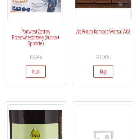
Portwest Zestaw
Art-Futuro Komoda Wersal W08
Przeciwdeszczowy (Kurtka +
Spodnie)
100,99
zł
3910,97
zł
Kup
Kup