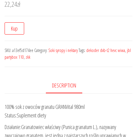
22,24
zł
Kup
SKU:
a13ef5d174ee
Category:
Soki syropy i nektary
Tags:
dekoder dvb-t2 hevc wiwa
,
jbl
partybox 110
,
zkk
DESCRIPTION
100% sok z owoców granatu GRANVital 980ml
Status:Suplement diety
Działanie:Granatowiec właściwy (Punica granatum L.), nazywany
zwyczajowo granatem, jest jedną z najstarszych roślin uprawianych w