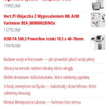
119925,00
zł
Hert.Pl Ubijaczka Z Wyposażeniem 80L Ar80
Varimixer BEA_M0800028INOx
112792,00
zł
HSM FA 500.3 Powerline ścinki 10.5 x 40-76mm
110478,60
zł
Badanie wody w Rzeszowie — jak sprawdzić jakość wody pitnej
Obrusy na wesele: wybierz idealny obrus okrągły
Meble drewniane: łóżka kolonialne, które odmienią sypialnię
Schody zewnętrzne na Śląsku — balustrady i drzwi loftowe, które
odmienią elewację
Montaż klimatyzacji w Luboniu — fachowo i bez stresu