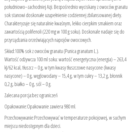
południowo–zachodniej Azji. Bezpośrednio wyciskany z owoców granatu
sok stanowi doskonałe uzupełnienie codziennej zbilansowanej diety.
Charakteryzuje się naturalnie kwaśnym, lekko cierpkim smakiem oraz
zawartością polifenoli (220 mg w 100 g soku). Doskonale nadaje się do
przyrządzania orzeźwiających napojów owocowych.
Skład:100% sok z owoców granatu (Punica granatum L.).
Wartość odżywcza 100 ml soku: wartość energetyczna (energia) – 263,4
kJ/62 kcal, tłuszcz – 0 g, w tym kwasy tłuszczowe nasycone (kwasy
nasycone) – 0 g, węglowodany – 15,4 g, w tym cukry – 13,2 g, błonnik
0,2 g, białko – 0 g, sól – 0 g.
Zalecana porcja:bez ograniczeń
Opakowanie:Opakowanie zawiera 980 ml.
Przechowywanie:Przechowywać w temperaturze pokojowej, w suchym
miejscu niedostępnym dla dzieci.