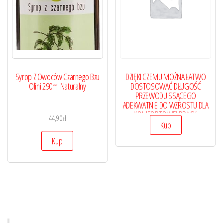
Syrop Z Owoców Czarnego Bzu
DZIĘKI CZEMU MOŻNA ŁATWO
Olini 290ml Naturalny
DOSTOSOWAĆ DŁUGOŚĆ
PRZEWODU SSĄCEGO
ADEKWATNIE DO WZROSTU DLA
KOMFORTOWEJ PRACY.
44,90
zł
Kup
Kup