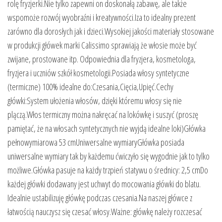
rolę fryzjerki.Nie tylko zapewni on doskonałą zabawę, ale także
wspomoże rozwój wyobraźni i kreatywności.Iza to idealny prezent
zarówno dla dorosłych jak i dzieci.Wysokiej jakości materiały stosowane
w produkcji główek marki Calissimo sprawiają że włosie może być ​​
zwijane, prostowane itp. Odpowiednia dla fryzjera, kosmetologa,
fryzjera i uczniów szkół kosmetologii.Posiada włosy syntetyczne
(termiczne) 100% idealne do:Czesania,Cięcia,Upięć.Cechy
główki:System ułożenia włosów, dzięki któremu włosy się nie
plączą.Włos termiczny można nakręcać na lokówkę i suszyć (proszę
pamiętać, że na włosach syntetycznych nie wyjdą idealne loki)Główka
pełnowymiarowa 53 cmUniwersalne wymiaryGłówka posiada
uniwersalne wymiary tak by każdemu ćwiczyło się wygodnie jak to tylko
możliwe.Główka pasuje na każdy trzpień statywu o średnicy: 2,5 cmDo
każdej główki dodawany jest uchwyt do mocowania główki do blatu.
Idealnie ustabilizuję główkę podczas czesania.Na naszej główce z
łatwością nauczysz się czesać włosy.Ważne: główkę należy rozczesać