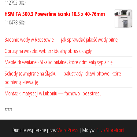
112792,00
zł
HSM FA 500.3 Powerline ścinki 10.5 x 40-76mm
110478,60
zł
Badanie wody w Rzeszowie — jak sprawdzić jakość wody pitnej
Obrusy na wesele: wybierz idealny obrus okrągły
Meble drewniane: łóżka kolonialne, które odmienią sypialnię
Schody zewnętrzne na Śląsku — balustrady i drzwi loftowe, które
odmienią elewację
Montaż klimatyzacji w Luboniu — fachowo i bez stresu
zzzzz
Dumnie wspierane przez
WordPress
|
Motyw:
Envo Storefront