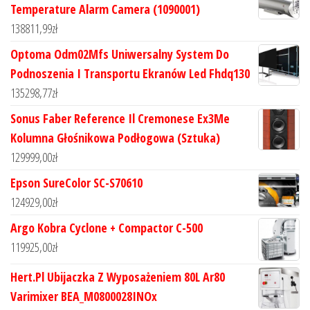
Temperature Alarm Camera (1090001)
138811,99
zł
Optoma Odm02Mfs Uniwersalny System Do
Podnoszenia I Transportu Ekranów Led Fhdq130
135298,77
zł
Sonus Faber Reference Il Cremonese Ex3Me
Kolumna Głośnikowa Podłogowa (Sztuka)
129999,00
zł
Epson SureColor SC-S70610
124929,00
zł
Argo Kobra Cyclone + Compactor C-500
119925,00
zł
Hert.Pl Ubijaczka Z Wyposażeniem 80L Ar80
Varimixer BEA_M0800028INOx