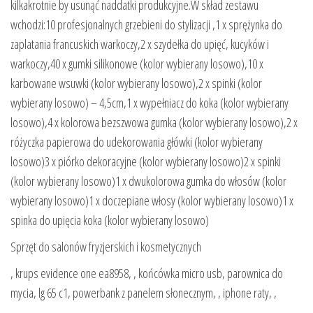
kilkakrotnie by usunąć naddatki produkcyjne.W skład zestawu
wchodzi:10 profesjonalnych grzebieni do stylizacji ,1 x sprężynka do
zaplatania francuskich warkoczy,2 x szydełka do upięć, kucyków i
warkoczy,40 x gumki silikonowe (kolor wybierany losowo),10 x
karbowane wsuwki (kolor wybierany losowo),2 x spinki (kolor
wybierany losowo) – 4,5cm,1 x wypełniacz do koka (kolor wybierany
losowo),4 x kolorowa bezszwowa gumka (kolor wybierany losowo),2 x
różyczka papierowa do udekorowania główki (kolor wybierany
losowo)3 x piórko dekoracyjne (kolor wybierany losowo)2 x spinki
(kolor wybierany losowo)1 x dwukolorowa gumka do włosów (kolor
wybierany losowo)1 x doczepiane włosy (kolor wybierany losowo)1 x
spinka do upięcia koka (kolor wybierany losowo)
Sprzęt do salonów fryzjerskich i kosmetycznych
, krups evidence one ea8958, , końcówka micro usb, parownica do
mycia, lg 65 c1, powerbank z panelem słonecznym, , iphone raty, ,