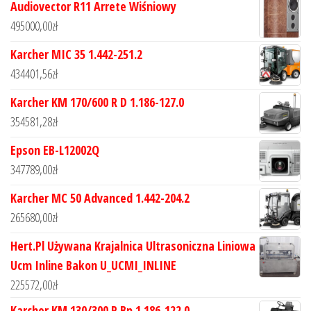
Audiovector R11 Arrete Wiśniowy
495000,00
zł
Karcher MIC 35 1.442-251.2
434401,56
zł
Karcher KM 170/600 R D 1.186-127.0
354581,28
zł
Epson EB-L12002Q
347789,00
zł
Karcher MC 50 Advanced 1.442-204.2
265680,00
zł
Hert.Pl Używana Krajalnica Ultrasoniczna Liniowa
Ucm Inline Bakon U_UCMI_INLINE
225572,00
zł
Karcher KM 130/300 R Bp 1.186-122.0