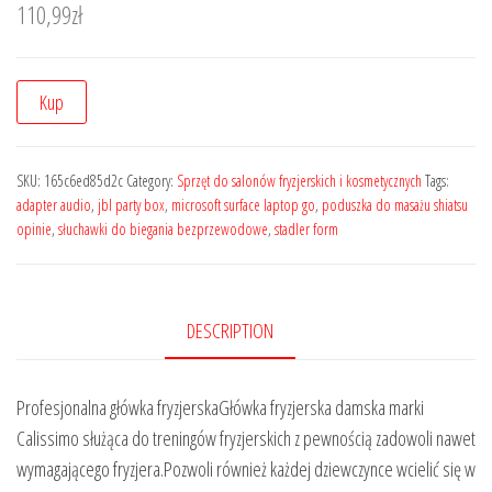
110,99
zł
Kup
SKU:
165c6ed85d2c
Category:
Sprzęt do salonów fryzjerskich i kosmetycznych
Tags:
adapter audio
,
jbl party box
,
microsoft surface laptop go
,
poduszka do masażu shiatsu
opinie
,
słuchawki do biegania bezprzewodowe
,
stadler form
DESCRIPTION
Profesjonalna główka fryzjerskaGłówka fryzjerska damska marki
Calissimo służąca do treningów fryzjerskich z pewnością zadowoli nawet
wymagającego fryzjera.Pozwoli również każdej dziewczynce wcielić się w