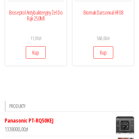
Bioseptol Antybakteryjny Żel Do
Biomak Darsonval HF08
Rąk 250Ml
11,90
zł
568,00
zł
Kup
Kup
PRODUKTY
Panasonic PT-RQ50KEJ
1338000,00
zł