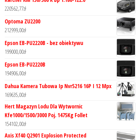
220562,77
zł
Optoma ZU2200
212999,00
zł
Epson EB-PU2220B - bez obiektywu
199000,00
zł
Epson EB-PU2220B
194906,00
zł
Dahua Kamera Tubowa Ip Nvr5216 16P I 12 Mpx
169635,00
zł
Hert Magazyn Lodu Dla Wytwornic
Kfe1000/1500/3000 Poj. 1475Kg Follet
154102,00
zł
Axis Xf40 Q2901 Explosion Protected