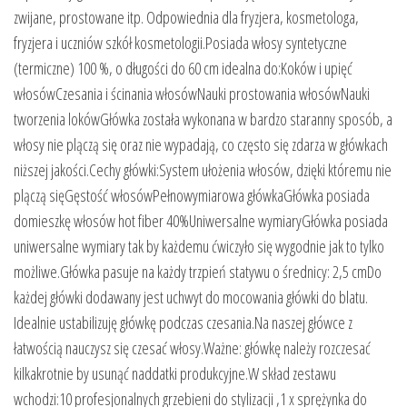
zwijane, prostowane itp. Odpowiednia dla fryzjera, kosmetologa,
fryzjera i uczniów szkół kosmetologii.Posiada włosy syntetyczne
(termiczne) 100 %, o długości do 60 cm idealna do:Koków i upięć
włosówCzesania i ścinania włosówNauki prostowania włosówNauki
tworzenia lokówGłówka została wykonana w bardzo staranny sposób, a
włosy nie plączą się oraz nie wypadają, co często się zdarza w główkach
niższej jakości.Cechy główki:System ułożenia włosów, dzięki któremu nie
plączą sięGęstość włosówPełnowymiarowa główkaGłówka posiada
domieszkę włosów hot fiber 40%Uniwersalne wymiaryGłówka posiada
uniwersalne wymiary tak by każdemu ćwiczyło się wygodnie jak to tylko
możliwe.Główka pasuje na każdy trzpień statywu o średnicy: 2,5 cmDo
każdej główki dodawany jest uchwyt do mocowania główki do blatu.
Idealnie ustabilizuję główkę podczas czesania.Na naszej główce z
łatwością nauczysz się czesać włosy.Ważne: główkę należy rozczesać
kilkakrotnie by usunąć naddatki produkcyjne.W skład zestawu
wchodzi:10 profesjonalnych grzebieni do stylizacji ,1 x sprężynka do