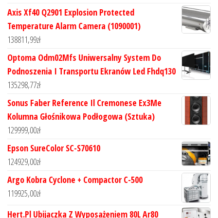
Axis Xf40 Q2901 Explosion Protected
Temperature Alarm Camera (1090001)
138811,99
zł
Optoma Odm02Mfs Uniwersalny System Do
Podnoszenia I Transportu Ekranów Led Fhdq130
135298,77
zł
Sonus Faber Reference Il Cremonese Ex3Me
Kolumna Głośnikowa Podłogowa (Sztuka)
129999,00
zł
Epson SureColor SC-S70610
124929,00
zł
Argo Kobra Cyclone + Compactor C-500
119925,00
zł
Hert.Pl Ubijaczka Z Wyposażeniem 80L Ar80