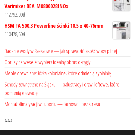
Varimixer BEA_M0800028INOx
112792,00
zł
HSM FA 500.3 Powerline ścinki 10.5 x 40-76mm
110478,60
zł
Badanie wody w Rzeszowie — jak sprawdzić jakość wody pitnej
Obrusy na wesele: wybierz idealny obrus okrągły
Meble drewniane: łóżka kolonialne, które odmienią sypialnię
Schody zewnętrzne na Śląsku — balustrady i drzwi loftowe, które
odmienią elewację
Montaż klimatyzacji w Luboniu — fachowo i bez stresu
zzzzz