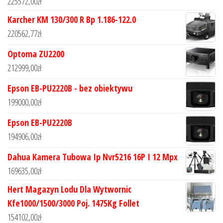
225572,00
zł
Karcher KM 130/300 R Bp 1.186-122.0
220562,77
zł
Optoma ZU2200
212999,00
zł
Epson EB-PU2220B - bez obiektywu
199000,00
zł
Epson EB-PU2220B
194906,00
zł
Dahua Kamera Tubowa Ip Nvr5216 16P I 12 Mpx
169635,00
zł
Hert Magazyn Lodu Dla Wytwornic
Kfe1000/1500/3000 Poj. 1475Kg Follet
154102,00
zł