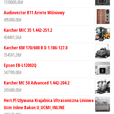
1338000,00
zł
Audiovector R11 Arrete Wiśniowy
495000,00
zł
Karcher MIC 35 1.442-251.2
434401,56
zł
Karcher KM 170/600 R D 1.186-127.0
354581,28
zł
Epson EB-L12002Q
347789,00
zł
Karcher MC 50 Advanced 1.442-204.2
265680,00
zł
Hert.Pl Używana Krajalnica Ultrasoniczna Liniowa
Ucm Inline Bakon U_UCMI_INLINE