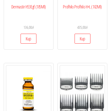
Dermastir H53Egf (1X5Ml)
Profhilo Profhilo H+L (1X2Ml)
136,00
zł
435,00
zł
Kup
Kup