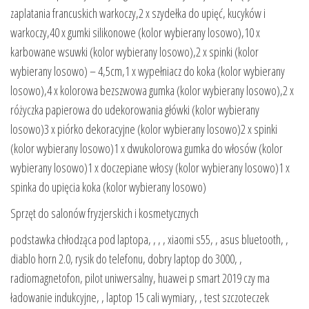
zaplatania francuskich warkoczy,2 x szydełka do upięć, kucyków i
warkoczy,40 x gumki silikonowe (kolor wybierany losowo),10 x
karbowane wsuwki (kolor wybierany losowo),2 x spinki (kolor
wybierany losowo) – 4,5cm,1 x wypełniacz do koka (kolor wybierany
losowo),4 x kolorowa bezszwowa gumka (kolor wybierany losowo),2 x
różyczka papierowa do udekorowania główki (kolor wybierany
losowo)3 x piórko dekoracyjne (kolor wybierany losowo)2 x spinki
(kolor wybierany losowo)1 x dwukolorowa gumka do włosów (kolor
wybierany losowo)1 x doczepiane włosy (kolor wybierany losowo)1 x
spinka do upięcia koka (kolor wybierany losowo)
Sprzęt do salonów fryzjerskich i kosmetycznych
podstawka chłodząca pod laptopa, , , , xiaomi s55, , asus bluetooth, ,
diablo horn 2.0, rysik do telefonu, dobry laptop do 3000, ,
radiomagnetofon, pilot uniwersalny, huawei p smart 2019 czy ma
ładowanie indukcyjne, , laptop 15 cali wymiary, , test szczoteczek