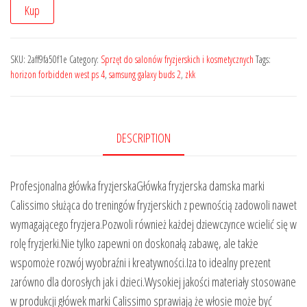
Kup
SKU:
2aff9fa50f1e
Category:
Sprzęt do salonów fryzjerskich i kosmetycznych
Tags:
horizon forbidden west ps 4
,
samsung galaxy buds 2
,
zkk
DESCRIPTION
Profesjonalna główka fryzjerskaGłówka fryzjerska damska marki
Calissimo służąca do treningów fryzjerskich z pewnością zadowoli nawet
wymagającego fryzjera.Pozwoli również każdej dziewczynce wcielić się w
rolę fryzjerki.Nie tylko zapewni on doskonałą zabawę, ale także
wspomoże rozwój wyobraźni i kreatywności.Iza to idealny prezent
zarówno dla dorosłych jak i dzieci.Wysokiej jakości materiały stosowane
w produkcji główek marki Calissimo sprawiają że włosie może być ​​