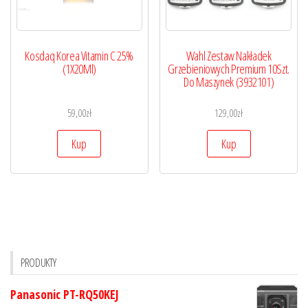
Kosdaq Korea Vitamin C 25%
Wahl Zestaw Nakładek
(1X20Ml)
Grzebieniowych Premium 10Szt.
Do Maszynek (3932101)
59,00
zł
129,00
zł
Kup
Kup
PRODUKTY
Panasonic PT-RQ50KEJ