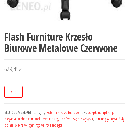
Flash Furniture Krzesło
Biurowe Metalowe Czerwone
629,45
zł
Kup
SKU:
0bb2873b9bf5
Category:
Fotele i krzesła biurowe
Tags:
bezpłatne aplikacje do
biegania
,
kuchenka mikrofalowa ranking
,
lodówka się nie wyłącza
,
samsung galaxy a32 4g
opinie
,
słuchawki gamingowe rtv euro agd