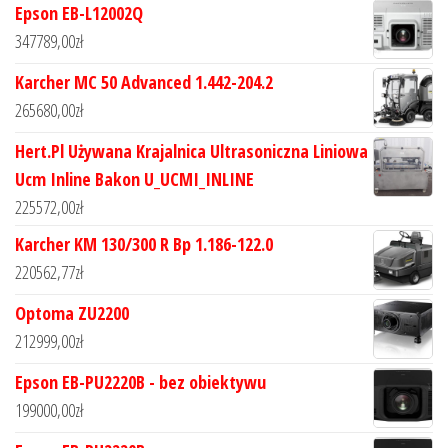
Epson EB-L12002Q
347789,00
zł
Karcher MC 50 Advanced 1.442-204.2
265680,00
zł
Hert.Pl Używana Krajalnica Ultrasoniczna Liniowa
Ucm Inline Bakon U_UCMI_INLINE
225572,00
zł
Karcher KM 130/300 R Bp 1.186-122.0
220562,77
zł
Optoma ZU2200
212999,00
zł
Epson EB-PU2220B - bez obiektywu
199000,00
zł