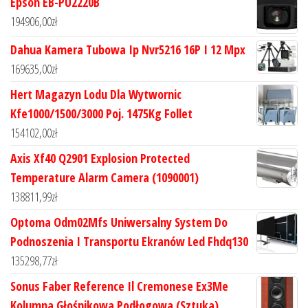
Epson EB-PU2220B
194906,00
zł
Dahua Kamera Tubowa Ip Nvr5216 16P I 12 Mpx
169635,00
zł
Hert Magazyn Lodu Dla Wytwornic
Kfe1000/1500/3000 Poj. 1475Kg Follet
154102,00
zł
Axis Xf40 Q2901 Explosion Protected
Temperature Alarm Camera (1090001)
138811,99
zł
Optoma Odm02Mfs Uniwersalny System Do
Podnoszenia I Transportu Ekranów Led Fhdq130
135298,77
zł
Sonus Faber Reference Il Cremonese Ex3Me
Kolumna Głośnikowa Podłogowa (Sztuka)