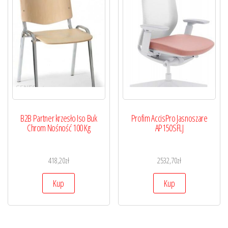
B2B Partner krzesło Iso Buk
Profim AccisPro Jasnoszare
Chrom Nośność 100 Kg
AP150SFLJ
418,20
zł
2532,70
zł
Kup
Kup