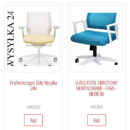
Profim Accispro Żółty Wysyłka
U-FELL FOTEL OBROTOWY
24H
WENTYLOWANY – F360 –
NIEBIESKI
2480,00
zł
199,00
zł
Kup
Kup