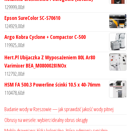
129999,00
zł
Epson SureColor SC-S70610
124929,00
zł
Argo Kobra Cyclone + Compactor C-500
119925,00
zł
Hert.Pl Ubijaczka Z Wyposażeniem 80L Ar80
Varimixer BEA_M0800028INOx
112792,00
zł
HSM FA 500.3 Powerline ścinki 10.5 x 40-76mm
110478,60
zł
Badanie wody w Rzeszowie — jak sprawdzić jakość wody pitnej
Obrusy na wesele: wybierz idealny obrus okrągły
Meble drewniane: łóżka kolonialne, które odmienią sypialnię