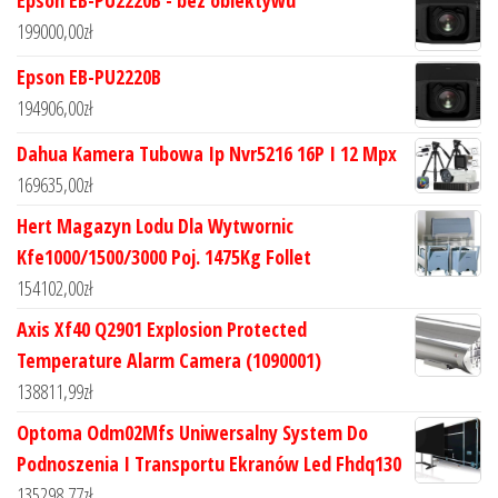
199000,00
zł
Epson EB-PU2220B
194906,00
zł
Dahua Kamera Tubowa Ip Nvr5216 16P I 12 Mpx
169635,00
zł
Hert Magazyn Lodu Dla Wytwornic
Kfe1000/1500/3000 Poj. 1475Kg Follet
154102,00
zł
Axis Xf40 Q2901 Explosion Protected
Temperature Alarm Camera (1090001)
138811,99
zł
Optoma Odm02Mfs Uniwersalny System Do
Podnoszenia I Transportu Ekranów Led Fhdq130
135298,77
zł