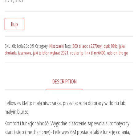
Kup
SKU:
0b1d8a26b6f9
Category:
Niszczarki
Tags:
560 ti
,
aoc e2270sw
,
dysk 18tb
,
jaka
drukarka laserowa
,
jaki telefon wybrać 2021
,
router tp-link tl-mr6400
,
usb on-the-go
DESCRIPTION
Fellowes 6M to mała niszczarka, przeznaczona do pracy w domu lub
małym biurze.
Komfort i funkcjonalność- Wygodne niszczenie zapewnia automatyczny
start i stop (mechaniczny)- Fellowes 6M posiada także funkcję cofania,