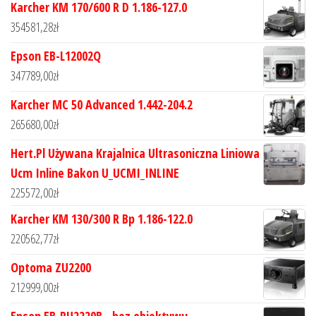
Karcher KM 170/600 R D 1.186-127.0
354581,28
zł
Epson EB-L12002Q
347789,00
zł
Karcher MC 50 Advanced 1.442-204.2
265680,00
zł
Hert.Pl Używana Krajalnica Ultrasoniczna Liniowa
Ucm Inline Bakon U_UCMI_INLINE
225572,00
zł
Karcher KM 130/300 R Bp 1.186-122.0
220562,77
zł
Optoma ZU2200
212999,00
zł
Epson EB-PU2220B - bez obiektywu