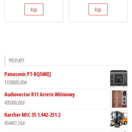
Kup
Kup
PRODUKTY
Panasonic PT-RQ50KEJ
1338000,00
zł
Audiovector R11 Arrete Wiśniowy
495000,00
zł
Karcher MIC 35 1.442-251.2
434401,56
zł