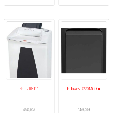
Hsm 2103111
Fellowes LX220 Mini-Cut
4649,00
zł
1449,00
zł