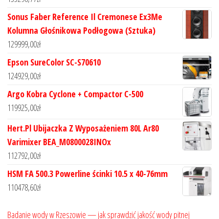
Sonus Faber Reference Il Cremonese Ex3Me
Kolumna Głośnikowa Podłogowa (Sztuka)
129999,00
zł
Epson SureColor SC-S70610
124929,00
zł
Argo Kobra Cyclone + Compactor C-500
119925,00
zł
Hert.Pl Ubijaczka Z Wyposażeniem 80L Ar80
Varimixer BEA_M0800028INOx
112792,00
zł
HSM FA 500.3 Powerline ścinki 10.5 x 40-76mm
110478,60
zł
Badanie wody w Rzeszowie — jak sprawdzić jakość wody pitnej