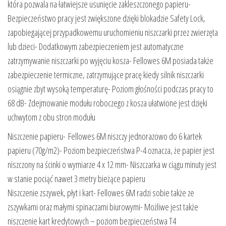
która pozwala na łatwiejsze usunięcie zakleszczonego papieru-
Bezpieczeństwo pracy jest zwiększone dzięki blokadzie Safety Lock,
zapobiegającej przypadkowemu uruchomieniu niszczarki przez zwierzęta
lub dzieci- Dodatkowym zabezpieczeniem jest automatyczne
zatrzymywanie niszczarki po wyjęciu kosza- Fellowes 6M posiada także
zabezpieczenie termiczne, zatrzymujące pracę kiedy silnik niszczarki
osiągnie zbyt wysoką temperaturę- Poziom głośności podczas pracy to
68 dB- Zdejmowanie modułu roboczego z kosza ułatwione jest dzięki
uchwytom z obu stron modułu
Niszczenie papieru- Fellowes 6M niszczy jednorazowo do 6 kartek
papieru (70g/m2)- Poziom bezpieczeństwa P-4 oznacza, że papier jest
niszczony na ścinki o wymiarze 4 x 12 mm- Niszczarka w ciągu minuty jest
w stanie pociąć nawet 3 metry bieżące papieru
Niszczenie zszywek, płyt i kart- Fellowes 6M radzi sobie także ze
zszywkami oraz małymi spinaczami biurowymi- Możliwe jest także
niszczenie kart kredytowych – poziom bezpieczeństwa T4