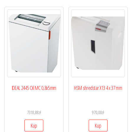
IDEAL 2445 Oil MC 0,8x5mm
HSM shredstar X13 4 x 37 mm
7318,88
zł
970,00
zł
Kup
Kup