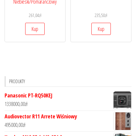
Niebieski/Pomarańczowy
261,04
zł
235,50
zł
Kup
Kup
PRODUKTY
Panasonic PT-RQ50KEJ
1338000,00
zł
Audiovector R11 Arrete Wiśniowy
495000,00
zł