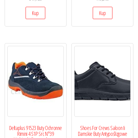
Kup
Kup
Deltaplus 91523 Buty Ochronne
Shoes For Crews Saloon Ii
Rimini 4 S1P Src N°39
Damskie Buty Antypoślizgowe