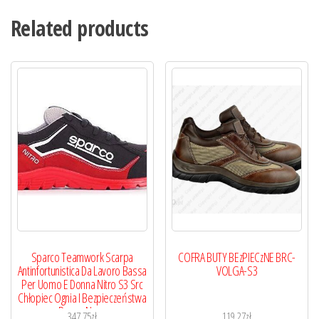
Related products
Sparco Teamwork Scarpa
COFRA BUTY BEzPIECzNE BRC-
Antinfortunistica Da Lavoro Bassa
VOLGA-S3
Per Uomo E Donna Nitro S3 Src
Chłopiec Ognia I Bezpieczeństwa
Rosso Nero
347,75
zł
119,27
zł