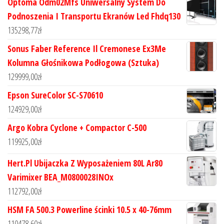
Optoma Odm02Mfs Uniwersalny System Do
Podnoszenia I Transportu Ekranów Led Fhdq130
135298,77
zł
Sonus Faber Reference Il Cremonese Ex3Me
Kolumna Głośnikowa Podłogowa (Sztuka)
129999,00
zł
Epson SureColor SC-S70610
124929,00
zł
Argo Kobra Cyclone + Compactor C-500
119925,00
zł
Hert.Pl Ubijaczka Z Wyposażeniem 80L Ar80
Varimixer BEA_M0800028INOx
112792,00
zł
HSM FA 500.3 Powerline ścinki 10.5 x 40-76mm
110478,60
zł