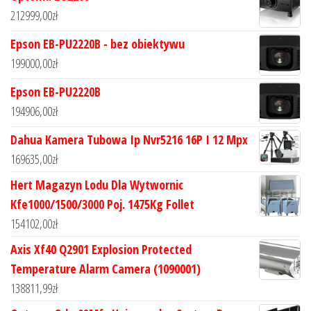
212999,00
zł
Epson EB-PU2220B - bez obiektywu
199000,00
zł
Epson EB-PU2220B
194906,00
zł
Dahua Kamera Tubowa Ip Nvr5216 16P I 12 Mpx
169635,00
zł
Hert Magazyn Lodu Dla Wytwornic
Kfe1000/1500/3000 Poj. 1475Kg Follet
154102,00
zł
Axis Xf40 Q2901 Explosion Protected
Temperature Alarm Camera (1090001)
138811,99
zł