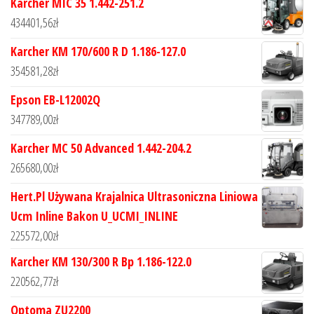
Karcher MIC 35 1.442-251.2
434401,56
zł
Karcher KM 170/600 R D 1.186-127.0
354581,28
zł
Epson EB-L12002Q
347789,00
zł
Karcher MC 50 Advanced 1.442-204.2
265680,00
zł
Hert.Pl Używana Krajalnica Ultrasoniczna Liniowa
Ucm Inline Bakon U_UCMI_INLINE
225572,00
zł
Karcher KM 130/300 R Bp 1.186-122.0
220562,77
zł
Optoma ZU2200