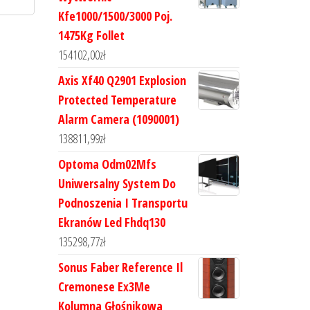
Kfe1000/1500/3000 Poj.
1475Kg Follet
154102,00
zł
Axis Xf40 Q2901 Explosion
Protected Temperature
Alarm Camera (1090001)
138811,99
zł
Optoma Odm02Mfs
Uniwersalny System Do
Podnoszenia I Transportu
Ekranów Led Fhdq130
135298,77
zł
Sonus Faber Reference Il
Cremonese Ex3Me
Kolumna Głośnikowa