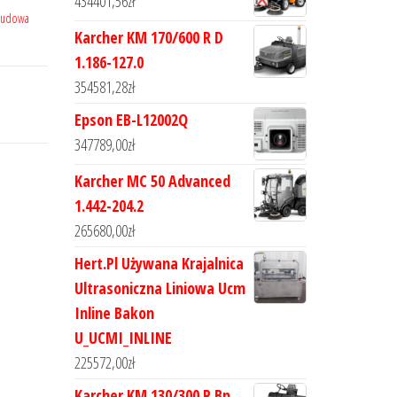
434401,56
zł
udowa
Karcher KM 170/600 R D
1.186-127.0
354581,28
zł
Epson EB-L12002Q
347789,00
zł
Karcher MC 50 Advanced
1.442-204.2
265680,00
zł
Hert.Pl Używana Krajalnica
Ultrasoniczna Liniowa Ucm
Inline Bakon
U_UCMI_INLINE
225572,00
zł
Karcher KM 130/300 R Bp