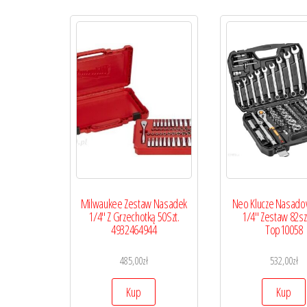
Milwaukee Zestaw Nasadek
Neo Klucze Nasado
1/4″ Z Grzechotką 50Szt.
1/4″ Zestaw 82sz
4932464944
Top10058
485,00
zł
532,00
zł
Kup
Kup