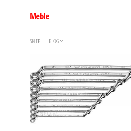
Przejdź
do
Meble
treści
SKLEP
BLOG