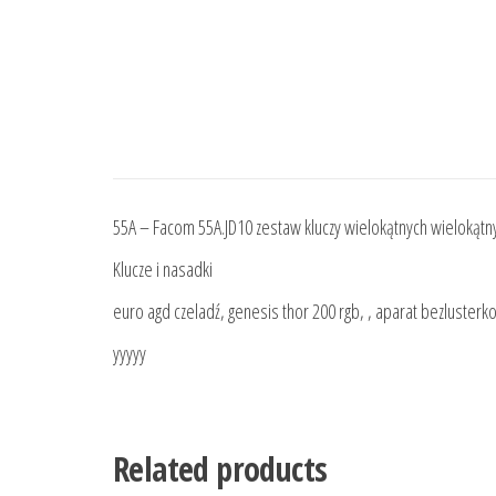
55A – Facom 55A.JD10 zestaw kluczy wielokątnych wielokątn
Klucze i nasadki
euro agd czeladź, genesis thor 200 rgb, , aparat bezlusterkowy
yyyyy
Related products