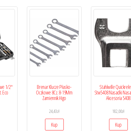
we 1/2″
Brenar Klucze Płasko-
Stahlwille Quickrel
t. Eco
Oczkowe 8Cz. 8-19Mm
Stw5408 Nasadki Nas
Zamiennik Higo
Akcesoria 5408
24,43
zł
182,00
zł
Kup
Kup