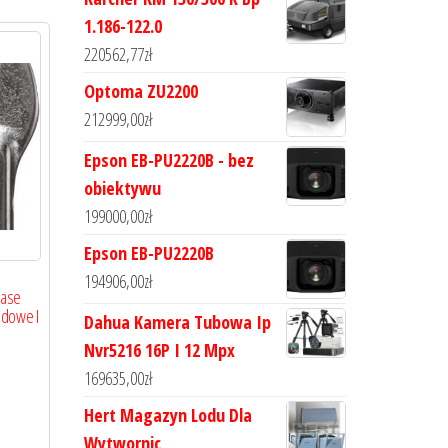
1.186-122.0
220562,77
zł
Optoma ZU2200
212999,00
zł
Epson EB-PU2220B - bez
obiektywu
199000,00
zł
Epson EB-PU2220B
194906,00
zł
ease
adowe I
Dahua Kamera Tubowa Ip
Nvr5216 16P I 12 Mpx
169635,00
zł
Hert Magazyn Lodu Dla
Wytwornic