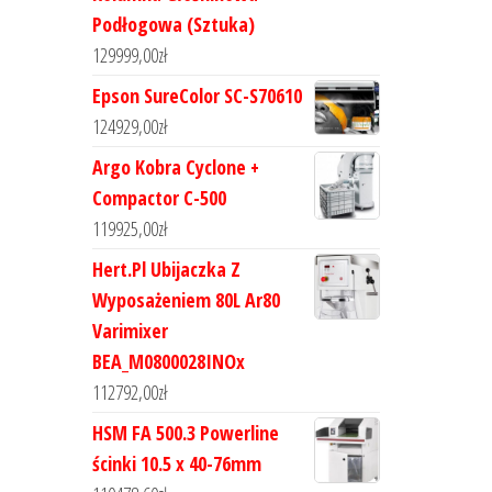
Podłogowa (Sztuka)
129999,00
zł
Epson SureColor SC-S70610
124929,00
zł
Argo Kobra Cyclone +
Compactor C-500
119925,00
zł
Hert.Pl Ubijaczka Z
Wyposażeniem 80L Ar80
Varimixer
BEA_M0800028INOx
112792,00
zł
HSM FA 500.3 Powerline
ścinki 10.5 x 40-76mm