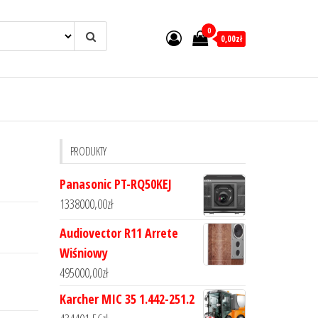
0
0,00zł
PRODUKTY
Panasonic PT-RQ50KEJ
1338000,00
zł
Audiovector R11 Arrete
Wiśniowy
495000,00
zł
Karcher MIC 35 1.442-251.2