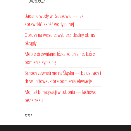
110478,60
zł
Badanie wody w Rzeszowie — jak
sprawdzić jakość wody pitnej
Obrusy na wesele: wybierz idealny obrus
okrągły
Meble drewniane: łóżka kolonialne, które
odmienią sypialnię
Schody zewnętrzne na Śląsku — balustrady i
drzwi loftowe, które odmienią elewację
Montaż klimatyzacji w Luboniu — fachowo i
bez stresu
zzzzz