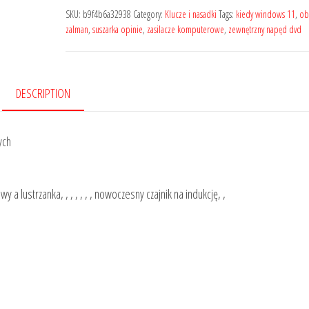
SKU:
b9f4b6a32938
Category:
Klucze i nasadki
Tags:
kiedy windows 11
,
ob
zalman
,
suszarka opinie
,
zasilacze komputerowe
,
zewnętrzny napęd dvd
DESCRIPTION
ych
 a lustrzanka, , , , , , , nowoczesny czajnik na indukcję, ,