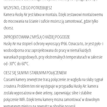
WSZYSTKO, CZEGO POTRZEBUJESZ
Kamera Husky Air jest łatwa w montażu. Dzięki zestawowi montażowemu
do mocowania na ścianie i suficie możesz ją zamontować, gdzie tylko
chcesz.
ZAPROJEKTOWANA Z MYŚLĄ O KAŻDEJ POGODZIE
Husky Air ma stopień ochrony wynoszący IP66. Oznacza to, że jest pyło- i
wodoodporna oraz zaprojektowana do pracy w niemal każdych
warunkach pogodowych, przy ekstremalnych temperaturach w zakresie
od -30°C do 60°C.
CIESZ SIĘ SILNYM I STABILNYM POŁĄCZENIEM
Czasami kamery zewnętrzne tracą połączenie ze względu na słaby sygnał
z routera. Problem ten nie występuje w przypadku Husky Air: kamera
została wyposażona w dwie anteny, zapewniając silne i stabilne
połączenie WiFi. Dzięki temu kamerę można zamontować w dowolnym
wymaganym miejscu na zewnątrz w obrębie posesji.