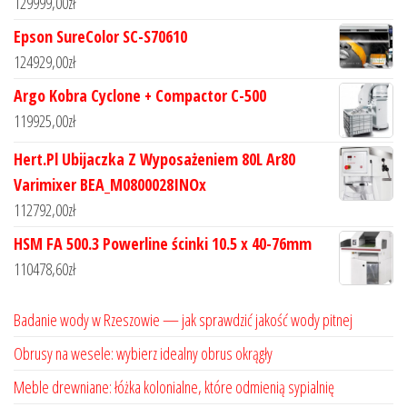
129999,00
zł
Epson SureColor SC-S70610
124929,00
zł
Argo Kobra Cyclone + Compactor C-500
119925,00
zł
Hert.Pl Ubijaczka Z Wyposażeniem 80L Ar80
Varimixer BEA_M0800028INOx
112792,00
zł
HSM FA 500.3 Powerline ścinki 10.5 x 40-76mm
110478,60
zł
Badanie wody w Rzeszowie — jak sprawdzić jakość wody pitnej
Obrusy na wesele: wybierz idealny obrus okrągły
Meble drewniane: łóżka kolonialne, które odmienią sypialnię