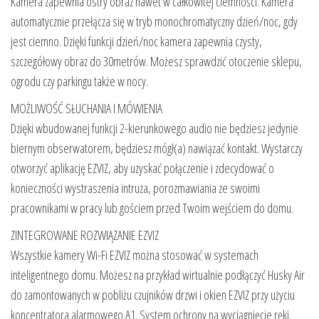
Kamera zapewnia ostry obraz nawet w całkowitej ciemności. Kamera
automatycznie przełącza się w tryb monochromatyczny dzień/noc, gdy
jest ciemno. Dzięki funkcji dzień/noc kamera zapewnia czysty,
szczegółowy obraz do 30metrów. Możesz sprawdzić otoczenie sklepu,
ogrodu czy parkingu także w nocy.
MOŻLIWOŚĆ SŁUCHANIA I MÓWIENIA
Dzięki wbudowanej funkcji 2-kierunkowego audio nie będziesz jedynie
biernym obserwatorem, będziesz mógł(a) nawiązać kontakt. Wystarczy
otworzyć aplikację EZVIZ, aby uzyskać połączenie i zdecydować o
konieczności wystraszenia intruza, porozmawiania ze swoimi
pracownikami w pracy lub gościem przed Twoim wejściem do domu.
ZINTEGROWANE ROZWIĄZANIE EZVIZ
Wszystkie kamery Wi-Fi EZVIZ można stosować w systemach
inteligentnego domu. Możesz na przykład wirtualnie podłączyć Husky Air
do zamontowanych w pobliżu czujników drzwi i okien EZVIZ przy użyciu
koncentratora alarmowego A1. System ochrony na wyciągnięcie ręki.