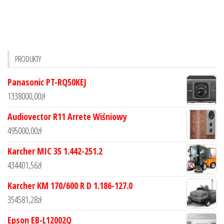
PRODUKTY
Panasonic PT-RQ50KEJ
1338000,00
zł
Audiovector R11 Arrete Wiśniowy
495000,00
zł
Karcher MIC 35 1.442-251.2
434401,56
zł
Karcher KM 170/600 R D 1.186-127.0
354581,28
zł
Epson EB-L12002Q