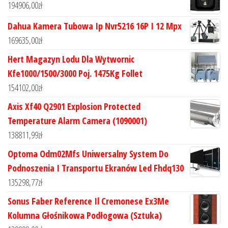
194906,00
zł
Dahua Kamera Tubowa Ip Nvr5216 16P I 12 Mpx
169635,00
zł
Hert Magazyn Lodu Dla Wytwornic
Kfe1000/1500/3000 Poj. 1475Kg Follet
154102,00
zł
Axis Xf40 Q2901 Explosion Protected
Temperature Alarm Camera (1090001)
138811,99
zł
Optoma Odm02Mfs Uniwersalny System Do
Podnoszenia I Transportu Ekranów Led Fhdq130
135298,77
zł
Sonus Faber Reference Il Cremonese Ex3Me
Kolumna Głośnikowa Podłogowa (Sztuka)