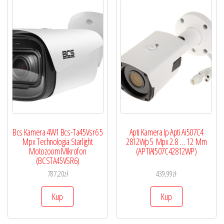
Bcs Kamera 4W1 Bcs-Ta45Vsr6 5
Apti Kamera Ip Apti Ai507C4
Mpx Technologia Starlight
2812Wp 5 Mpx 2.8 … 12 Mm
Motozoom Mikrofon
(APTIAI507C42812WP)
(BCSTA45VSR6)
787,20
zł
439,99
zł
Kup
Kup