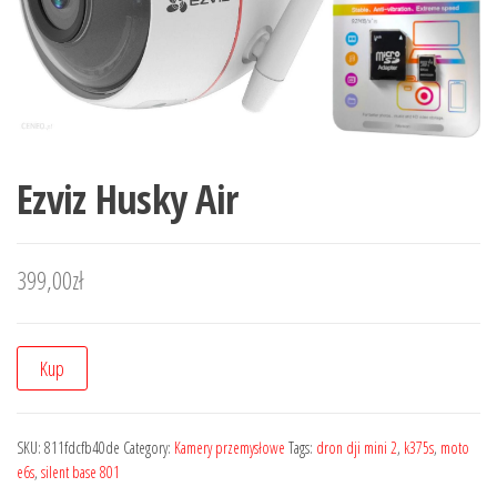
Ezviz Husky Air
399,00
zł
Kup
SKU:
811fdcfb40de
Category:
Kamery przemysłowe
Tags:
dron dji mini 2
,
k375s
,
moto
e6s
,
silent base 801