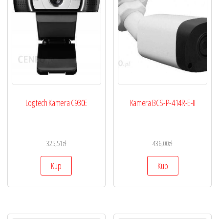
Logitech Kamera C930E
Kamera BCS-P-414R-E-II
325,51
zł
436,00
zł
Kup
Kup