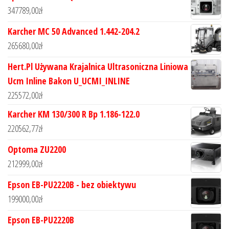
347789,00
zł
Karcher MC 50 Advanced 1.442-204.2
265680,00
zł
Hert.Pl Używana Krajalnica Ultrasoniczna Liniowa
Ucm Inline Bakon U_UCMI_INLINE
225572,00
zł
Karcher KM 130/300 R Bp 1.186-122.0
220562,77
zł
Optoma ZU2200
212999,00
zł
Epson EB-PU2220B - bez obiektywu
199000,00
zł
Epson EB-PU2220B