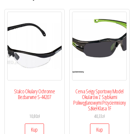
Stalco Okulary Ochronne
Cerva Seigy Sportowy Model
Bezbarwne S-44207
Okularów Z Szybkami
Poliwęglanowymi Przyciemniony
Szkieł Klasa 1F
10,80
zł
40,33
zł
Kup
Kup