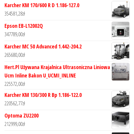
Karcher KM 170/600 R D 1.186-127.0
354581,28
zł
Epson EB-L12002Q
347789,00
zł
Karcher MC 50 Advanced 1.442-204.2
265680,00
zł
Hert.Pl Używana Krajalnica Ultrasoniczna Liniowa
Ucm Inline Bakon U_UCMI_INLINE
225572,00
zł
Karcher KM 130/300 R Bp 1.186-122.0
220562,77
zł
Optoma ZU2200
212999,00
zł