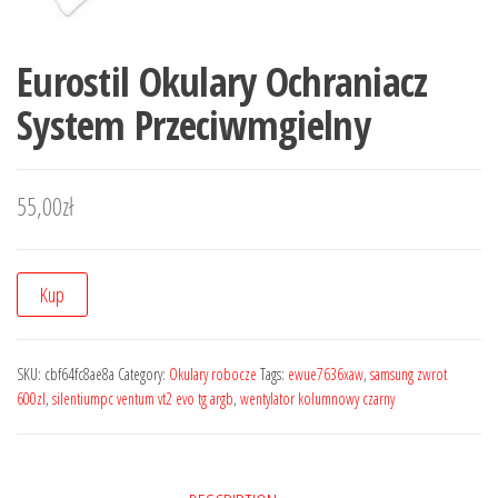
Eurostil Okulary Ochraniacz
System Przeciwmgielny
55,00
zł
Kup
SKU:
cbf64fc8ae8a
Category:
Okulary robocze
Tags:
ewue7636xaw
,
samsung zwrot
600zl
,
silentiumpc ventum vt2 evo tg argb
,
wentylator kolumnowy czarny