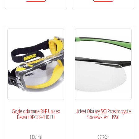
Gogle ochronne BHP Unisex
Univet Okulary 5X3 Przeźroczyste
Dewalt DPG82-11D EU
Soczewki As+ 1956
113,14
zł
37,70
zł