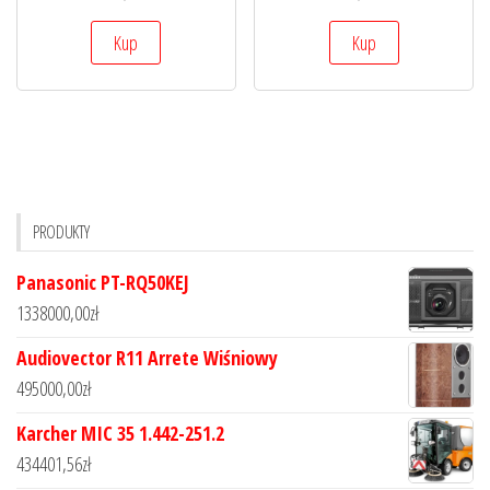
Kup
Kup
PRODUKTY
Panasonic PT-RQ50KEJ
1338000,00
zł
Audiovector R11 Arrete Wiśniowy
495000,00
zł
Karcher MIC 35 1.442-251.2
434401,56
zł