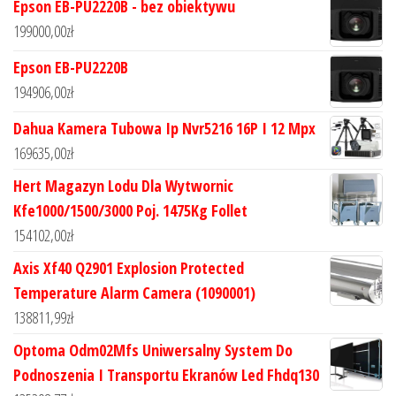
Epson EB-PU2220B - bez obiektywu
199000,00
zł
Epson EB-PU2220B
194906,00
zł
Dahua Kamera Tubowa Ip Nvr5216 16P I 12 Mpx
169635,00
zł
Hert Magazyn Lodu Dla Wytwornic
Kfe1000/1500/3000 Poj. 1475Kg Follet
154102,00
zł
Axis Xf40 Q2901 Explosion Protected
Temperature Alarm Camera (1090001)
138811,99
zł
Optoma Odm02Mfs Uniwersalny System Do
Podnoszenia I Transportu Ekranów Led Fhdq130