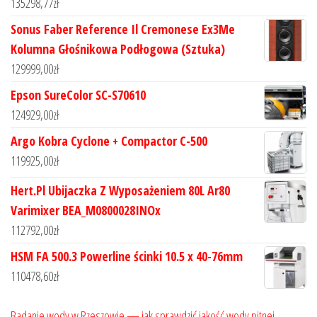
135298,77
zł
Sonus Faber Reference Il Cremonese Ex3Me
Kolumna Głośnikowa Podłogowa (Sztuka)
129999,00
zł
Epson SureColor SC-S70610
124929,00
zł
Argo Kobra Cyclone + Compactor C-500
119925,00
zł
Hert.Pl Ubijaczka Z Wyposażeniem 80L Ar80
Varimixer BEA_M0800028INOx
112792,00
zł
HSM FA 500.3 Powerline ścinki 10.5 x 40-76mm
110478,60
zł
Badanie wody w Rzeszowie — jak sprawdzić jakość wody pitnej