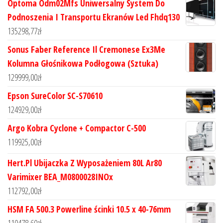
Optoma Odm02Mfs Uniwersalny System Do
Podnoszenia I Transportu Ekranów Led Fhdq130
135298,77
zł
Sonus Faber Reference Il Cremonese Ex3Me
Kolumna Głośnikowa Podłogowa (Sztuka)
129999,00
zł
Epson SureColor SC-S70610
124929,00
zł
Argo Kobra Cyclone + Compactor C-500
119925,00
zł
Hert.Pl Ubijaczka Z Wyposażeniem 80L Ar80
Varimixer BEA_M0800028INOx
112792,00
zł
HSM FA 500.3 Powerline ścinki 10.5 x 40-76mm