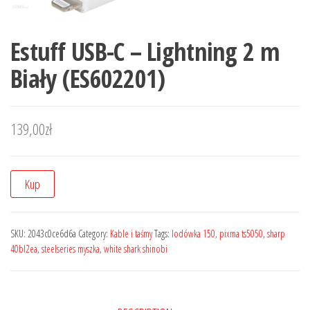
Estuff USB-C – Lightning 2 m
Biały (ES602201)
139,00
zł
Kup
SKU:
2043c0ce6d6a
Category:
Kable i taśmy
Tags:
lodówka 150
,
pixma ts5050
,
sharp
40bl2ea
,
steelseries myszka
,
white shark shinobi