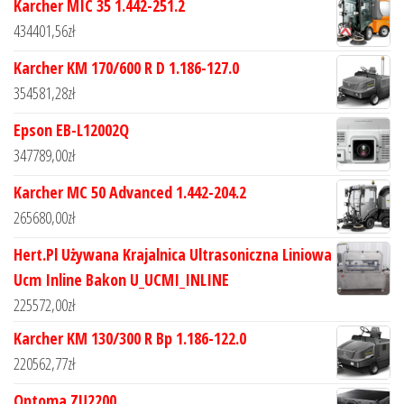
Karcher MIC 35 1.442-251.2
434401,56
zł
Karcher KM 170/600 R D 1.186-127.0
354581,28
zł
Epson EB-L12002Q
347789,00
zł
Karcher MC 50 Advanced 1.442-204.2
265680,00
zł
Hert.Pl Używana Krajalnica Ultrasoniczna Liniowa
Ucm Inline Bakon U_UCMI_INLINE
225572,00
zł
Karcher KM 130/300 R Bp 1.186-122.0
220562,77
zł
Optoma ZU2200