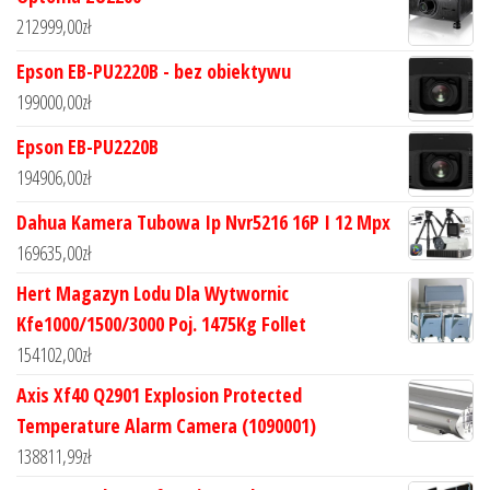
212999,00
zł
Epson EB-PU2220B - bez obiektywu
199000,00
zł
Epson EB-PU2220B
194906,00
zł
Dahua Kamera Tubowa Ip Nvr5216 16P I 12 Mpx
169635,00
zł
Hert Magazyn Lodu Dla Wytwornic
Kfe1000/1500/3000 Poj. 1475Kg Follet
154102,00
zł
Axis Xf40 Q2901 Explosion Protected
Temperature Alarm Camera (1090001)
138811,99
zł