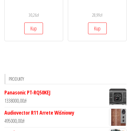
30,26
zł
28,99
zł
Kup
Kup
PRODUKTY
Panasonic PT-RQ50KEJ
1338000,00
zł
Audiovector R11 Arrete Wiśniowy
495000,00
zł