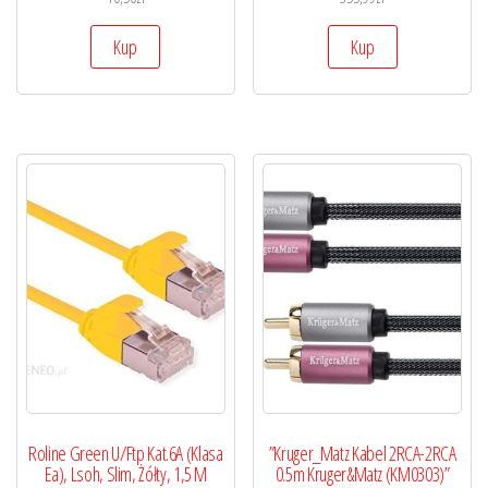
Kup
Kup
Roline Green U/Ftp Kat.6A (Klasa
”Kruger_Matz Kabel 2RCA-2RCA
Ea), Lsoh, Slim, Żółty, 1,5 M
0.5m Kruger&Matz (KM0303)”