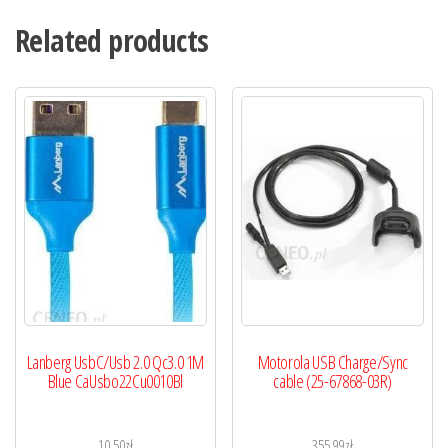
Related products
Lanberg UsbC/Usb 2.0 Qc3.0 1M
Motorola USB Charge/Sync
Blue CaUsbo22Cu0010Bl
cable (25-67868-03R)
10,50
zł
355,99
zł