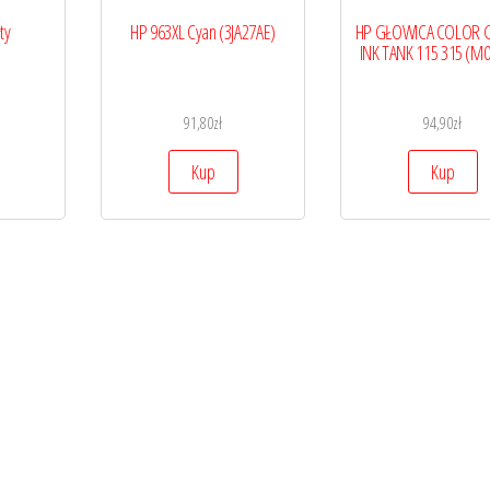
ty
HP 963XL Cyan (3JA27AE)
HP GŁOWICA COLOR 
INK TANK 115 315 (M
91,80
zł
94,90
zł
Kup
Kup