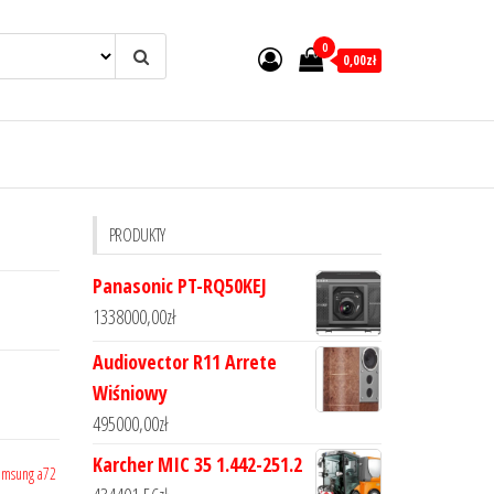
0
0,00zł
PRODUKTY
Panasonic PT-RQ50KEJ
1338000,00
zł
Audiovector R11 Arrete
Wiśniowy
495000,00
zł
Karcher MIC 35 1.442-251.2
amsung a72