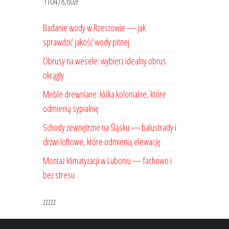
110478,60
zł
Badanie wody w Rzeszowie — jak
sprawdzić jakość wody pitnej
Obrusy na wesele: wybierz idealny obrus
okrągły
Meble drewniane: łóżka kolonialne, które
odmienią sypialnię
Schody zewnętrzne na Śląsku — balustrady i
drzwi loftowe, które odmienią elewację
Montaż klimatyzacji w Luboniu — fachowo i
bez stresu
zzzzz