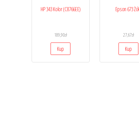
HP 343 Kolor (C8766EE)
Epson 673 Żół
189,90
zł
27,67
zł
Kup
Kup