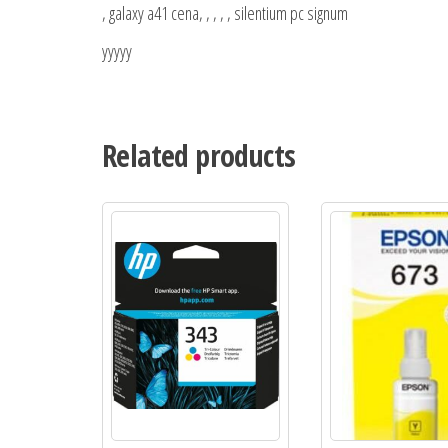
, galaxy a41 cena, , , , , silentium pc signum
yyyyy
Related products