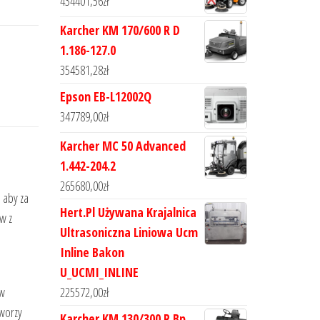
434401,56
zł
Karcher KM 170/600 R D
1.186-127.0
354581,28
zł
Epson EB-L12002Q
347789,00
zł
Karcher MC 50 Advanced
1.442-204.2
265680,00
zł
 aby za
Hert.Pl Używana Krajalnica
w z
Ultrasoniczna Liniowa Ucm
Inline Bakon
U_UCMI_INLINE
aw
225572,00
zł
worzy
Karcher KM 130/300 R Bp