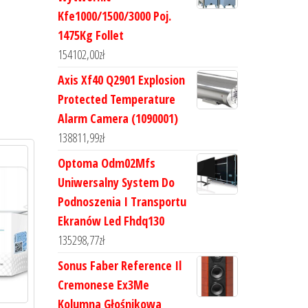
Kfe1000/1500/3000 Poj.
1475Kg Follet
154102,00
zł
Axis Xf40 Q2901 Explosion
Protected Temperature
Alarm Camera (1090001)
138811,99
zł
Optoma Odm02Mfs
Uniwersalny System Do
Podnoszenia I Transportu
Ekranów Led Fhdq130
135298,77
zł
Sonus Faber Reference Il
Cremonese Ex3Me
Kolumna Głośnikowa