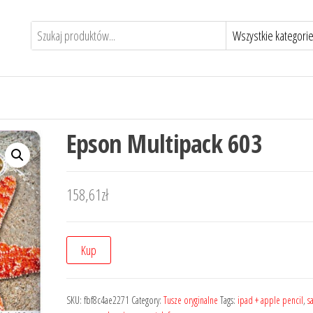
Epson Multipack 603
158,61
zł
Kup
SKU:
fbf8c4ae2271
Category:
Tusze oryginalne
Tags:
ipad + apple pencil
,
s