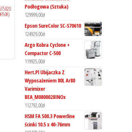
Podłogowa (Sztuka)
GT5820
0H50A)
129999,00
zł
Epson SureColor SC-S70610
124929,00
zł
Argo Kobra Cyclone +
Compactor C-500
119925,00
zł
Hert.Pl Ubijaczka Z
Wyposażeniem 80L Ar80
Varimixer
BEA_M0800028INOx
112792,00
zł
HSM FA 500.3 Powerline
ścinki 10.5 x 40-76mm