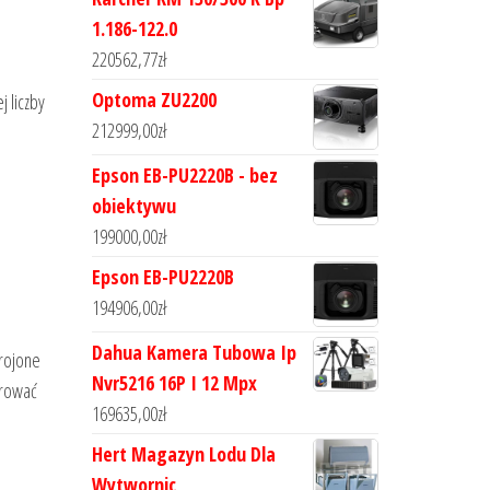
1.186-122.0
220562,77
zł
Optoma ZU2200
 liczby
212999,00
zł
Epson EB-PU2220B - bez
obiektywu
199000,00
zł
Epson EB-PU2220B
194906,00
zł
Dahua Kamera Tubowa Ip
rojone
Nvr5216 16P I 12 Mpx
erować
169635,00
zł
Hert Magazyn Lodu Dla
Wytwornic