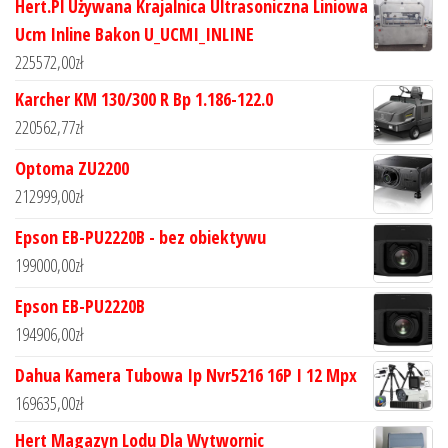
Hert.Pl Używana Krajalnica Ultrasoniczna Liniowa
Ucm Inline Bakon U_UCMI_INLINE
225572,00
zł
Karcher KM 130/300 R Bp 1.186-122.0
220562,77
zł
Optoma ZU2200
212999,00
zł
Epson EB-PU2220B - bez obiektywu
199000,00
zł
Epson EB-PU2220B
194906,00
zł
Dahua Kamera Tubowa Ip Nvr5216 16P I 12 Mpx
169635,00
zł
Hert Magazyn Lodu Dla Wytwornic