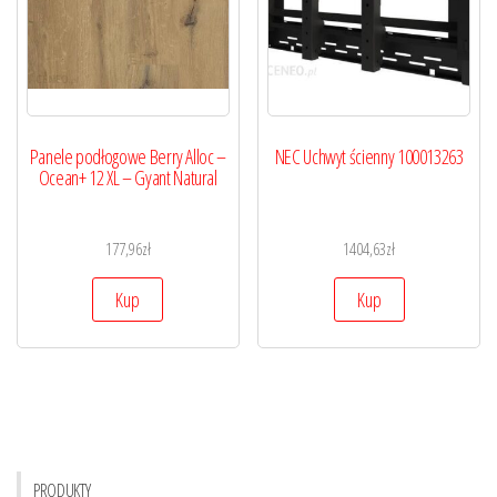
Panele podłogowe Berry Alloc –
NEC Uchwyt ścienny 100013263
Ocean+ 12 XL – Gyant Natural
177,96
zł
1404,63
zł
Kup
Kup
PRODUKTY