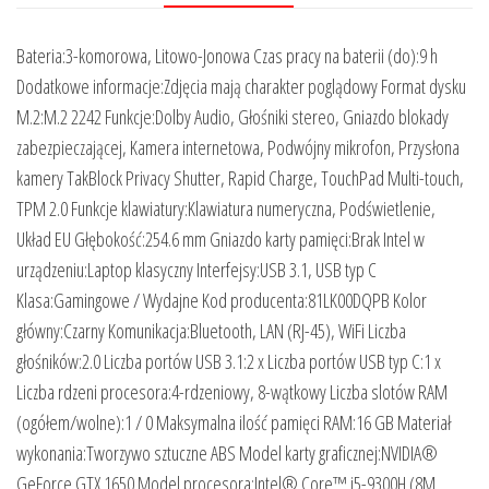
Bateria:3-komorowa, Litowo-Jonowa Czas pracy na baterii (do):9 h
Dodatkowe informacje:Zdjęcia mają charakter poglądowy Format dysku
M.2:M.2 2242 Funkcje:Dolby Audio, Głośniki stereo, Gniazdo blokady
zabezpieczającej, Kamera internetowa, Podwójny mikrofon, Przysłona
kamery TakBlock Privacy Shutter, Rapid Charge, TouchPad Multi-touch,
TPM 2.0 Funkcje klawiatury:Klawiatura numeryczna, Podświetlenie,
Układ EU Głębokość:254.6 mm Gniazdo karty pamięci:Brak Intel w
urządzeniu:Laptop klasyczny Interfejsy:USB 3.1, USB typ C
Klasa:Gamingowe / Wydajne Kod producenta:81LK00DQPB Kolor
główny:Czarny Komunikacja:Bluetooth, LAN (RJ-45), WiFi Liczba
głośników:2.0 Liczba portów USB 3.1:2 x Liczba portów USB typ C:1 x
Liczba rdzeni procesora:4-rdzeniowy, 8-wątkowy Liczba slotów RAM
(ogółem/wolne):1 / 0 Maksymalna ilość pamięci RAM:16 GB Materiał
wykonania:Tworzywo sztuczne ABS Model karty graficznej:NVIDIA®
GeForce GTX 1650 Model procesora:Intel® Core™ i5-9300H (8M