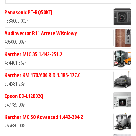
Panasonic PT-RQ50KEJ
1338000,00
zł
Audiovector R11 Arrete Wiśniowy
495000,00
zł
Karcher MIC 35 1.442-251.2
434401,56
zł
Karcher KM 170/600 R D 1.186-127.0
354581,28
zł
Epson EB-L12002Q
347789,00
zł
Karcher MC 50 Advanced 1.442-204.2
265680,00
zł