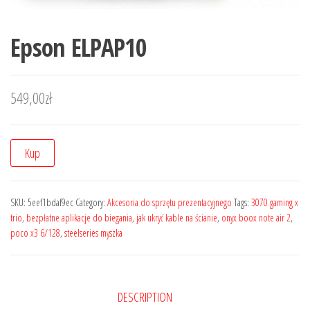
Epson ELPAP10
549,00
zł
Kup
SKU:
5eef1bdaf9ec
Category:
Akcesoria do sprzętu prezentacyjnego
Tags:
3070 gaming x
trio
,
bezpłatne aplikacje do biegania
,
jak ukryć kable na ścianie
,
onyx boox note air 2
,
poco x3 6/128
,
steelseries myszka
DESCRIPTION