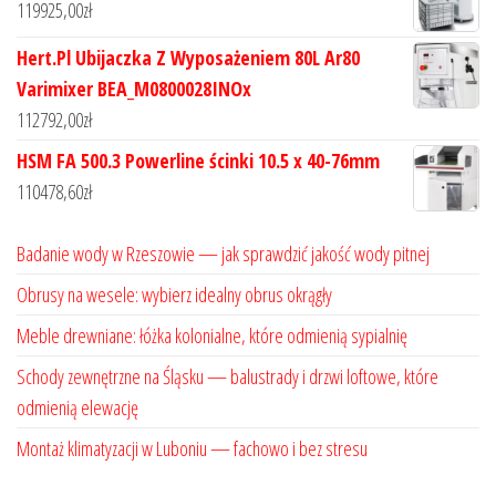
119925,00
zł
Hert.Pl Ubijaczka Z Wyposażeniem 80L Ar80
Varimixer BEA_M0800028INOx
112792,00
zł
HSM FA 500.3 Powerline ścinki 10.5 x 40-76mm
110478,60
zł
Badanie wody w Rzeszowie — jak sprawdzić jakość wody pitnej
Obrusy na wesele: wybierz idealny obrus okrągły
Meble drewniane: łóżka kolonialne, które odmienią sypialnię
Schody zewnętrzne na Śląsku — balustrady i drzwi loftowe, które
odmienią elewację
Montaż klimatyzacji w Luboniu — fachowo i bez stresu