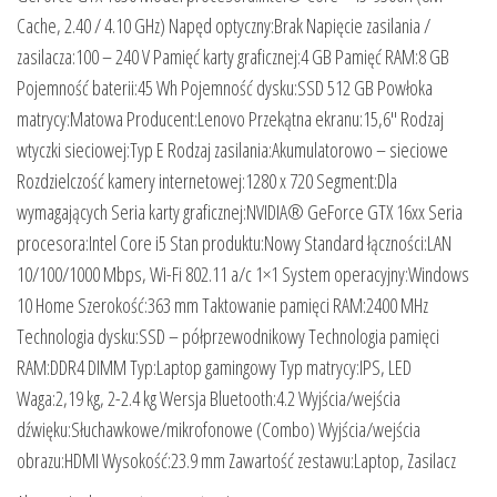
Cache, 2.40 / 4.10 GHz) Napęd optyczny:Brak Napięcie zasilania /
zasilacza:100 – 240 V Pamięć karty graficznej:4 GB Pamięć RAM:8 GB
Pojemność baterii:45 Wh Pojemność dysku:SSD 512 GB Powłoka
matrycy:Matowa Producent:Lenovo Przekątna ekranu:15,6″ Rodzaj
wtyczki sieciowej:Typ E Rodzaj zasilania:Akumulatorowo – sieciowe
Rozdzielczość kamery internetowej:1280 x 720 Segment:Dla
wymagających Seria karty graficznej:NVIDIA® GeForce GTX 16xx Seria
procesora:Intel Core i5 Stan produktu:Nowy Standard łączności:LAN
10/100/1000 Mbps, Wi-Fi 802.11 a/c 1×1 System operacyjny:Windows
10 Home Szerokość:363 mm Taktowanie pamięci RAM:2400 MHz
Technologia dysku:SSD – półprzewodnikowy Technologia pamięci
RAM:DDR4 DIMM Typ:Laptop gamingowy Typ matrycy:IPS, LED
Waga:2,19 kg, 2-2.4 kg Wersja Bluetooth:4.2 Wyjścia/wejścia
dźwięku:Słuchawkowe/mikrofonowe (Combo) Wyjścia/wejścia
obrazu:HDMI Wysokość:23.9 mm Zawartość zestawu:Laptop, Zasilacz