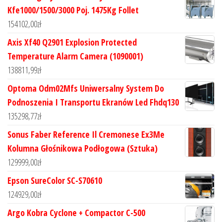
Kfe1000/1500/3000 Poj. 1475Kg Follet
154102,00
zł
Axis Xf40 Q2901 Explosion Protected
Temperature Alarm Camera (1090001)
138811,99
zł
Optoma Odm02Mfs Uniwersalny System Do
Podnoszenia I Transportu Ekranów Led Fhdq130
135298,77
zł
Sonus Faber Reference Il Cremonese Ex3Me
Kolumna Głośnikowa Podłogowa (Sztuka)
129999,00
zł
Epson SureColor SC-S70610
124929,00
zł
Argo Kobra Cyclone + Compactor C-500