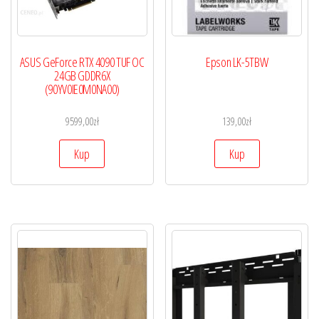
ASUS GeForce RTX 4090 TUF OC
Epson LK-5TBW
24GB GDDR6X
(90YV0IE0M0NA00)
9599,00
zł
139,00
zł
Kup
Kup