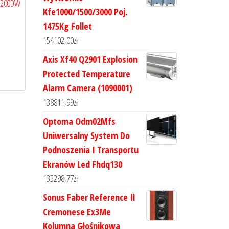
L5200DW
Kfe1000/1500/3000 Poj.
1475Kg Follet
154102,00
zł
Axis Xf40 Q2901 Explosion
Protected Temperature
Alarm Camera (1090001)
138811,99
zł
Optoma Odm02Mfs
Uniwersalny System Do
Podnoszenia I Transportu
Ekranów Led Fhdq130
135298,77
zł
Sonus Faber Reference Il
Cremonese Ex3Me
Kolumna Głośnikowa