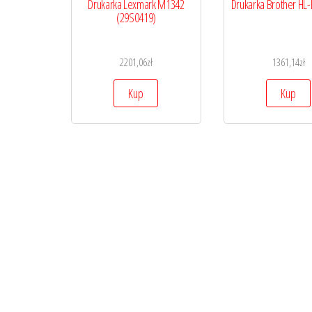
Drukarka Lexmark M1342
Drukarka Brother H
(29S0419)
2201,06
zł
1361,14
zł
Kup
Kup