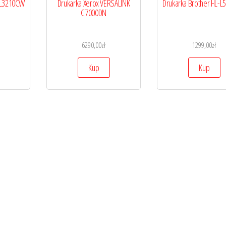
L-L3210CW
Drukarka Xerox VERSALINK
Drukarka Brother HL-
C7000DN
6290,00
zł
1299,00
zł
Kup
Kup