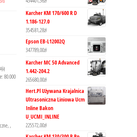
434401,56
zł
pro
Karcher KM 170/600 R D
1.186-127.0
354581,28
zł
Epson EB-L12002Q
347789,00
zł
Karcher MC 50 Advanced
ują
1.442-204.2
e: 80.000
265680,00
zł
Hert.Pl Używana Krajalnica
Ultrasoniczna Liniowa Ucm
Inline Bakon
U_UCMI_INLINE
225572,00
zł
czne, ,
Karcher KM 130/300 R Bp