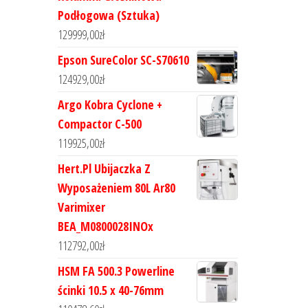
Podłogowa (Sztuka)
129999,00
zł
Epson SureColor SC-S70610
124929,00
zł
Argo Kobra Cyclone +
Compactor C-500
119925,00
zł
Hert.Pl Ubijaczka Z
Wyposażeniem 80L Ar80
Varimixer
BEA_M0800028INOx
112792,00
zł
HSM FA 500.3 Powerline
ścinki 10.5 x 40-76mm