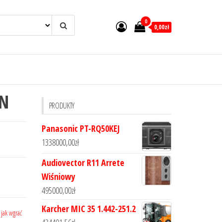
0
0,00zł
DN
PRODUKTY
Panasonic PT-RQ50KEJ
1338000,00
zł
Audiovector R11 Arrete
Wiśniowy
495000,00
zł
Karcher MIC 35 1.442-251.2
,
jak wgrać