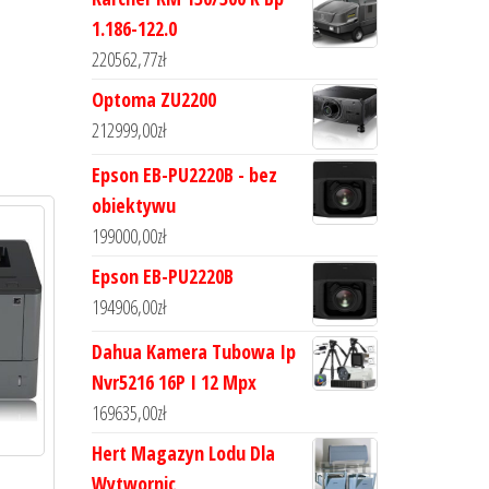
1.186-122.0
220562,77
zł
Optoma ZU2200
212999,00
zł
Epson EB-PU2220B - bez
obiektywu
199000,00
zł
Epson EB-PU2220B
194906,00
zł
Dahua Kamera Tubowa Ip
Nvr5216 16P I 12 Mpx
169635,00
zł
Hert Magazyn Lodu Dla
Wytwornic