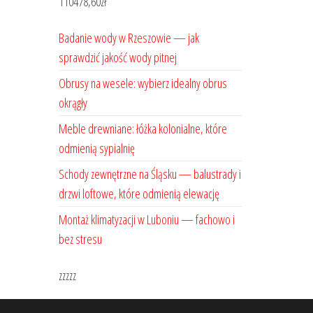
110478,60
zł
Badanie wody w Rzeszowie — jak
sprawdzić jakość wody pitnej
Obrusy na wesele: wybierz idealny obrus
okrągły
Meble drewniane: łóżka kolonialne, które
odmienią sypialnię
Schody zewnętrzne na Śląsku — balustrady i
drzwi loftowe, które odmienią elewację
Montaż klimatyzacji w Luboniu — fachowo i
bez stresu
zzzzz