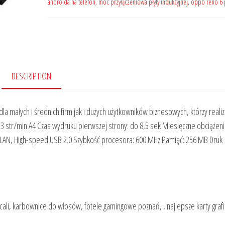
androida na telefon
,
moc przyłączeniowa płyty indukcyjnej
,
oppo reno 6 
DESCRIPTION
małych i średnich firm jak i dużych użytkowników biznesowych, którzy realiz
3 str/min A4 Czas wydruku pierwszej strony: do 8,5 sek Miesięczne obciążeni
: LAN, High-speed USB 2.0 Szybkość procesora: 600 MHz Pamięć: 256 MB Druk
 55 cali, karbownice do włosów, fotele gamingowe poznań, , najlepsze karty grafi