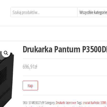
Drukarka Pantum P3500
696,91
zł
Kup
SKU:
574f03027c9f
Category:
Drukarki laserowe
Tags:
crucial ballistix 3200