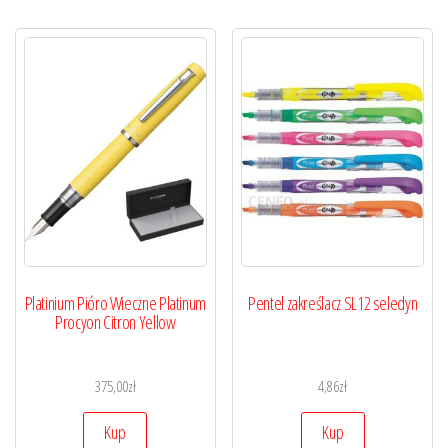
Platinium Pióro Wieczne Platinum
Pentel zakreślacz SL12 seledyn
Procyon Citron Yellow
375,00
zł
4,86
zł
Kup
Kup