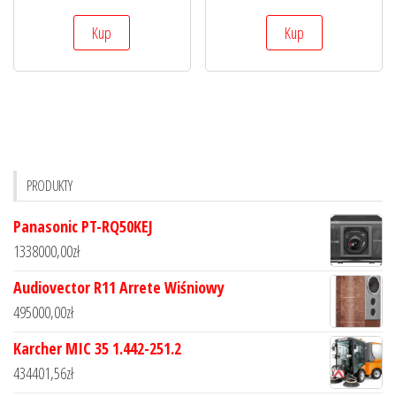
Kup
Kup
PRODUKTY
Panasonic PT-RQ50KEJ
1338000,00
zł
Audiovector R11 Arrete Wiśniowy
495000,00
zł
Karcher MIC 35 1.442-251.2
434401,56
zł