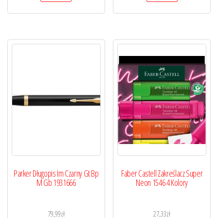
Parker Długopis Im Czarny Gt Bp
Faber Castell Zakreślacz Super
M Gb 1931666
Neon 1546 4 Kolory
79,99
zł
27,33
zł