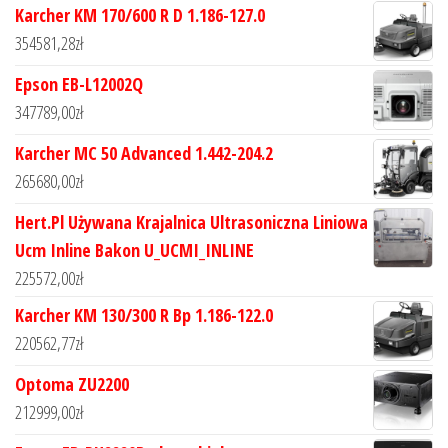
Karcher KM 170/600 R D 1.186-127.0
354581,28
zł
Epson EB-L12002Q
347789,00
zł
Karcher MC 50 Advanced 1.442-204.2
265680,00
zł
Hert.Pl Używana Krajalnica Ultrasoniczna Liniowa
Ucm Inline Bakon U_UCMI_INLINE
225572,00
zł
Karcher KM 130/300 R Bp 1.186-122.0
220562,77
zł
Optoma ZU2200
212999,00
zł