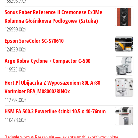
135298,77
zł
Sonus Faber Reference Il Cremonese Ex3Me
Kolumna Głośnikowa Podłogowa (Sztuka)
129999,00
zł
Epson SureColor SC-S70610
124929,00
zł
Argo Kobra Cyclone + Compactor C-500
119925,00
zł
Hert.Pl Ubijaczka Z Wyposażeniem 80L Ar80
Varimixer BEA_M0800028INOx
112792,00
zł
HSM FA 500.3 Powerline ścinki 10.5 x 40-76mm
110478,60
zł
Badanie wody w Rzeszowie — jak sprawdzić jakość wody pitnej