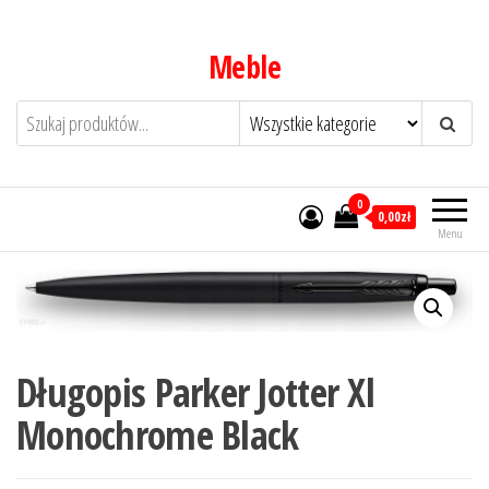
Przejdź
do
Meble
treści
0
0,00zł
Menu
Długopis Parker Jotter Xl
Monochrome Black