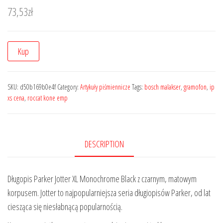
73,53
zł
Kup
SKU:
d50b169b0e4f
Category:
Artykuły piśmiennicze
Tags:
bosch malakser
,
gramofon
,
ip
xs cena
,
roccat kone emp
DESCRIPTION
Długopis Parker Jotter XL Monochrome Black z czarnym, matowym
korpusem. Jotter to najpopularniejsza seria długiopisów Parker, od lat
ciesząca się niesłabnącą popularnością.