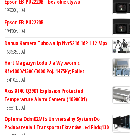
Epson EB-PU2220B - bez obiektywu
199000,00
zł
Epson EB-PU2220B
194906,00
zł
Dahua Kamera Tubowa Ip Nvr5216 16P I 12 Mpx
169635,00
zł
Hert Magazyn Lodu Dla Wytwornic
Kfe1000/1500/3000 Poj. 1475Kg Follet
154102,00
zł
Axis Xf40 Q2901 Explosion Protected
Temperature Alarm Camera (1090001)
138811,99
zł
Optoma Odm02Mfs Uniwersalny System Do
Podnoszenia I Transportu Ekranów Led Fhdq130