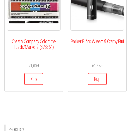
Creativ Company Colortime
Parker Pióro W Vect Xl Czarny Etui
Tusch/Markers (373561)
71,00
zł
61,67
zł
Kup
Kup
PRODUKTY