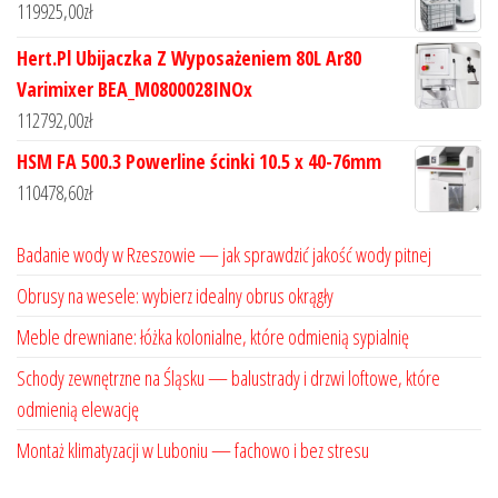
119925,00
zł
Hert.Pl Ubijaczka Z Wyposażeniem 80L Ar80
Varimixer BEA_M0800028INOx
112792,00
zł
HSM FA 500.3 Powerline ścinki 10.5 x 40-76mm
110478,60
zł
Badanie wody w Rzeszowie — jak sprawdzić jakość wody pitnej
Obrusy na wesele: wybierz idealny obrus okrągły
Meble drewniane: łóżka kolonialne, które odmienią sypialnię
Schody zewnętrzne na Śląsku — balustrady i drzwi loftowe, które
odmienią elewację
Montaż klimatyzacji w Luboniu — fachowo i bez stresu