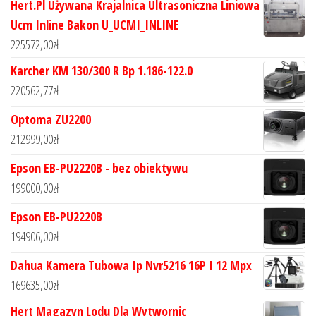
Hert.Pl Używana Krajalnica Ultrasoniczna Liniowa
Ucm Inline Bakon U_UCMI_INLINE
225572,00
zł
Karcher KM 130/300 R Bp 1.186-122.0
220562,77
zł
Optoma ZU2200
212999,00
zł
Epson EB-PU2220B - bez obiektywu
199000,00
zł
Epson EB-PU2220B
194906,00
zł
Dahua Kamera Tubowa Ip Nvr5216 16P I 12 Mpx
169635,00
zł
Hert Magazyn Lodu Dla Wytwornic