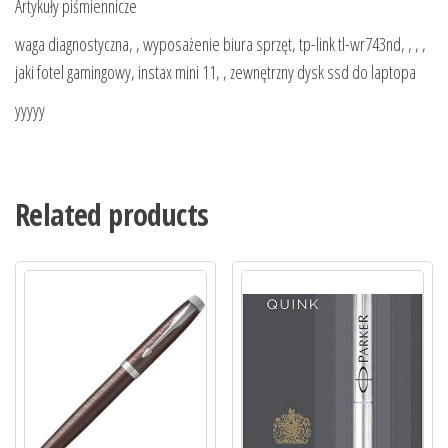
Artykuły piśmiennicze
waga diagnostyczna, , wyposażenie biura sprzęt, tp-link tl-wr743nd, , , ,
jaki fotel gamingowy, instax mini 11, , zewnętrzny dysk ssd do laptopa
yyyyy
Related products