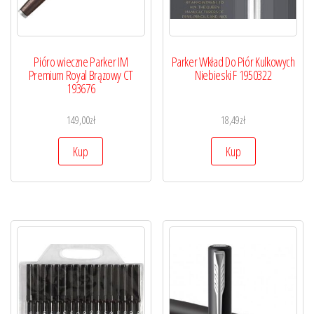
Pióro wieczne Parker IM
Parker Wkład Do Piór Kulkowych
Premium Royal Brązowy CT
Niebieski F 1950322
193676
149,00
zł
18,49
zł
Kup
Kup