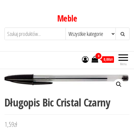
Przejdź
do
Meble
treści
0
0,00zł
Menu
Długopis Bic Cristal Czarny
1,59
zł