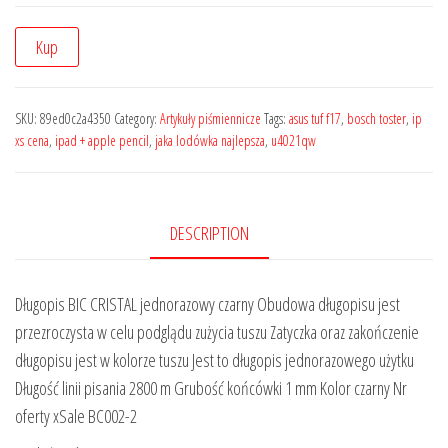
Kup
SKU:
89ed0c2a4350
Category:
Artykuły piśmiennicze
Tags:
asus tuf f17
,
bosch toster
,
ip
xs cena
,
ipad + apple pencil
,
jaka lodówka najlepsza
,
u4021qw
DESCRIPTION
Długopis BIC CRISTAL jednorazowy czarny Obudowa długopisu jest
przezroczysta w celu podglądu zużycia tuszu Zatyczka oraz zakończenie
długopisu jest w kolorze tuszu Jest to długopis jednorazowego użytku
Długość linii pisania 2800 m Grubość końcówki 1 mm Kolor czarny Nr
oferty xSale BC002-2