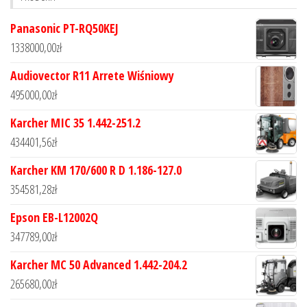
Panasonic PT-RQ50KEJ
1338000,00
zł
Audiovector R11 Arrete Wiśniowy
495000,00
zł
Karcher MIC 35 1.442-251.2
434401,56
zł
Karcher KM 170/600 R D 1.186-127.0
354581,28
zł
Epson EB-L12002Q
347789,00
zł
Karcher MC 50 Advanced 1.442-204.2
265680,00
zł