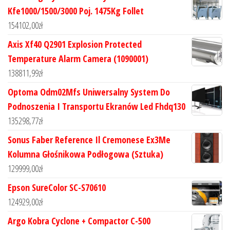
Kfe1000/1500/3000 Poj. 1475Kg Follet
154102,00
zł
Axis Xf40 Q2901 Explosion Protected
Temperature Alarm Camera (1090001)
138811,99
zł
Optoma Odm02Mfs Uniwersalny System Do
Podnoszenia I Transportu Ekranów Led Fhdq130
135298,77
zł
Sonus Faber Reference Il Cremonese Ex3Me
Kolumna Głośnikowa Podłogowa (Sztuka)
129999,00
zł
Epson SureColor SC-S70610
124929,00
zł
Argo Kobra Cyclone + Compactor C-500