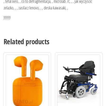
, tefal ixeo, , co to defragmentacja, , microlab 7c, , , jak wyczyscic
zelazko, , , zasilacz lenovo, , , deska kawasaki, ,
yyyyy
Related products