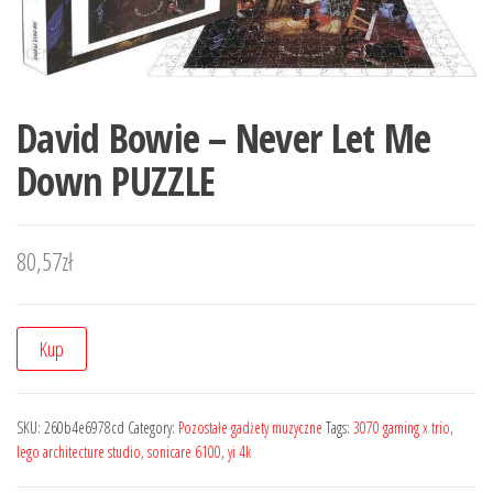
David Bowie – Never Let Me
Down PUZZLE
80,57
zł
Kup
SKU:
260b4e6978cd
Category:
Pozostałe gadżety muzyczne
Tags:
3070 gaming x trio
,
lego architecture studio
,
sonicare 6100
,
yi 4k