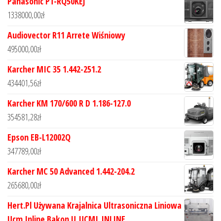
Panasonic PT-RQ50KEJ
1338000,00
zł
Audiovector R11 Arrete Wiśniowy
495000,00
zł
Karcher MIC 35 1.442-251.2
434401,56
zł
Karcher KM 170/600 R D 1.186-127.0
354581,28
zł
Epson EB-L12002Q
347789,00
zł
Karcher MC 50 Advanced 1.442-204.2
265680,00
zł
Hert.Pl Używana Krajalnica Ultrasoniczna Liniowa
Ucm Inline Bakon U_UCMI_INLINE