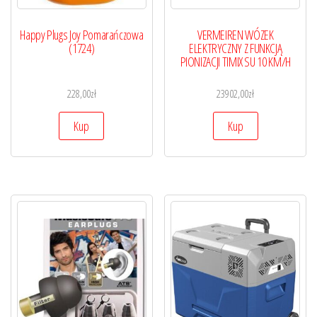
Happy Plugs Joy Pomarańczowa
VERMEIREN WÓZEK
(1724)
ELEKTRYCZNY Z FUNKCJĄ
PIONIZACJI TIMIX SU 10 KM/H
228,00
zł
23902,00
zł
Kup
Kup