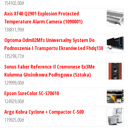
154102,00
zł
Axis Xf40 Q2901 Explosion Protected
Temperature Alarm Camera (1090001)
138811,99
zł
Optoma Odm02Mfs Uniwersalny System Do
Podnoszenia I Transportu Ekranów Led Fhdq130
135298,77
zł
Sonus Faber Reference Il Cremonese Ex3Me
Kolumna Głośnikowa Podłogowa (Sztuka)
129999,00
zł
Epson SureColor SC-S70610
124929,00
zł
Argo Kobra Cyclone + Compactor C-500
119925,00
zł