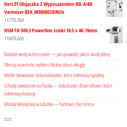
Hert.Pl Ubijaczka Z Wyposażeniem 80L Ar80
Varimixer BEA_M0800028INOx
112792,00
zł
HSM FA 500.3 Powerline ścinki 10.5 x 40-76mm
110478,60
zł
Badanie wody w Rzeszowie — jak sprawdzić jakość wody pitnej
Obrusy na wesele: wybierz idealny obrus okrągły
Meble drewniane: łóżka kolonialne, które odmienią sypialnię
Schody zewnętrzne na Śląsku — balustrady i drzwi loftowe, które
odmienią elewację
Montaż klimatyzacji w Luboniu — fachowo i bez stresu
zzzzz