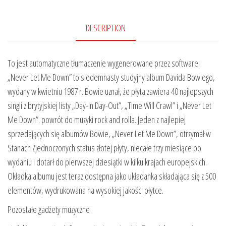
DESCRIPTION
To jest automatyczne tłumaczenie wygenerowane przez software:
„Never Let Me Down” to siedemnasty studyjny album Davida Bowiego,
wydany w kwietniu 1987 r. Bowie uznał, że płyta zawiera 40 najlepszych
singli z brytyjskiej listy „Day-In Day-Out”, „Time Will Crawl” i „Never Let
Me Down”. powrót do muzyki rock and rolla. Jeden z najlepiej
sprzedających się albumów Bowie, „Never Let Me Down”, otrzymał w
Stanach Zjednoczonych status złotej płyty, niecałe trzy miesiące po
wydaniu i dotarł do pierwszej dziesiątki w kilku krajach europejskich.
Okładka albumu jest teraz dostępna jako układanka składająca się z 500
elementów, wydrukowana na wysokiej jakości płytce.
Pozostałe gadżety muzyczne