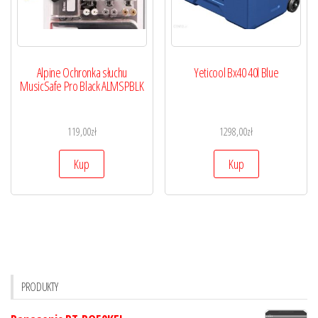
Alpine Ochronka słuchu
Yeticool Bx40 40l Blue
MusicSafe Pro Black ALMSPBLK
119,00
zł
1298,00
zł
Kup
Kup
PRODUKTY