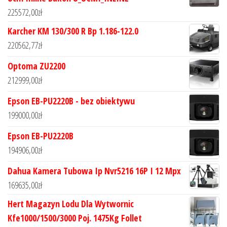
225572,00
zł
Karcher KM 130/300 R Bp 1.186-122.0
220562,77
zł
Optoma ZU2200
212999,00
zł
Epson EB-PU2220B - bez obiektywu
199000,00
zł
Epson EB-PU2220B
194906,00
zł
Dahua Kamera Tubowa Ip Nvr5216 16P I 12 Mpx
169635,00
zł
Hert Magazyn Lodu Dla Wytwornic
Kfe1000/1500/3000 Poj. 1475Kg Follet