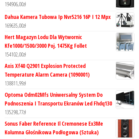
194906,00
zł
Dahua Kamera Tubowa Ip Nvr5216 16P I 12 Mpx
169635,00
zł
Hert Magazyn Lodu Dla Wytwornic
Kfe1000/1500/3000 Poj. 1475Kg Follet
154102,00
zł
Axis Xf40 Q2901 Explosion Protected
Temperature Alarm Camera (1090001)
138811,99
zł
Optoma Odm02Mfs Uniwersalny System Do
Podnoszenia I Transportu Ekranów Led Fhdq130
135298,77
zł
Sonus Faber Reference Il Cremonese Ex3Me
Kolumna Głośnikowa Podłogowa (Sztuka)