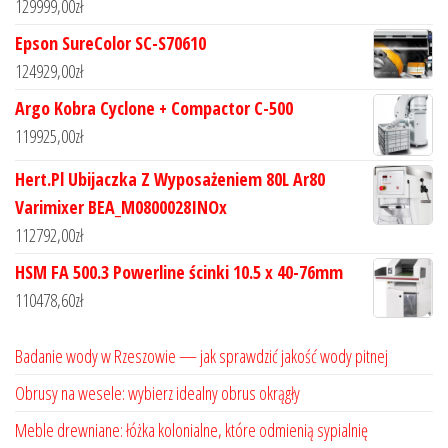
129999,00
zł
Epson SureColor SC-S70610
124929,00
zł
Argo Kobra Cyclone + Compactor C-500
119925,00
zł
Hert.Pl Ubijaczka Z Wyposażeniem 80L Ar80
Varimixer BEA_M0800028INOx
112792,00
zł
HSM FA 500.3 Powerline ścinki 10.5 x 40-76mm
110478,60
zł
Badanie wody w Rzeszowie — jak sprawdzić jakość wody pitnej
Obrusy na wesele: wybierz idealny obrus okrągły
Meble drewniane: łóżka kolonialne, które odmienią sypialnię