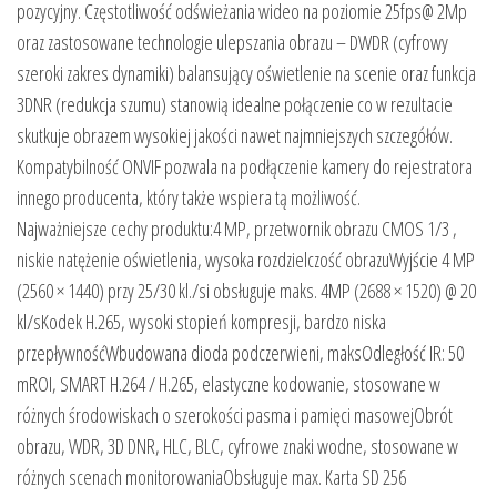
pozycyjny. Częstotliwość odświeżania wideo na poziomie 25fps@ 2Mp
oraz zastosowane technologie ulepszania obrazu – DWDR (cyfrowy
szeroki zakres dynamiki) balansujący oświetlenie na scenie oraz funkcja
3DNR (redukcja szumu) stanowią idealne połączenie co w rezultacie
skutkuje obrazem wysokiej jakości nawet najmniejszych szczegółów.
Kompatybilność ONVIF pozwala na podłączenie kamery do rejestratora
innego producenta, który także wspiera tą możliwość.
Najważniejsze cechy produktu:4 MP, przetwornik obrazu CMOS 1/3 ,
niskie natężenie oświetlenia, wysoka rozdzielczość obrazuWyjście 4 MP
(2560 × 1440) przy 25/30 kl./si obsługuje maks. 4MP (2688 × 1520) @ 20
kl/sKodek H.265, wysoki stopień kompresji, bardzo niska
przepływnośćWbudowana dioda podczerwieni, maksOdległość IR: 50
mROI, SMART H.264 / H.265, elastyczne kodowanie, stosowane w
różnych środowiskach o szerokości pasma i pamięci masowejObrót
obrazu, WDR, 3D DNR, HLC, BLC, cyfrowe znaki wodne, stosowane w
różnych scenach monitorowaniaObsługuje max. Karta SD 256