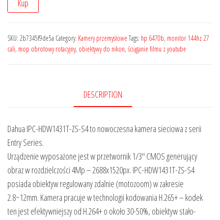
Kup
SKU:
2b7345f9de5a
Category:
Kamery przemysłowe
Tags:
hp 6470b
,
monitor 144hz 27
cali
,
mop obrotowy rotacyjny
,
obiektywy do nikon
,
ściąganie filmu z youtube
DESCRIPTION
Dahua IPC-HDW1431T-ZS-S4 to nowoczesna kamera sieciowa z serii
Entry Series.
Urządzenie wyposażone jest w przetwornik 1/3″ CMOS generujący
obraz w rozdzielczości 4Mp – 2688x1520px. IPC-HDW1431T-ZS-S4
posiada obiektyw regulowany zdalnie (motozoom) w zakresie
2.8~12mm. Kamera pracuje w technologii kodowania H.265+ – kodek
ten jest efektywniejszy od H.264+ o około 30-50%, obiektyw stało-