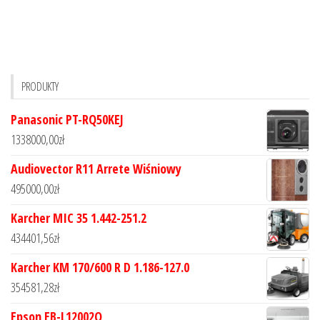
PRODUKTY
Panasonic PT-RQ50KEJ
1338000,00
zł
Audiovector R11 Arrete Wiśniowy
495000,00
zł
Karcher MIC 35 1.442-251.2
434401,56
zł
Karcher KM 170/600 R D 1.186-127.0
354581,28
zł
Epson EB-L12002Q