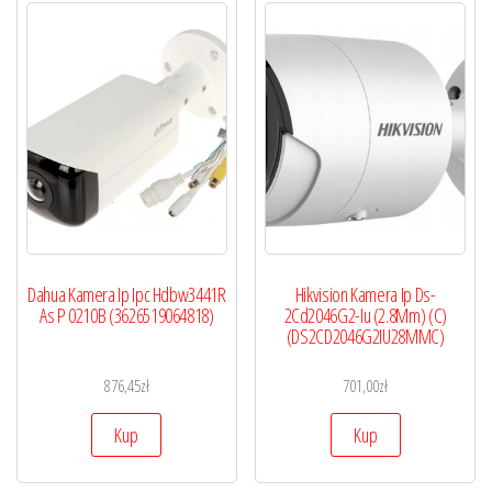
Dahua Kamera Ip Ipc Hdbw3441R
Hikvision Kamera Ip Ds-
As P 0210B (3626519064818)
2Cd2046G2-Iu (2.8Mm) (C)
(DS2CD2046G2IU28MMC)
876,45
zł
701,00
zł
Kup
Kup