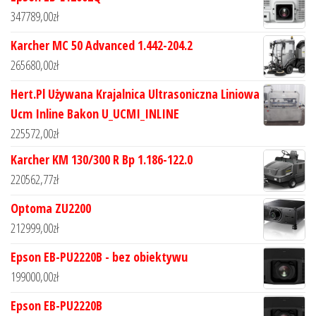
347789,00
zł
Karcher MC 50 Advanced 1.442-204.2
265680,00
zł
Hert.Pl Używana Krajalnica Ultrasoniczna Liniowa
Ucm Inline Bakon U_UCMI_INLINE
225572,00
zł
Karcher KM 130/300 R Bp 1.186-122.0
220562,77
zł
Optoma ZU2200
212999,00
zł
Epson EB-PU2220B - bez obiektywu
199000,00
zł
Epson EB-PU2220B