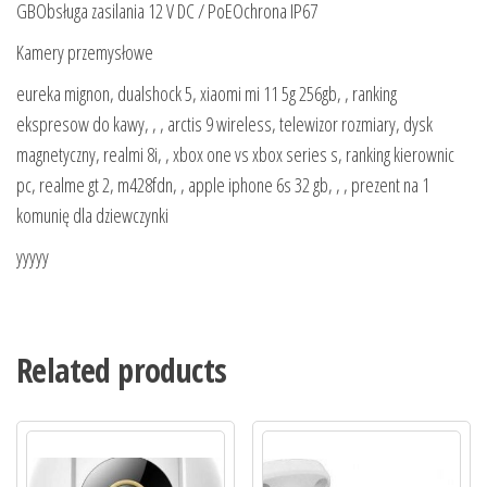
GBObsługa zasilania 12 V DC / PoEOchrona IP67
Kamery przemysłowe
eureka mignon, dualshock 5, xiaomi mi 11 5g 256gb, , ranking
ekspresow do kawy, , , arctis 9 wireless, telewizor rozmiary, dysk
magnetyczny, realmi 8i, , xbox one vs xbox series s, ranking kierownic
pc, realme gt 2, m428fdn, , apple iphone 6s 32 gb, , , prezent na 1
komunię dla dziewczynki
yyyyy
Related products