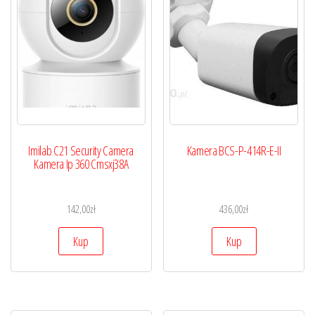
Imilab C21 Security Camera
Kamera BCS-P-414R-E-II
Kamera Ip 360 Cmsxj38A
142,00
zł
436,00
zł
Kup
Kup