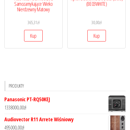
Samozamykające Wieko
(BE03WHITE)
Nierdzewny Matowy
365,31
zł
30,00
zł
Kup
Kup
PRODUKTY
Panasonic PT-RQ50KEJ
1338000,00
zł
Audiovector R11 Arrete Wiśniowy
495000,00
zł