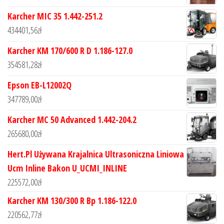
Karcher MIC 35 1.442-251.2
434401,56
zł
Karcher KM 170/600 R D 1.186-127.0
354581,28
zł
Epson EB-L12002Q
347789,00
zł
Karcher MC 50 Advanced 1.442-204.2
265680,00
zł
Hert.Pl Używana Krajalnica Ultrasoniczna Liniowa
Ucm Inline Bakon U_UCMI_INLINE
225572,00
zł
Karcher KM 130/300 R Bp 1.186-122.0
220562,77
zł