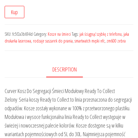
Kup
SKU:
fc5f2a3b694d
Category:
Kosze na śmieci
Tags:
jak ściągnąć szybkę z telefonu
,
jaka
drukarka laserowa
,
rodzaje suszarek do prania
,
smartwatch męski nfc
,
zm600 zebra
DESCRIPTION
Curver Kosz Do Segregacji Śmieci Modułowy Ready To Collect
Zielony Seria koszy Ready to Collect to linia przeznaczona do segregacji
odpadów. Kosze zostały wykonane w 100% z przetworzonego plastiku.
Modułowa i wysoce funkcjonalna linia Ready to Collect występuje w
świeżej i nowoczesnej palecie kolorów. Kosze dostępne są w kilku
wariantach pojemnościowych od 5L do 30L. Najmniejsza pojemność