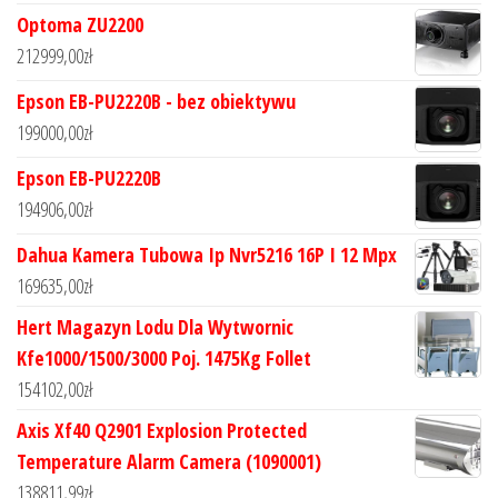
Optoma ZU2200
212999,00
zł
Epson EB-PU2220B - bez obiektywu
199000,00
zł
Epson EB-PU2220B
194906,00
zł
Dahua Kamera Tubowa Ip Nvr5216 16P I 12 Mpx
169635,00
zł
Hert Magazyn Lodu Dla Wytwornic
Kfe1000/1500/3000 Poj. 1475Kg Follet
154102,00
zł
Axis Xf40 Q2901 Explosion Protected
Temperature Alarm Camera (1090001)
138811,99
zł