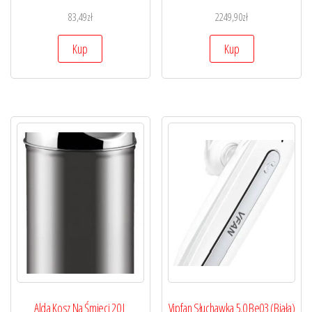
83,49
zł
2249,90
zł
Kup
Kup
Alda Kosz Na Śmieci 20 L
Vipfan Słuchawka 5.0 Be03 (Biała)