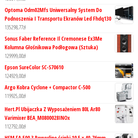
Optoma Odm02Mfs Uniwersalny System Do
Podnoszenia I Transportu Ekranów Led Fhdq130
135298,77
zł
Sonus Faber Reference Il Cremonese Ex3Me
Kolumna Głośnikowa Podłogowa (Sztuka)
129999,00
zł
Epson SureColor SC-S70610
124929,00
zł
Argo Kobra Cyclone + Compactor C-500
119925,00
zł
Hert.Pl Ubijaczka Z Wyposażeniem 80L Ar80
Varimixer BEA_M0800028INOx
112792,00
zł
HSM FA 500.3 Powerline ścinki 10.5 x 40-76mm