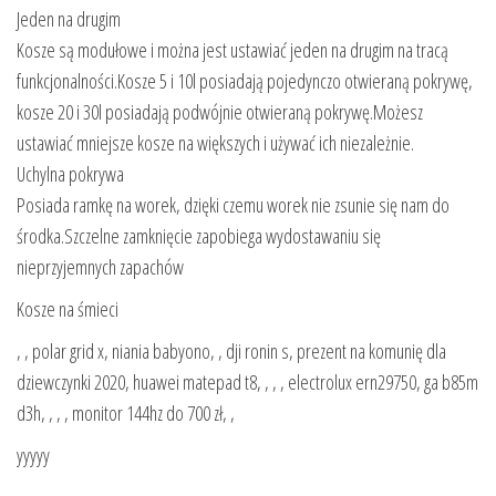
Jeden na drugim
Kosze są modułowe i można jest ustawiać jeden na drugim na tracą
funkcjonalności.Kosze 5 i 10l posiadają pojedynczo otwieraną pokrywę,
kosze 20 i 30l posiadają podwójnie otwieraną pokrywę.Możesz
ustawiać mniejsze kosze na większych i używać ich niezależnie.
Uchylna pokrywa
Posiada ramkę na worek, dzięki czemu worek nie zsunie się nam do
środka.Szczelne zamknięcie zapobiega wydostawaniu się
nieprzyjemnych zapachów
Kosze na śmieci
, , polar grid x, niania babyono, , dji ronin s, prezent na komunię dla
dziewczynki 2020, huawei matepad t8, , , , electrolux ern29750, ga b85m
d3h, , , , monitor 144hz do 700 zł, ,
yyyyy