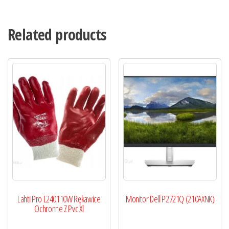
Related products
Lahti Pro L240110W Rękawice
Monitor Dell P2721Q (210AXNK)
Ochronne Z Pvc Xl