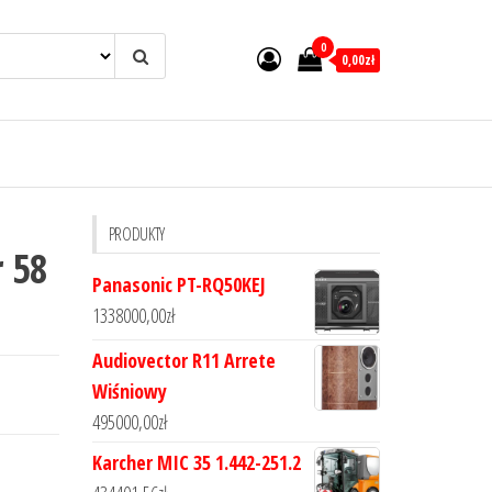
0
0,00zł
PRODUKTY
 58
Panasonic PT-RQ50KEJ
1338000,00
zł
Audiovector R11 Arrete
Wiśniowy
495000,00
zł
Karcher MIC 35 1.442-251.2