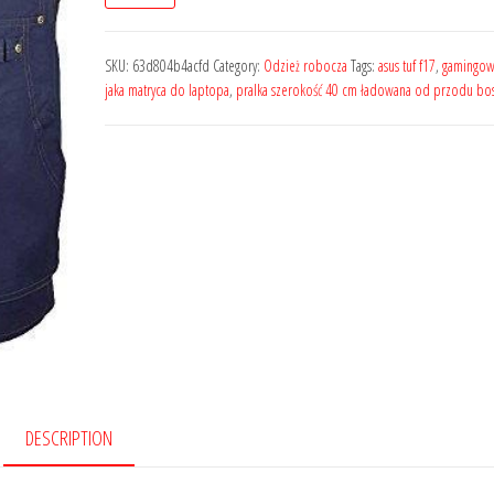
SKU:
63d804b4acfd
Category:
Odzież robocza
Tags:
asus tuf f17
,
gamingow
jaka matryca do laptopa
,
pralka szerokość 40 cm ładowana od przodu bo
DESCRIPTION