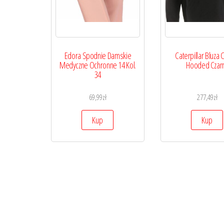
Edora Spodnie Damskie
Caterpillar Bluza 
Medyczne Ochronne 14 Kol.
Hooded Czar
34
69,99
zł
277,49
zł
Kup
Kup