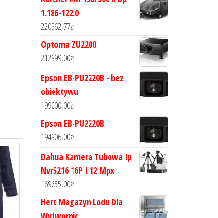
1.186-122.0
220562,77
zł
Optoma ZU2200
212999,00
zł
Epson EB-PU2220B - bez
obiektywu
199000,00
zł
Epson EB-PU2220B
194906,00
zł
Dahua Kamera Tubowa Ip
Nvr5216 16P I 12 Mpx
169635,00
zł
Hert Magazyn Lodu Dla
Wytwornic