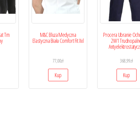
Cat Tm
M&C Bluza Medyczna
Procera Ubranie Och
ny
Elastyczna Biała Comfort Fit Xxl
2W1 Trudnopaln
Antyelektrostatyc
77,00
zł
368,99
zł
Kup
Kup