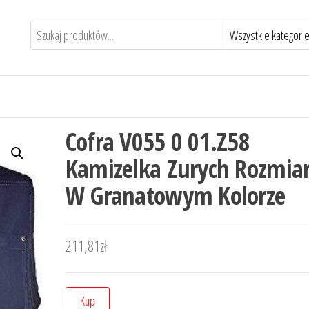
Cofra V055 0 01.Z58
Kamizelka Zurych Rozmiar
W Granatowym Kolorze
211,81
zł
Kup