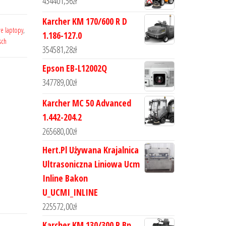
434401,56
zł
Karcher KM 170/600 R D
e laptopy
,
1.186-127.0
sch
354581,28
zł
Epson EB-L12002Q
347789,00
zł
Karcher MC 50 Advanced
1.442-204.2
265680,00
zł
Hert.Pl Używana Krajalnica
Ultrasoniczna Liniowa Ucm
Inline Bakon
U_UCMI_INLINE
225572,00
zł
Karcher KM 130/300 R Bp