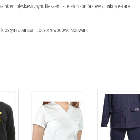
 z zamkiem błyskawicznym. Kieszeń na telefon komórkowy z funkcją e-care
 z najlepszymi aparatami, bezprzewodowe ładowarki