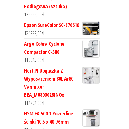
Podłogowa (Sztuka)
129999,00
zł
Epson SureColor SC-S70610
124929,00
zł
Argo Kobra Cyclone +
Compactor C-500
119925,00
zł
Hert.Pl Ubijaczka Z
Wyposażeniem 80L Ar80
Varimixer
BEA_M0800028INOx
112792,00
zł
HSM FA 500.3 Powerline
ścinki 10.5 x 40-76mm