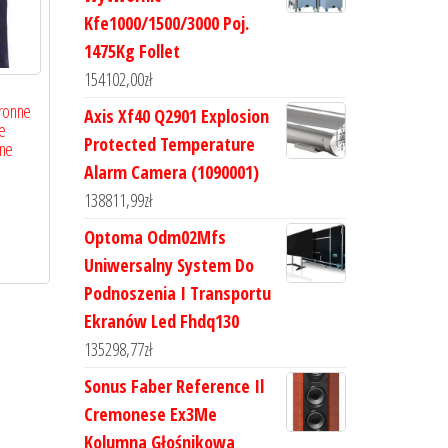
Kfe1000/1500/3000 Poj.
1475Kg Follet
154102,00
zł
ronne
Axis Xf40 Q2901 Explosion
e
Protected Temperature
zne
Alarm Camera (1090001)
138811,99
zł
Optoma Odm02Mfs
Uniwersalny System Do
Podnoszenia I Transportu
Ekranów Led Fhdq130
135298,77
zł
Sonus Faber Reference Il
Cremonese Ex3Me
Kolumna Głośnikowa