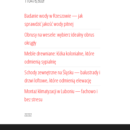
110478,60
zł
Badanie wody w Rzeszowie — jak
sprawdzić jakość wody pitnej
Obrusy na wesele: wybierz idealny obrus
okrągły
Meble drewniane: łóżka kolonialne, które
odmienią sypialnię
Schody zewnętrzne na Śląsku — balustrady i
drzwi loftowe, które odmienią elewację
Montaż klimatyzacji w Luboniu — fachowo i
bez stresu
zzzzz