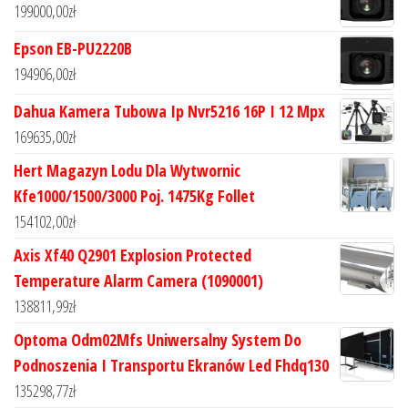
199000,00
zł
Epson EB-PU2220B
194906,00
zł
Dahua Kamera Tubowa Ip Nvr5216 16P I 12 Mpx
169635,00
zł
Hert Magazyn Lodu Dla Wytwornic
Kfe1000/1500/3000 Poj. 1475Kg Follet
154102,00
zł
Axis Xf40 Q2901 Explosion Protected
Temperature Alarm Camera (1090001)
138811,99
zł
Optoma Odm02Mfs Uniwersalny System Do
Podnoszenia I Transportu Ekranów Led Fhdq130
135298,77
zł