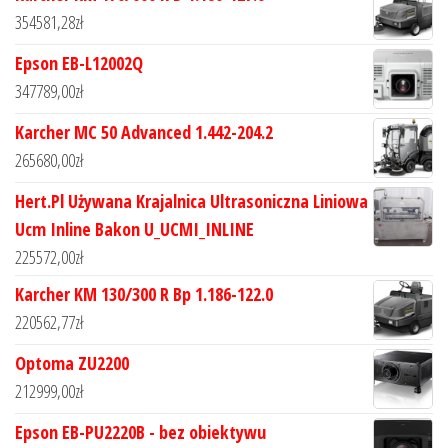
354581,28
zł
Epson EB-L12002Q
347789,00
zł
Karcher MC 50 Advanced 1.442-204.2
265680,00
zł
Hert.Pl Używana Krajalnica Ultrasoniczna Liniowa
Ucm Inline Bakon U_UCMI_INLINE
225572,00
zł
Karcher KM 130/300 R Bp 1.186-122.0
220562,77
zł
Optoma ZU2200
212999,00
zł
Epson EB-PU2220B - bez obiektywu