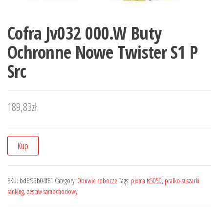
Cofra Jv032 000.W Buty
Ochronne Nowe Twister S1 P
Src
189,83
zł
Kup
SKU:
bd6f93b04f61
Category:
Obuwie robocze
Tags:
pixma ts5050
,
pralko-suszarki
ranking
,
zestaw samochodowy