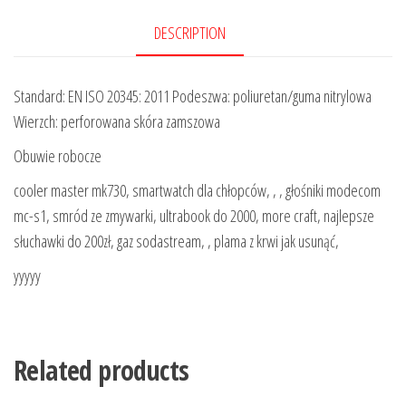
DESCRIPTION
Standard: EN ISO 20345: 2011 Podeszwa: poliuretan/guma nitrylowa
Wierzch: perforowana skóra zamszowa
Obuwie robocze
cooler master mk730, smartwatch dla chłopców, , , głośniki modecom
mc-s1, smród ze zmywarki, ultrabook do 2000, more craft, najlepsze
słuchawki do 200zł, gaz sodastream, , plama z krwi jak usunąć,
yyyyy
Related products