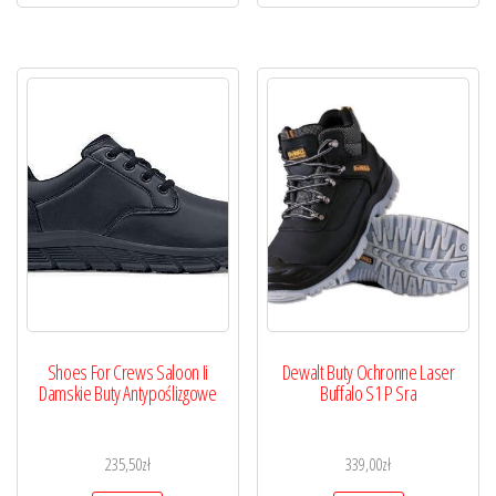
Shoes For Crews Saloon Ii
Dewalt Buty Ochronne Laser
Damskie Buty Antypoślizgowe
Buffalo S1 P Sra
235,50
zł
339,00
zł