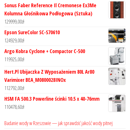
Sonus Faber Reference Il Cremonese Ex3Me
Kolumna Głośnikowa Podłogowa (Sztuka)
129999,00
zł
Epson SureColor SC-S70610
124929,00
zł
Argo Kobra Cyclone + Compactor C-500
119925,00
zł
Hert.Pl Ubijaczka Z Wyposażeniem 80L Ar80
Varimixer BEA_M0800028INOx
112792,00
zł
HSM FA 500.3 Powerline ścinki 10.5 x 40-76mm
110478,60
zł
Badanie wody w Rzeszowie — jak sprawdzić jakość wody pitnej