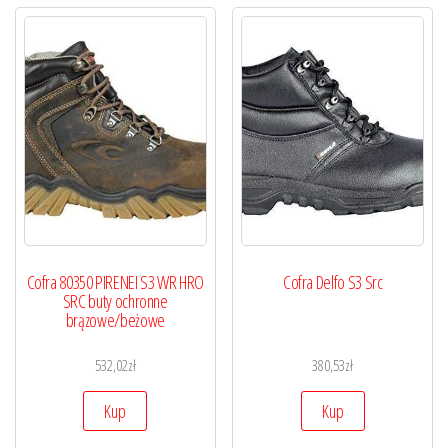
Cofra 80350 PIRENEI S3 WR HRO
Cofra Delfo S3 Src
SRC buty ochronne
brązowe/beżowe
532,02
zł
380,53
zł
Kup
Kup