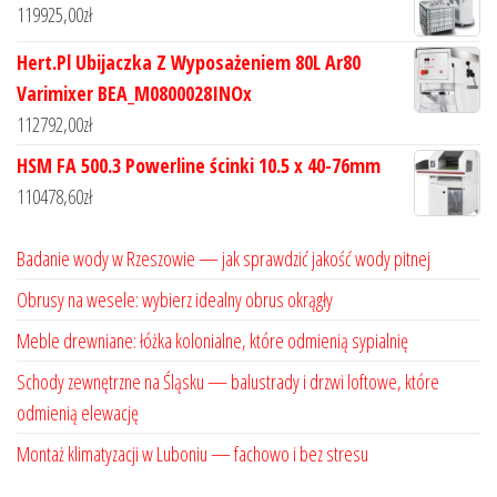
119925,00
zł
Hert.Pl Ubijaczka Z Wyposażeniem 80L Ar80
Varimixer BEA_M0800028INOx
112792,00
zł
HSM FA 500.3 Powerline ścinki 10.5 x 40-76mm
110478,60
zł
Badanie wody w Rzeszowie — jak sprawdzić jakość wody pitnej
Obrusy na wesele: wybierz idealny obrus okrągły
Meble drewniane: łóżka kolonialne, które odmienią sypialnię
Schody zewnętrzne na Śląsku — balustrady i drzwi loftowe, które
odmienią elewację
Montaż klimatyzacji w Luboniu — fachowo i bez stresu