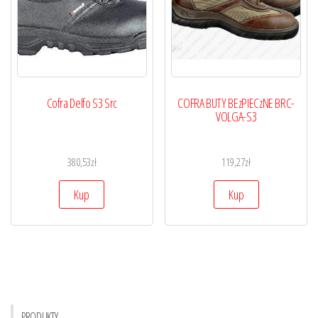
Cofra Delfo S3 Src
COFRA BUTY BEzPIECzNE BRC-
VOLGA-S3
380,53
zł
119,27
zł
Kup
Kup
PRODUKTY