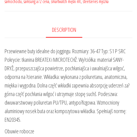
samochodu
,
samsung a72 cena
,
smartwatch męski nfc
,
steelseries myszka
DESCRIPTION
Przewiewne buty idealne do joggingu. Rozmiary: 36-47 Typ: S1 P SRC
Pokrycie: tkanina BREATEX i MICROTECHŽ. Wy?ciółka: materiał SANY-
DRYŽ, przepuszczajšca powietrze, pochłaniajšca i uwalniajšca wilgoć,
odporna na ?cieranie. Wkładka: wykonana z poliuretanu, anatomiczna,
miękka i wygodna. Dolna czę?ć wkładki zapewnia absorpcję uderzeń za?
górna czę?ć pochłania wilgoć i utrzymuje stopę suchš. Podeszwa:
dwuwarstwowy poliuretan PU/TPU, antypo?lizgowa. Wzmocniony
aluminiowy nosek buta oraz kompozytowa wkładka. Spełniajš normę:
EN20345.
Obuwie robocze