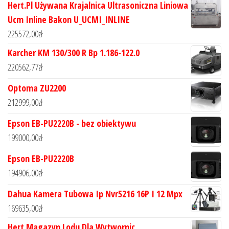
Hert.Pl Używana Krajalnica Ultrasoniczna Liniowa
Ucm Inline Bakon U_UCMI_INLINE
225572,00
zł
Karcher KM 130/300 R Bp 1.186-122.0
220562,77
zł
Optoma ZU2200
212999,00
zł
Epson EB-PU2220B - bez obiektywu
199000,00
zł
Epson EB-PU2220B
194906,00
zł
Dahua Kamera Tubowa Ip Nvr5216 16P I 12 Mpx
169635,00
zł
Hert Magazyn Lodu Dla Wytwornic