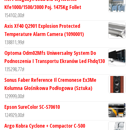
Kfe1000/1500/3000 Poj. 1475Kg Follet
154102,00
zł
Axis Xf40 Q2901 Explosion Protected
Temperature Alarm Camera (1090001)
138811,99
zł
Optoma Odm02Mfs Uniwersalny System Do
Podnoszenia I Transportu Ekranów Led Fhdq130
135298,77
zł
Sonus Faber Reference Il Cremonese Ex3Me
Kolumna Głośnikowa Podłogowa (Sztuka)
129999,00
zł
Epson SureColor SC-S70610
124929,00
zł
Argo Kobra Cyclone + Compactor C-500