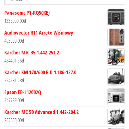
Panasonic PT-RQ50KEJ
1338000,00
zł
Audiovector R11 Arrete Wiśniowy
495000,00
zł
Karcher MIC 35 1.442-251.2
434401,56
zł
Karcher KM 170/600 R D 1.186-127.0
354581,28
zł
Epson EB-L12002Q
347789,00
zł
Karcher MC 50 Advanced 1.442-204.2
265680,00
zł