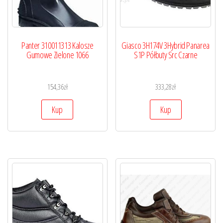
Panter 310011313 Kalosze
Giasco 3H174V 3Hybrid Panarea
Gumowe Zielone 1066
S1P Półbuty Src Czarne
154,36
zł
333,28
zł
Kup
Kup