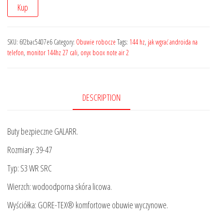
Kup
SKU:
6f2bac5407e6
Category:
Obuwie robocze
Tags:
144 hz
,
jak wgrać androida na
telefon
,
monitor 144hz 27 cali
,
onyx boox note air 2
DESCRIPTION
Buty bezpieczne GALARR.
Rozmiary: 39-47
Typ: S3 WR SRC
Wierzch: wodoodporna skóra licowa.
Wyściółka: GORE-TEX® komfortowe obuwie wyczynowe.