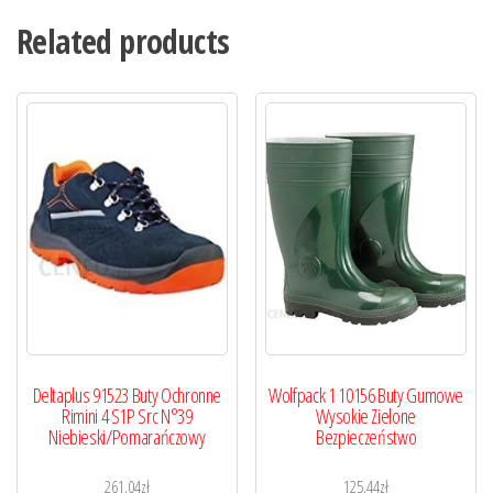
Related products
Deltaplus 91523 Buty Ochronne
Wolfpack 1 10156 Buty Gumowe
Rimini 4 S1P Src N°39
Wysokie Zielone
Niebieski/Pomarańczowy
Bezpieczeństwo
261,04
zł
125,44
zł