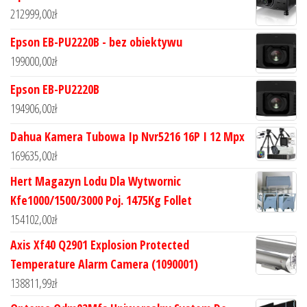
212999,00
zł
Epson EB-PU2220B - bez obiektywu
199000,00
zł
Epson EB-PU2220B
194906,00
zł
Dahua Kamera Tubowa Ip Nvr5216 16P I 12 Mpx
169635,00
zł
Hert Magazyn Lodu Dla Wytwornic
Kfe1000/1500/3000 Poj. 1475Kg Follet
154102,00
zł
Axis Xf40 Q2901 Explosion Protected
Temperature Alarm Camera (1090001)
138811,99
zł