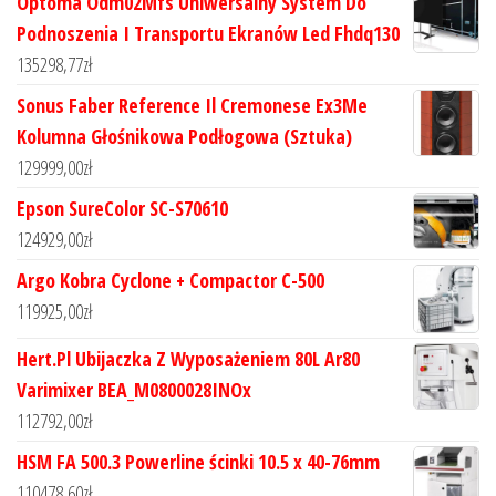
Optoma Odm02Mfs Uniwersalny System Do
Podnoszenia I Transportu Ekranów Led Fhdq130
135298,77
zł
Sonus Faber Reference Il Cremonese Ex3Me
Kolumna Głośnikowa Podłogowa (Sztuka)
129999,00
zł
Epson SureColor SC-S70610
124929,00
zł
Argo Kobra Cyclone + Compactor C-500
119925,00
zł
Hert.Pl Ubijaczka Z Wyposażeniem 80L Ar80
Varimixer BEA_M0800028INOx
112792,00
zł
HSM FA 500.3 Powerline ścinki 10.5 x 40-76mm
110478,60
zł