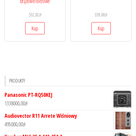
brązowe/beżowe
532,02
zł
339,00
zł
Kup
Kup
PRODUKTY
Panasonic PT-RQ50KEJ
1338000,00
zł
Audiovector R11 Arrete Wiśniowy
495000,00
zł