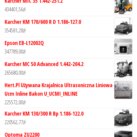
Karcher MIC 35 1.442-251.2
434401,56
zł
Karcher KM 170/600 R D 1.186-127.0
354581,28
zł
Epson EB-L12002Q
347789,00
zł
Karcher MC 50 Advanced 1.442-204.2
265680,00
zł
Hert.Pl Używana Krajalnica Ultrasoniczna Liniowa
Ucm Inline Bakon U_UCMI_INLINE
225572,00
zł
Karcher KM 130/300 R Bp 1.186-122.0
220562,77
zł
Optoma ZU2200