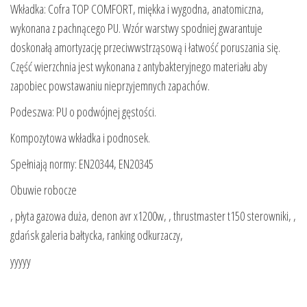
Wkładka: Cofra TOP COMFORT, miękka i wygodna, anatomiczna,
wykonana z pachnącego PU. Wzór warstwy spodniej gwarantuje
doskonałą amortyzację przeciwwstrząsową i łatwość poruszania się.
Część wierzchnia jest wykonana z antybakteryjnego materiału aby
zapobiec powstawaniu nieprzyjemnych zapachów.
Podeszwa: PU o podwójnej gęstości.
Kompozytowa wkładka i podnosek.
Spełniają normy: EN20344, EN20345
Obuwie robocze
, płyta gazowa duża, denon avr x1200w, , thrustmaster t150 sterowniki, ,
gdańsk galeria bałtycka, ranking odkurzaczy,
yyyyy