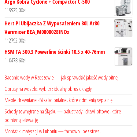
Argo Kobra Cyclone + Compactor C-500
119925,00
zł
Hert.Pl Ubijaczka Z Wyposażeniem 80L Ar80
Varimixer BEA_M0800028INOx
112792,00
zł
HSM FA 500.3 Powerline ścinki 10.5 x 40-76mm
110478,60
zł
Badanie wody w Rzeszowie — jak sprawdzić jakość wody pitnej
Obrusy na wesele: wybierz idealny obrus okrągły
Meble drewniane: łóżka kolonialne, które odmienią sypialnię
Schody zewnętrzne na Śląsku — balustrady i drzwi loftowe, które
odmienią elewację
Montaż klimatyzacji w Luboniu — fachowo i bez stresu