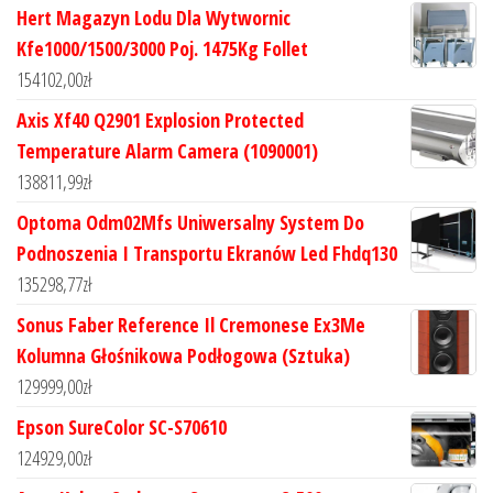
Hert Magazyn Lodu Dla Wytwornic
Kfe1000/1500/3000 Poj. 1475Kg Follet
154102,00
zł
Axis Xf40 Q2901 Explosion Protected
Temperature Alarm Camera (1090001)
138811,99
zł
Optoma Odm02Mfs Uniwersalny System Do
Podnoszenia I Transportu Ekranów Led Fhdq130
135298,77
zł
Sonus Faber Reference Il Cremonese Ex3Me
Kolumna Głośnikowa Podłogowa (Sztuka)
129999,00
zł
Epson SureColor SC-S70610
124929,00
zł