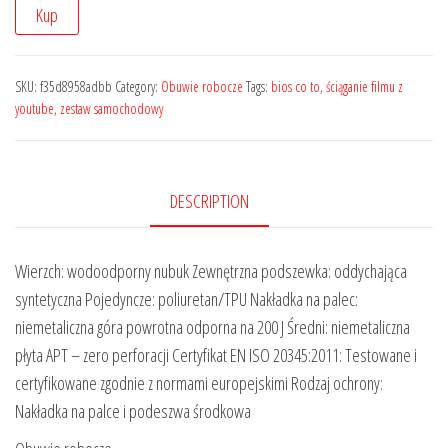
Kup
SKU:
f35d8958adbb
Category:
Obuwie robocze
Tags:
bios co to
,
ściąganie filmu z
youtube
,
zestaw samochodowy
DESCRIPTION
Wierzch: wodoodporny nubuk Zewnętrzna podszewka: oddychająca
syntetyczna Pojedyncze: poliuretan/TPU Nakładka na palec:
niemetaliczna góra powrotna odporna na 200 J Średni: niemetaliczna
płyta APT – zero perforacji Certyfikat EN ISO 20345:2011: Testowane i
certyfikowane zgodnie z normami europejskimi Rodzaj ochrony:
Nakładka na palce i podeszwa środkowa