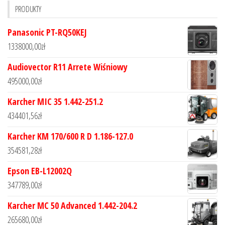
PRODUKTY
Panasonic PT-RQ50KEJ
1338000,00
zł
Audiovector R11 Arrete Wiśniowy
495000,00
zł
Karcher MIC 35 1.442-251.2
434401,56
zł
Karcher KM 170/600 R D 1.186-127.0
354581,28
zł
Epson EB-L12002Q
347789,00
zł
Karcher MC 50 Advanced 1.442-204.2
265680,00
zł