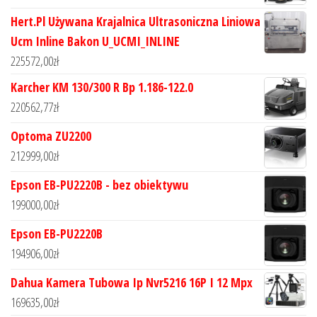
Hert.Pl Używana Krajalnica Ultrasoniczna Liniowa
Ucm Inline Bakon U_UCMI_INLINE
225572,00
zł
Karcher KM 130/300 R Bp 1.186-122.0
220562,77
zł
Optoma ZU2200
212999,00
zł
Epson EB-PU2220B - bez obiektywu
199000,00
zł
Epson EB-PU2220B
194906,00
zł
Dahua Kamera Tubowa Ip Nvr5216 16P I 12 Mpx
169635,00
zł