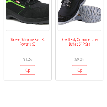
Obuwie Ochronne Base Be
Dewalt Buty Ochronne Laser
Powerful S3
Buffalo S1 P Sra
491,05
zł
339,00
zł
Kup
Kup