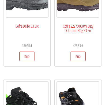
Cofra Delfo S3 Src
Cofra 22270 000.W Buty
Ochronne Róg S3 Src
380,53
zł
423,85
zł
Kup
Kup