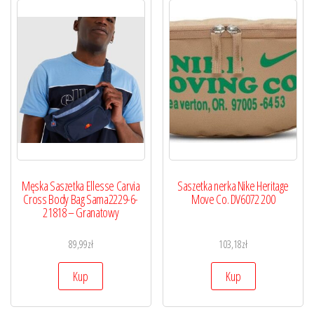
Męska Saszetka Ellesse Carvia
Saszetka nerka Nike Heritage
Cross Body Bag Sama2229-6-
Move Co. DV6072 200
21818 – Granatowy
89,99
zł
103,18
zł
Kup
Kup