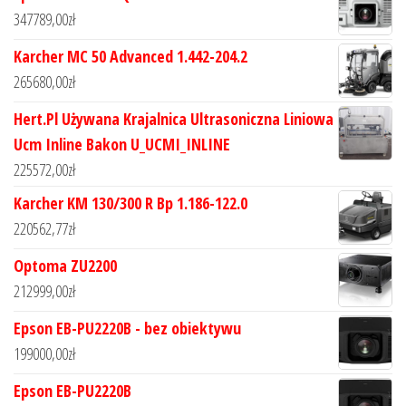
347789,00
zł
Karcher MC 50 Advanced 1.442-204.2
265680,00
zł
Hert.Pl Używana Krajalnica Ultrasoniczna Liniowa
Ucm Inline Bakon U_UCMI_INLINE
225572,00
zł
Karcher KM 130/300 R Bp 1.186-122.0
220562,77
zł
Optoma ZU2200
212999,00
zł
Epson EB-PU2220B - bez obiektywu
199000,00
zł
Epson EB-PU2220B