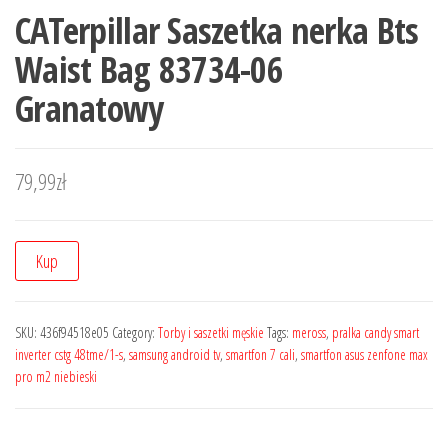
CATerpillar Saszetka nerka Bts
Waist Bag 83734-06
Granatowy
79,99
zł
Kup
SKU:
436f94518e05
Category:
Torby i saszetki męskie
Tags:
meross
,
pralka candy smart
inverter cstg 48tme/1-s
,
samsung android tv
,
smartfon 7 cali
,
smartfon asus zenfone max
pro m2 niebieski