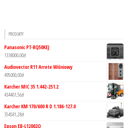
PRODUKTY
Panasonic PT-RQ50KEJ
1338000,00
zł
Audiovector R11 Arrete Wiśniowy
495000,00
zł
Karcher MIC 35 1.442-251.2
434401,56
zł
Karcher KM 170/600 R D 1.186-127.0
354581,28
zł
Epson EB-L12002Q