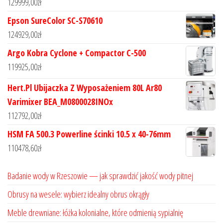
129999,00
zł
Epson SureColor SC-S70610
124929,00
zł
Argo Kobra Cyclone + Compactor C-500
119925,00
zł
Hert.Pl Ubijaczka Z Wyposażeniem 80L Ar80
Varimixer BEA_M0800028INOx
112792,00
zł
HSM FA 500.3 Powerline ścinki 10.5 x 40-76mm
110478,60
zł
Badanie wody w Rzeszowie — jak sprawdzić jakość wody pitnej
Obrusy na wesele: wybierz idealny obrus okrągły
Meble drewniane: łóżka kolonialne, które odmienią sypialnię