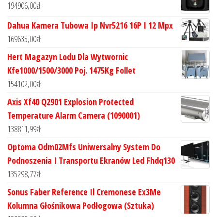
194906,00
zł
Dahua Kamera Tubowa Ip Nvr5216 16P I 12 Mpx
169635,00
zł
Hert Magazyn Lodu Dla Wytwornic
Kfe1000/1500/3000 Poj. 1475Kg Follet
154102,00
zł
Axis Xf40 Q2901 Explosion Protected
Temperature Alarm Camera (1090001)
138811,99
zł
Optoma Odm02Mfs Uniwersalny System Do
Podnoszenia I Transportu Ekranów Led Fhdq130
135298,77
zł
Sonus Faber Reference Il Cremonese Ex3Me
Kolumna Głośnikowa Podłogowa (Sztuka)