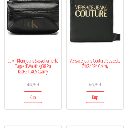
Calvin Klein Jeans Saszetka nerka
Versace Jeans Couture Saszetka
Tagged Waistbag38 Pu
74YA4B94 Czarny
K50K510405 Czarny
449,99
zł
699,99
zł
Kup
Kup